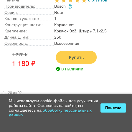
Производитель:
Bosch
Серия:
Rear
Кол-во в упаковке:
1
Конструкция щетки:
Каркасная
Крепление:
Крючок 9x3, Штырь 7,1x2,5
Длина 1, мм:
250
Сезонность:
Всесезонная
1 270 ₽
Купить
1 180 ₽
в наличии
1 - 20 из 92
1
2
3
4
5
|
»
|
конец
Мы используем cookie-файлы для улучшения
работы сайта. Оставаясь на сайте, вы
Понятно
соглашаетесь на
обработку персональных
В каталоге представлены не все стеклоочистители. Если Вы не
данных
.
обнаружили интересующие Вас щетки,
отправьте нам запрос
, и
мы подберем щетки стеклоочистителя для Вашего автомобиля.