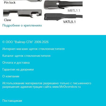
Подробнее о креплениях
© ООО "Вайпер СПб" 2009-2026
Интернет-магазин щеток стеклоочистителя
Каталог щеток стеклоочистителя
Оплата и доставка
Гарантия на дворники
О компании
Использование материалов разрешено только с письменного
разрешения администрации сайта www.MirDvornikov.ru
Поставщикам