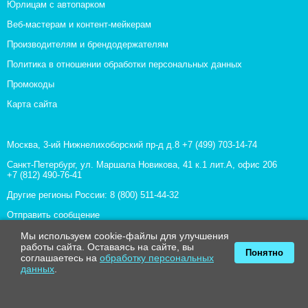
Юрлицам с автопарком
Веб-мастерам и контент-мейкерам
Производителям и брендодержателям
Политика в отношении обработки персональных данных
Промокоды
Карта сайта
Москва, 3-ий Нижнелихоборский пр-д д.8
+7 (499) 703-14-74
Санкт-Петербург, ул. Маршала Новикова, 41 к.1 лит.А, офис 206
+7 (812) 490-76-41
Другие регионы России:
8 (800) 511-44-32
Отправить сообщение
Все контакты
Мы используем cookie-файлы для улучшения
работы сайта. Оставаясь на сайте, вы
Понятно
соглашаетесь на
обработку персональных
данных
.