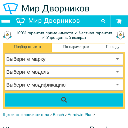
100% гарантия применимости ✓ Честная гарантия
✓ Упрощенный возврат
Подбор по авто
По параметрам
По коду
Выберите марку
Выберите модель
Выберите модификацию
›
›
›
Щетки стеклоочистителя
Bosch
Aerotwin Plus