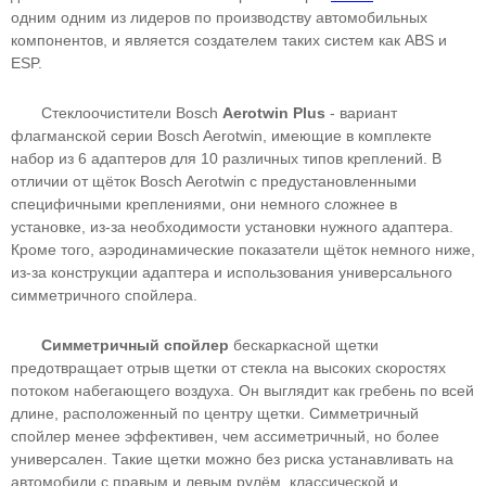
одним одним из лидеров по производству автомобильных
компонентов, и является создателем таких систем как ABS и
ESP.
Стеклоочистители Bosch
Aerotwin Plus
- вариант
флагманской серии Bosch Aerotwin, имеющие в комплекте
набор из 6 адаптеров для 10 различных типов креплений. В
отличии от щёток Bosch Aerotwin с предустановленными
специфичными креплениями, они немного сложнее в
установке, из-за необходимости установки нужного адаптера.
Кроме того, аэродинамические показатели щёток немного ниже,
из-за конструкции адаптера и использования универсального
симметричного спойлера.
Симметричный спойлер
бескаркасной щетки
предотвращает отрыв щетки от стекла на высоких скоростях
потоком набегающего воздуха. Он выглядит как гребень по всей
длине, расположенный по центру щетки. Симметричный
спойлер менее эффективен, чем ассиметричный, но более
универсален. Такие щетки можно без риска устанавливать на
автомобили с правым и левым рулём, классической и