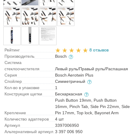
Рейтинг
8 отзывов
Производитель
Bosch
Система
стеклоочистителя
Левый руль/Правый руль/Распашная
Серия
Bosch Aerotwin Plus
Спойлер
Симметричный
Кол-во в упаковке
1
Конструкция щетки
Бескаркасная
Push Button 19mm, Push Button
16mm, Pinch Tab, Side Pin 22mm, Side
Крепление
Pin 17mm, Top lock, Bayonet Arm
Количество адаптеров
4 шт
Артикул
3397006950
Альтернативный артикул
3 397 006 950