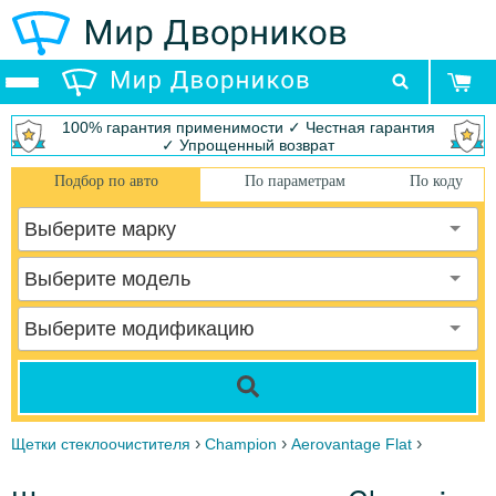
100% гарантия применимости ✓ Честная гарантия
✓ Упрощенный возврат
Подбор по авто
По параметрам
По коду
Выберите марку
Выберите модель
Выберите модификацию
›
›
›
Щетки стеклоочистителя
Champion
Aerovantage Flat