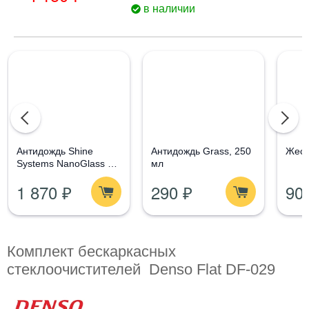
в наличии
Aнтидождь Shine
Антидождь Grass, 250
Жест
Systems NanoGlass Kit
мл
- Набор по уходу за
1 870 ₽
290 ₽
90
стеклом
Комплект бескаркасных
стеклоочистителей Denso Flat DF-029