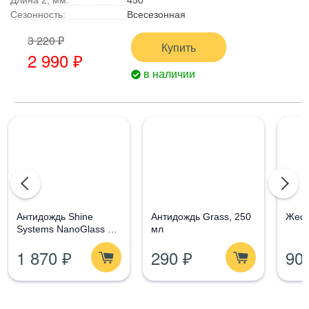
Сезонность:
Всесезонная
3 220 ₽
Купить
2 990 ₽
в наличии
Aнтидождь Shine
Антидождь Grass, 250
Жест
Systems NanoGlass Kit
мл
- Набор по уходу за
1 870 ₽
290 ₽
90
стеклом