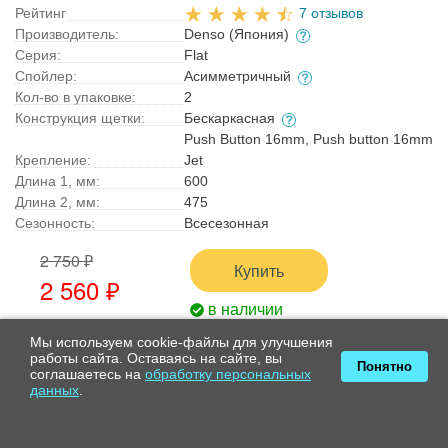
Рейтинг
7 отзывов
Производитель:
Denso (Япония)
Серия:
Flat
Спойлер:
Асимметричный
Кол-во в упаковке:
2
Конструкция щетки:
Бескаркасная
Push Button 16mm, Push button 16mm
Крепление:
Jet
Длина 1, мм:
600
Длина 2, мм:
475
Сезонность:
Всесезонная
2 750 ₽
Купить
2 560 ₽
в наличии
Мы используем cookie-файлы для улучшения
работы сайта. Оставаясь на сайте, вы
Понятно
соглашаетесь на
обработку персональных
данных
.
Комплект бескаркасных
стеклоочистителей Denso Flat DF-013