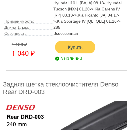
Hyundai i10 II [BA,IA] 08.13-,Hyundai
Tucson [NX4] 01.20->,Kia Carens IV
[RP] 03.13->,Kia Picanto [JA] 04.17-
Применимость:
>,Kia Sportage IV [QL, QLE] 01.16->
Длина 1, мм:
285
Сезонность:
Всесезонная
1 120 ₽
Купить
1 040 ₽
в наличии
Задняя щетка стеклоочистителя Denso
Rear DRD-003