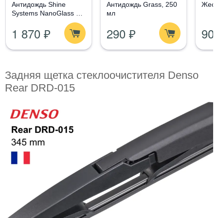
Aнтидождь Shine
Антидождь Grass, 250
Жест
Systems NanoGlass Kit
мл
- Набор по уходу за
1 870 ₽
290 ₽
90
стеклом
Задняя щетка стеклоочистителя Denso
Rear DRD-015