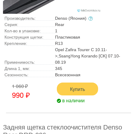
Производитель:
Denso (Япония)
Серия:
Rear
Кол-во в упаковке:
1
Конструкция щетки:
Пластиковая
Крепление:
R13
Opel Zafira Tourer C 10.11-
>,SsangYong Korando [CK] 07.10-
Применимость:
08.19
Длина 1, мм:
345
Сезонность:
Всесезонная
1 060 ₽
Купить
990 ₽
в наличии
Задняя щетка стеклоочистителя Denso