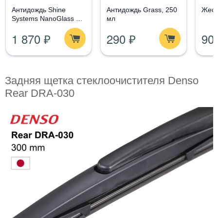
Aнтидождь Shine
Антидождь Grass, 250
Жест
Systems NanoGlass Kit
мл
- Набор по уходу за
1 870 ₽
290 ₽
90
стеклом
Задняя щетка стеклоочистителя Denso
Rear DRA-030