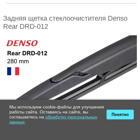
Задняя щетка стеклоочистителя Denso
Rear DRD-012
Мы используем cookie-файлы для улучшения
работы сайта. Оставаясь на сайте, вы
Понятно
соглашаетесь на
обработку персональных
данных
.
Производитель:
Denso (Япония)
Серия:
Rear