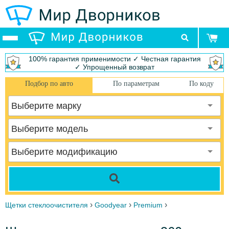
100% гарантия применимости ✓ Честная гарантия
✓ Упрощенный возврат
Подбор по авто
По параметрам
По коду
Выберите марку
Выберите модель
Выберите модификацию
›
›
›
Щетки стеклоочистителя
Goodyear
Premium