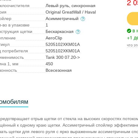
2 0
еклоочистителя
Левый руль, синхронная
рия
Original GreatWall / Haval
ойлер
Асимметричный
-во в упаковке
1
в 
нструкция щетки
Бескаркасная
+1 д
епление
AeroClip
тикул
5205102XKM01A
что эт
д потребителя
5205102XKM01A
именимость
Tank 300 07.20->
ина 1, мм
450
зонность
Всесезонная
томобилям
редотвращает отрыв щетки от стекла на высоких скоростях поток
смещённый к одному краю щетки. Ассиметричный спойлер эффективн
вать щетки для левого руля с ярко выраженным ассиметричным сп