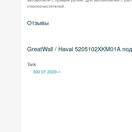
автомобили с правым рулем. Для автомобилей с ра
стеклоочистителей.
Отзывы
GreatWall / Haval 5205102XKM01A по
Tank
300 07.2020->