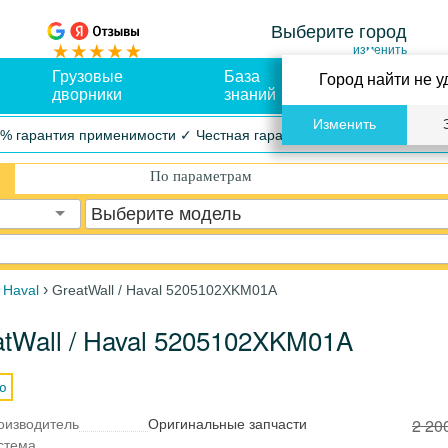
Выберите город
изменить
Грузовые
База
Оплата и
Город найти не у
дворники
знаний
доставка
Изменить
% гарантия применимости ✓ Честная гарантия ✓ Упрощенный воз
По параметрам
Выберите модель
›
/ Haval
GreatWall / Haval 5205102XKM01A
tWall / Haval 5205102XKM01A
ю
2 20
оизводитель
Оригинальные запчасти
стема