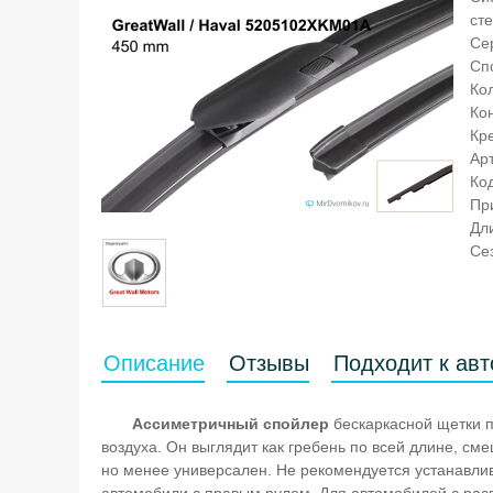
ст
Се
Сп
Кол
Ко
Кр
Ар
Ко
Пр
Дл
Се
Описание
Отзывы
Подходит к ав
Ассиметричный спойлер
бескаркасной щетки п
воздуха. Он выглядит как гребень по всей длине, 
но менее универсален. Не рекомендуется устанавли