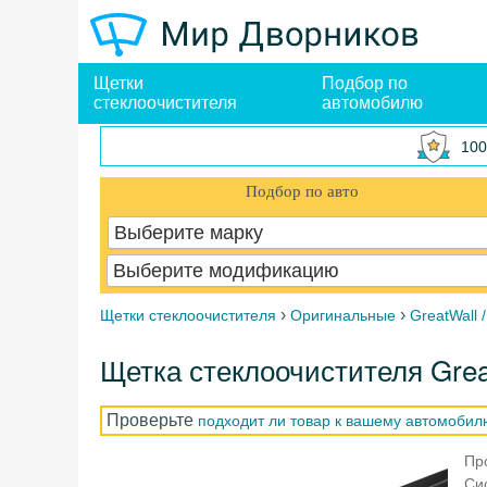
Щетки
Подбор по
стеклоочистителя
автомобилю
100
Подбор по авто
Выберите марку
Выберите модификацию
›
›
Щетки стеклоочистителя
Оригинальные
GreatWall 
Щетка стеклоочистителя Grea
Проверьте
подходит ли товар к вашему автомобил
Пр
Си