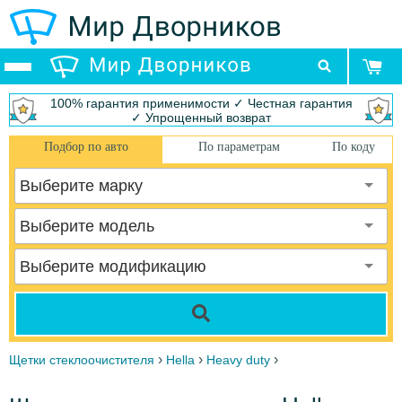
100% гарантия применимости ✓ Честная гарантия
✓ Упрощенный возврат
Подбор по авто
По параметрам
По коду
Выберите марку
Выберите модель
Выберите модификацию
›
›
›
Щетки стеклоочистителя
Hella
Heavy duty