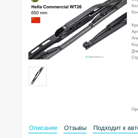
Кол
Ко
Кр
Ар
Ал
Ко
Дл
Ст
Ор
Описание
Отзывы
Подходит к ав