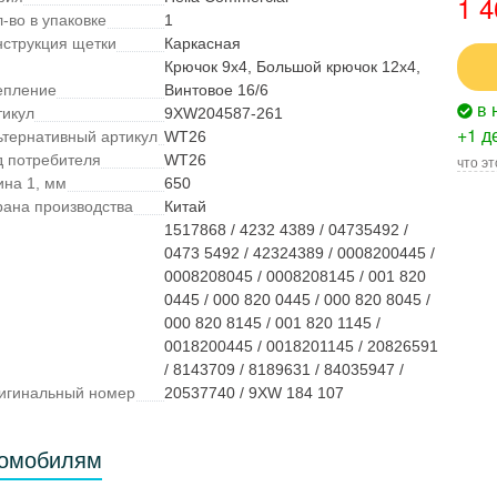
1 4
-во в упаковке
1
нструкция щетки
Каркасная
Крючок 9x4, Большой крючок 12x4,
епление
Винтовое 16/6
в 
тикул
9XW204587-261
+1 д
ьтернативный артикул
WT26
д потребителя
WT26
что эт
ина 1, мм
650
рана производства
Китай
1517868 / 4232 4389 / 04735492 /
0473 5492 / 42324389 / 0008200445 /
0008208045 / 0008208145 / 001 820
0445 / 000 820 0445 / 000 820 8045 /
000 820 8145 / 001 820 1145 /
0018200445 / 0018201145 / 20826591
/ 8143709 / 8189631 / 84035947 /
игинальный номер
20537740 / 9XW 184 107
томобилям