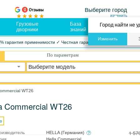
Выберите город
изменить
Грузовые
База
Оплата и
Город найти не у
дворники
знаний
доставка
Изменить
% гарантия применимости ✓ Честная гарантия ✓ Упрощенный воз
По параметрам
Выберите модель
Commercial WT26
la Commercial WT26
ю
1 57
оизводитель
HELLA (Германия)
рия
Hella Commercial