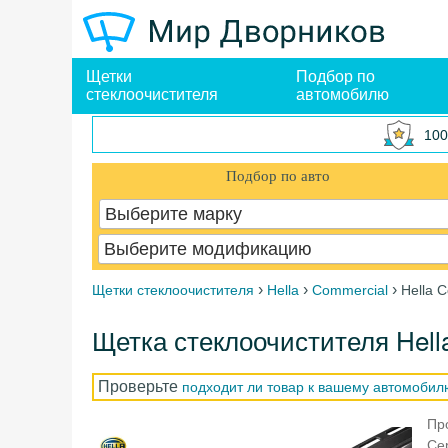
Щетки
Подбор по
стеклоочистителя
автомобилю
100
Подбор по авто
Выберите марку
Выберите модификацию
›
›
›
Щетки стеклоочистителя
Hella
Commercial
Hella 
Щетка стеклоочистителя Hel
Проверьте
подходит ли товар к вашему автомобил
Пр
Се