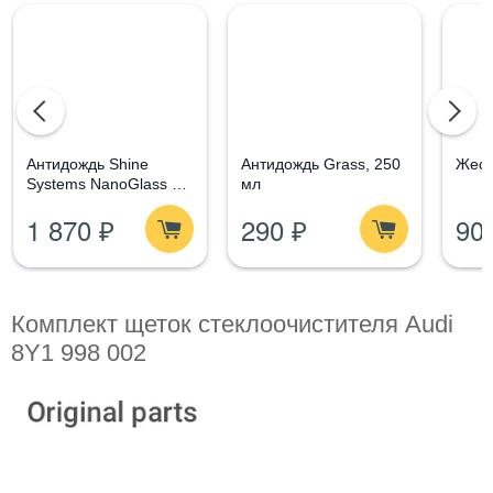
Aнтидождь Shine
Антидождь Grass, 250
Жест
Systems NanoGlass Kit
мл
- Набор по уходу за
1 870 ₽
290 ₽
90
стеклом
Комплект щеток стеклоочистителя Audi
8Y1 998 002