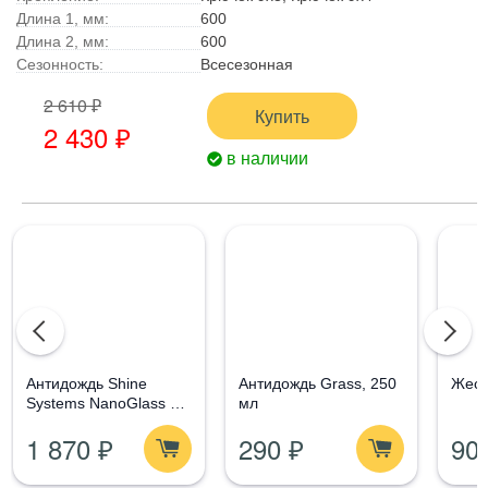
Длина 1, мм:
600
Длина 2, мм:
600
Сезонность:
Всесезонная
2 610 ₽
Купить
2 430 ₽
в наличии
Aнтидождь Shine
Антидождь Grass, 250
Жест
Systems NanoGlass Kit
мл
- Набор по уходу за
1 870 ₽
290 ₽
90
стеклом