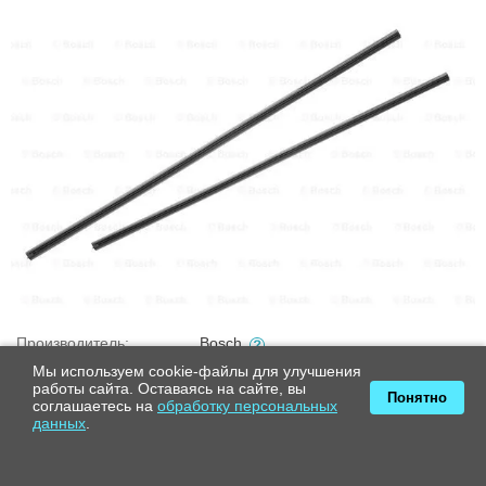
Производитель:
Bosch
Серия:
Refill
Мы используем cookie-файлы для улучшения
работы сайта. Оставаясь на сайте, вы
Кол-во в упаковке:
2
Понятно
соглашаетесь на
обработку персональных
Внешние пружинящие элементы,
данных
.
Особенности:
сечение трапеция
Длина 1, мм:
450
Длина 2, мм:
450