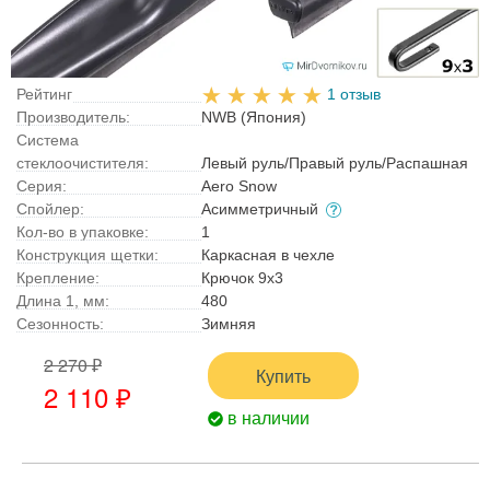
Рейтинг
1 отзыв
Производитель:
NWB (Япония)
Система
стеклоочистителя:
Левый руль/Правый руль/Распашная
Серия:
Aero Snow
Спойлер:
Асимметричный
Кол-во в упаковке:
1
Конструкция щетки:
Каркасная в чехле
Крепление:
Крючок 9x3
Длина 1, мм:
480
Сезонность:
Зимняя
2 270 ₽
Купить
2 110 ₽
в наличии