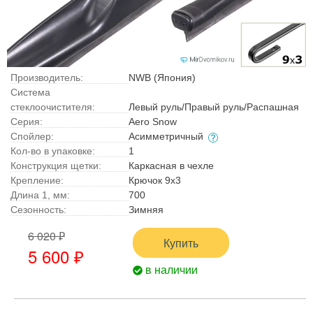
Производитель:
NWB (Япония)
Система
стеклоочистителя:
Левый руль/Правый руль/Распашная
Серия:
Aero Snow
Спойлер:
Асимметричный
Кол-во в упаковке:
1
Конструкция щетки:
Каркасная в чехле
Крепление:
Крючок 9x3
Длина 1, мм:
700
Сезонность:
Зимняя
6 020 ₽
Купить
5 600 ₽
в наличии