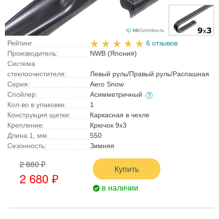
Рейтинг
6 отзывов
Производитель:
NWB (Япония)
Система
стеклоочистителя:
Левый руль/Правый руль/Распашная
Серия:
Aero Snow
Спойлер:
Асимметричный
Кол-во в упаковке:
1
Конструкция щетки:
Каркасная в чехле
Крепление:
Крючок 9x3
Длина 1, мм:
550
Сезонность:
Зимняя
2 880 ₽
Купить
2 680 ₽
в наличии