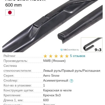
Рейтинг
5 отзывов
Производитель:
NWB (Япония)
Система
стеклоочистителя:
Левый руль/Правый руль/Распашная
Серия:
Aero Snow
Спойлер:
Асимметричный
Кол-во в упаковке:
1
Конструкция щетки:
Каркасная в чехле
Крепление:
Крючок 9x3
Длина 1, мм:
600