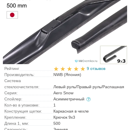
Рейтинг
9 отзывов
Производитель:
NWB (Япония)
Система
стеклоочистителя:
Левый руль/Правый руль/Распашная
Серия:
Aero Snow
Спойлер:
Асимметричный
Кол-во в упаковке:
1
Конструкция щетки:
Каркасная в чехле
Крепление:
Крючок 9x3
Длина 1, мм:
500
Сезонность:
Зимняя