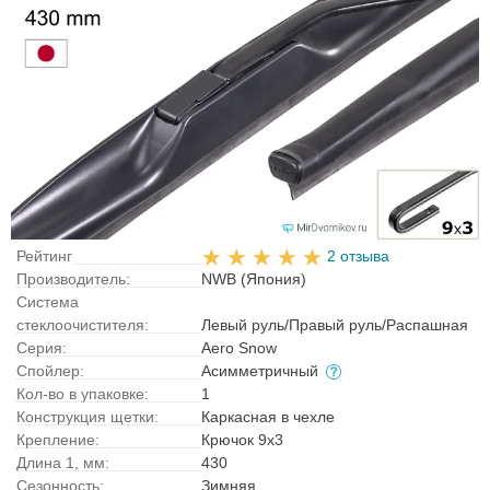
Рейтинг
2 отзыва
Производитель:
NWB (Япония)
Система
стеклоочистителя:
Левый руль/Правый руль/Распашная
Серия:
Aero Snow
Спойлер:
Асимметричный
Кол-во в упаковке:
1
Конструкция щетки:
Каркасная в чехле
Крепление:
Крючок 9x3
Длина 1, мм:
430
Сезонность:
Зимняя