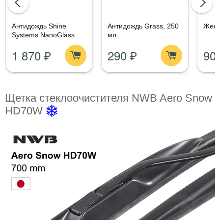
Aнтидождь Shine
Антидождь Grass, 250
Жест
Systems NanoGlass Kit
мл
- Набор по уходу за
1 870 ₽
290 ₽
90
стеклом
Щетка стеклоочистителя NWB Aero Snow
HD70W