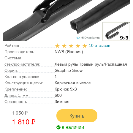
Рейтинг
10 отзывов
Производитель:
NWB (Япония)
Система
стеклоочистителя:
Левый руль/Правый руль/Распашная
Серия:
Graphite Snow
Кол-во в упаковке:
1
Конструкция щетки:
Каркасная в чехле
Крепление:
Крючок 9x3
Длина 1, мм:
600
Сезонность:
Зимняя
1 950 ₽
Купить
1 810 ₽
в наличии