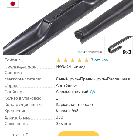
Рейтинг
3 отзыва
Производитель:
NWB (Япония)
Система
стеклоочистителя:
Левый руль/Правый руль/Распашная
Серия:
Aero Snow
Спойлер:
Асимметричный
Кол-во в упаковке:
1
Конструкция щетки:
Каркасная в чехле
Крепление:
Крючок 9x3
Длина 1, мм:
350
Сезонность:
Зимняя
1 430 ₽