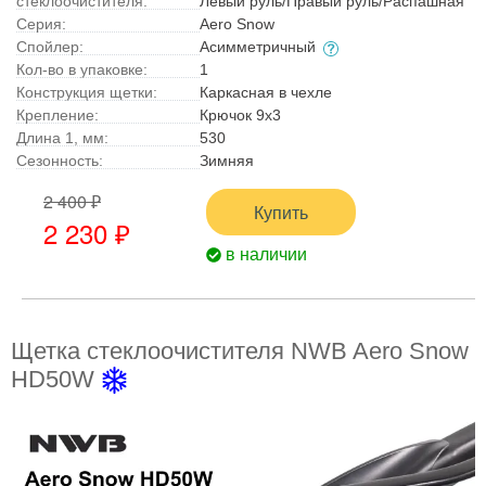
стеклоочистителя:
Левый руль/Правый руль/Распашная
Серия:
Aero Snow
Спойлер:
Асимметричный
Кол-во в упаковке:
1
Конструкция щетки:
Каркасная в чехле
Крепление:
Крючок 9x3
Длина 1, мм:
530
Сезонность:
Зимняя
2 400 ₽
Купить
2 230 ₽
в наличии
Щетка стеклоочистителя NWB Aero Snow
HD50W