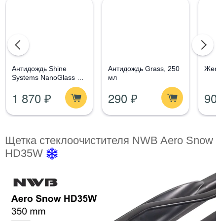
Aнтидождь Shine
Антидождь Grass, 250
Жест
Systems NanoGlass Kit
мл
- Набор по уходу за
1 870 ₽
290 ₽
90
стеклом
Щетка стеклоочистителя NWB Aero Snow
HD35W