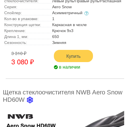
стеклоочистителя:
Левый руль/Правый руль/Распашная
Серия:
Aero Snow
Спойлер:
Асимметричный
Кол-во в упаковке:
1
Конструкция щетки:
Каркасная в чехле
Крепление:
Крючок 9x3
Длина 1, мм:
650
Сезонность:
Зимняя
3 310 ₽
Купить
3 080 ₽
в наличии
Щетка стеклоочистителя NWB Aero Snow
HD60W