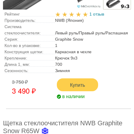
Рейтинг
1 отзыв
Производитель:
NWB (Япония)
Система
стеклоочистителя:
Левый руль/Правый руль/Распашная
Серия:
Graphite Snow
Кол-во в упаковке:
1
Конструкция щетки:
Каркасная в чехле
Крепление:
Крючок 9x3
Длина 1, мм:
700
Сезонность:
Зимняя
3 750 ₽
Купить
3 490 ₽
в наличии
Щетка стеклоочистителя NWB Graphite
Snow R65W