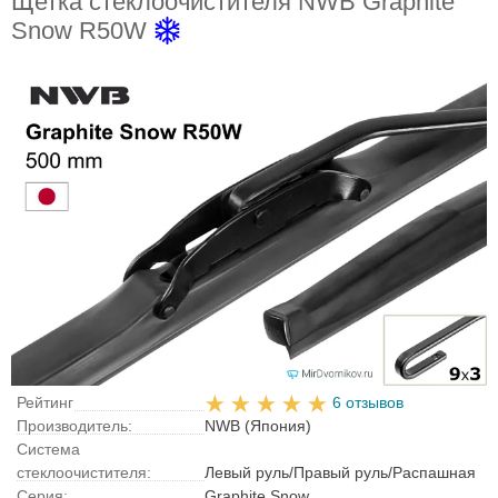
Щетка стеклоочистителя NWB Graphite
Snow R50W
Рейтинг
6 отзывов
Производитель:
NWB (Япония)
Система
стеклоочистителя:
Левый руль/Правый руль/Распашная
Серия:
Graphite Snow