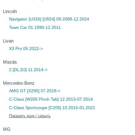
Lincoln
Navigator [U326] [U554] 09.2008-12.2024
Town Car 01.1990-12.2011
Livan
X3 Pro 05.2022->
Mazda
2 [DL,DJ] 11.2014->
Mercedes-Benz
AMG GT [X290] 07.2018->
C-Class [W205 Pinch Tab] 12.2013-07.2014
C-Class Sportcoupe [C205] 10.2015-01.2021
Показать еще / скрыть
MG