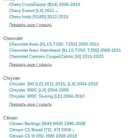
Chery CrossEastar
[B14] 2006-2014
Chery Exeed
[LX] 2021→
Chery Indis
[S18D] 2012-2015
Показать еще / скрыть
Chevrolet
Chevrolet Aveo
[KL1S,T250, T255] 2005-2011
Chevrolet Aveo Hatchback
[KL1S,T250, T255] 2008-2011
Chevrolet Camaro
Coupe/Cabrio [VI] 2015-2023
Показать еще / скрыть
Chrysler
,
Chrysler 300
[LE] 2011-2015
[LX] 2004-2010
Chrysler 300C
[LX] 2004-2009
Chrysler 300C Touring
[LE] 2004-2010
Показать еще / скрыть
Citroen
Citroen Berlingo
[M49,M59] 1996-2008
Citroen C5 Break
[TD, X7] 2008→
Citroen C5
III [RD, RW] 2008-2018