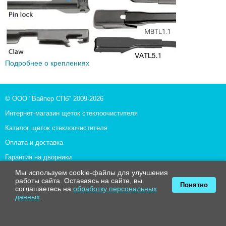
Подробнее о креплениях
© ООО "Вайпер СПб" 2009-2026
Интернет-магазин щеток стеклоочистителя
Каталог щеток стеклоочистителя
Оплата и доставка
Гарантия на дворники
О компании
Мы используем cookie-файлы для улучшения
работы сайта. Оставаясь на сайте, вы
Понятно
Использование материалов разрешено только с письменного
соглашаетесь на
обработку персональных
разрешения администрации сайта www.MirDvornikov.ru
данных
.
Поставщикам