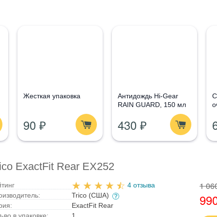
Жесткая упаковка
Антидождь Hi-Gear
С
RAIN GUARD, 150 мл
о
G
90 ₽
430 ₽
1
co ExactFit Rear EX252
1 06
йтинг
4 отзыва
оизводитель:
Trico (США)
990
рия:
ExactFit Rear
-во в упаковке:
1