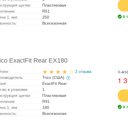
нструкция щетки:
Пластиковая
епление:
R51
в 
ина 1, мм:
250
зонность:
Всесезонная
co ExactFit Rear EX180
1 41
йтинг
2 отзыва
оизводитель:
Trico (США)
1 3
рия:
ExactFit Rear
-во в упаковке:
1
нструкция щетки:
Пластиковая
епление:
R91
в 
ина 1, мм:
180
зонность:
Всесезонная