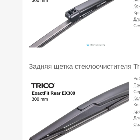
Ко
Кр
Дл
Се
Задняя щетка стеклоочистителя Tri
Ре
Пр
Се
Кол
Ко
Кр
Дл
Се