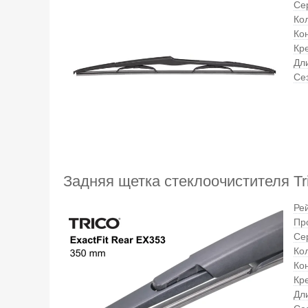
Се
Кол
Ко
Кр
Дл
Се
Задняя щетка стеклоочистителя Tri
Ре
Пр
Се
Кол
Ко
Кр
Дл