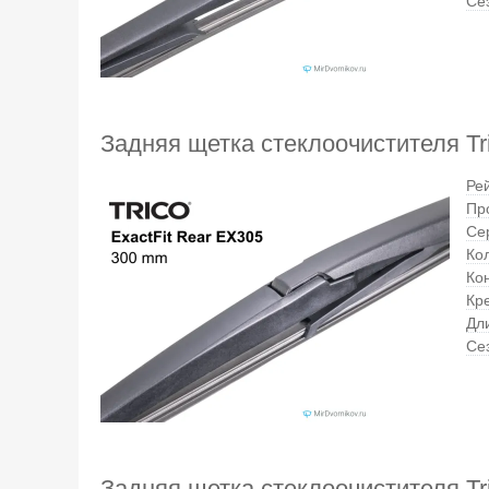
Се
Задняя щетка стеклоочистителя Tri
Ре
Пр
Се
Кол
Ко
Кр
Дл
Се
Задняя щетка стеклоочистителя Tri