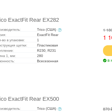
co ExactFit Rear EX282
1 18
оизводитель:
Trico (США)
рия:
ExactFit Rear
1 1
-во в упаковке:
1
нструкция щетки:
Пластиковая
епление:
R230, R231
ина 1, мм:
280
в 
зонность:
Всесезонная
co ExactFit Rear EX500
870 
оизводитель:
Trico (США)