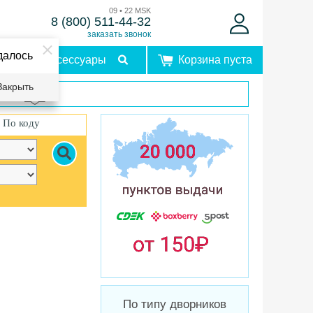
09 • 22 MSK
8 (800) 511-44-32
заказать звонок
далось
Аксессуары
Корзина пуста
Закрыть
врат
По коду
По типу дворников