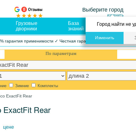
Выберите город
изменить
Грузовые
База
Оплата и
Город найти не у
дворники
знаний
доставка
Изменить
% гарантия применимости ✓ Честная гарантия ✓ Упрощенный воз
По параметрам
ние
Зимние
Комплекты
co ExactFit Rear
 ExactFit Rear
цене