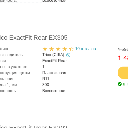
зонность:
Всесезонная
co ExactFit Rear EX305
1 59
йтинг
10 отзывов
оизводитель:
Trico (США)
1 4
рия:
ExactFit Rear
-во в упаковке:
1
нструкция щетки:
Пластиковая
епление:
R11
в 
ина 1, мм:
300
зонность:
Всесезонная
co ExactFit Rear EX303