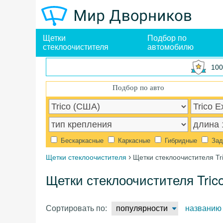
Щетки
Подбор по
стеклоочистителя
автомобилю
100
Подбор по авто
Бескаркасные
Каркасные
Гибридные
Зад
›
Щетки стеклоочистителя
Щетки стеклоочистителя Tri
Щетки стеклоочистителя Trico
Сортировать по:
популярности
названию