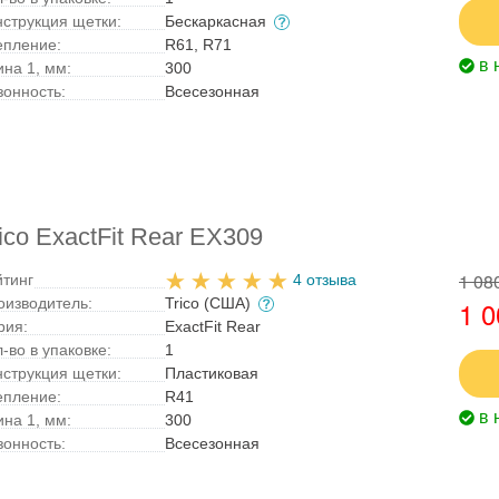
нструкция щетки:
Бескаркасная
епление:
R61, R71
в 
ина 1, мм:
300
зонность:
Всесезонная
co ExactFit Rear EX309
1 08
йтинг
4 отзыва
оизводитель:
Trico (США)
1 0
рия:
ExactFit Rear
-во в упаковке:
1
нструкция щетки:
Пластиковая
епление:
R41
в 
ина 1, мм:
300
зонность:
Всесезонная