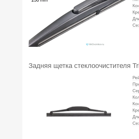
Ко
Кр
Дл
Се
Задняя щетка стеклоочистителя Tri
Ре
Пр
Се
Кол
Ко
Кр
Дл
Се