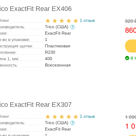
co ExactFit Rear EX406
920 
йтинг
1 отзыв
оизводитель:
Trico (США)
860
рия:
ExactFit Rear
-во в упаковке:
1
нструкция щетки:
Пластиковая
епление:
R230
в 
ина 1, мм:
400
зонность:
Всесезонная
co ExactFit Rear EX307
1 09
йтинг
1 отзыв
оизводитель:
Trico (США)
1 0
рия:
ExactFit Rear
-во в упаковке:
1