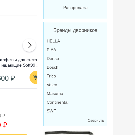
Распродажа
Бренды дворников
HELLA
PIAA
Denso
алфетки для стекол
Омыватель стекол
Очистител
чищающие Soft99
концентрат Лавр
абразивны
Bosch
lass Cleaning Wipes,
Orange Антимуха, 120
Compound
600 ₽
210 ₽
1 520
0 шт
Trico
мл
Valeo
Masuma
Continental
SWF
0 ₽
Свернуть
 ₽