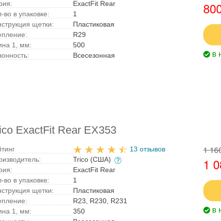
рия:
ExactFit Rear
800
-во в упаковке:
1
нструкция щетки:
Пластиковая
епление:
R29
ина 1, мм:
500
в 
зонность:
Всесезонная
co ExactFit Rear EX353
1 16
йтинг
13 отзывов
оизводитель:
Trico (США)
1 0
рия:
ExactFit Rear
-во в упаковке:
1
нструкция щетки:
Пластиковая
епление:
R23, R230, R231
в 
ина 1, мм:
350