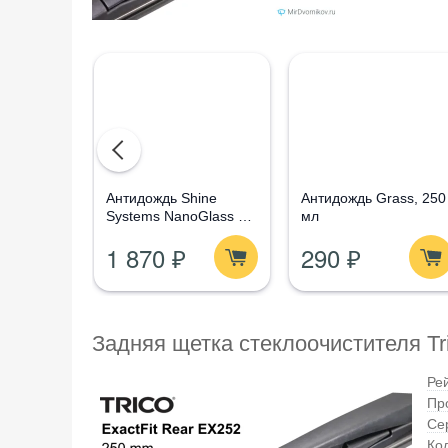
Aнтидождь Shine
Антидождь Grass, 250
Systems NanoGlass Kit
мл
- Набор по уходу за
1 870 ₽
290 ₽
стеклом
Задняя щетка стеклоочистителя Tri
Ре
Пр
Се
Кол