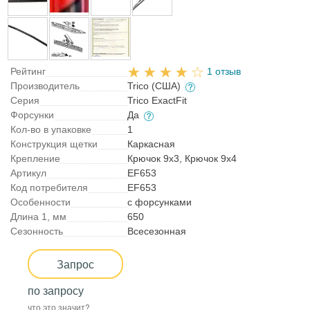
Рейтинг
1 отзыв
Производитель
Trico (США)
Серия
Trico ExactFit
Форсунки
Да
Кол-во в упаковке
1
Конструкция щетки
Каркасная
Крепление
Крючок 9x3, Крючок 9x4
Артикул
EF653
Код потребителя
EF653
Особенности
с форсунками
Длина 1, мм
650
Сезонность
Всесезонная
Запрос
по запросу
что это значит?