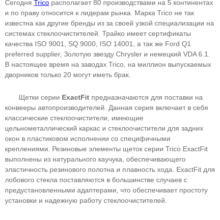
Сегодня
Trico
располагает 80 производствами на 5 континентах
и по праву относится к лидерам рынка. Марка Trico не так
известна как другие бренды из за своей узкой специализации на
системах стеклоочистителей. Трайко имеет сертификаты
качества ISO 9001, SQ 9000, ISO 14001, а так же Ford Q1
preferred supplier, Золотую звезду Chrysler и немецкий VDA 6.1.
В настоящее время на заводах Trico, на миллион выпускаемых
дворников только 20 могут иметь брак.
Щетки серии
ExactFit
предназначаются для поставки на
конвееры автопроизводителей. Данная серия включает в себя
классические стеклоочистители, имеющие
цельнометаллический каркас и стеклоочистители для задних
окон в пластиковом исполнении со специфичными
креплениями. Резиновые элементы щеток серии Trico ExactFit
выполнены из натурального каучука, обеспечивающего
эластичность резинового полотна и плавность хода. ExactFit для
лобового стекла поставляются в большинстве случаев с
предустановленными адаптерами, что обеспечивает простоту
установки и надежную работу стеклоочистителей.