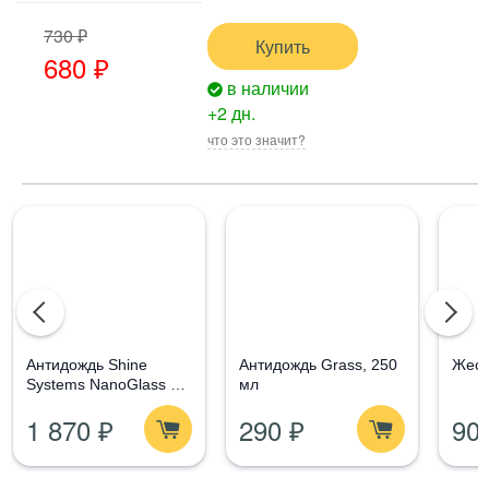
730 ₽
Купить
680 ₽
в наличии
+2 дн.
что это значит?
Aнтидождь Shine
Антидождь Grass, 250
Жест
Systems NanoGlass Kit
мл
- Набор по уходу за
1 870 ₽
290 ₽
90
стеклом