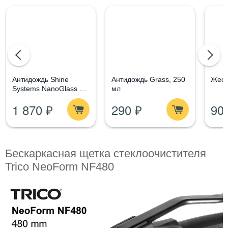
Aнтидождь Shine
Антидождь Grass, 250
Жест
Systems NanoGlass Kit
мл
- Набор по уходу за
1 870 ₽
290 ₽
90
стеклом
Бескаркасная щетка стеклоочистителя
Trico NeoForm NF480