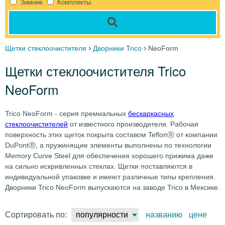
Зимние
Комплекты
›
›
Щетки стеклоочистителя
Дворники Trico
NeoForm
Щетки стеклоочистителя Trico
NeoForm
Trico NeoForm - серия премиальных
бескаркасных
стеклоочистителей
от известного производителя. Рабочая
поверхность этих щеток покрыта составом TeflonⓇ от компании
DuPontⓇ, а пружинящие элементы выполнены по технологии
Memory Curve Steel для обеспечения хорошего прижима даже
на сильно искривленных стеклах. Щетки поставляются в
индивидуальной упаковке и имеют различные типы крепления.
Дворники Trico NeoForm выпускаются на заводе Trico в Мексике.
Сортировать по:
популярности
названию
цене