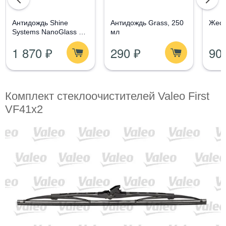
Aнтидождь Shine
Антидождь Grass, 250
Жест
Systems NanoGlass Kit
мл
- Набор по уходу за
1 870 ₽
290 ₽
90
стеклом
Комплект стеклоочистителей Valeo First
VF41x2