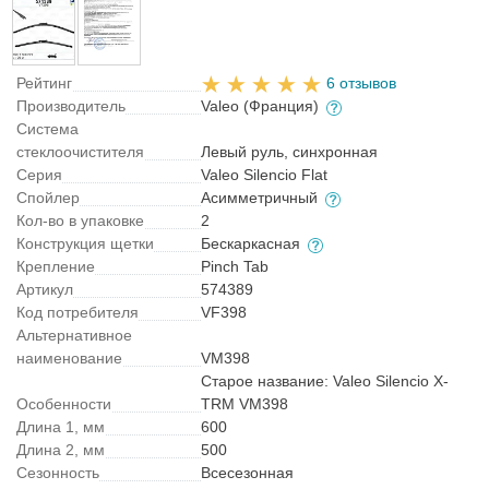
Рейтинг
6 отзывов
Производитель
Valeo (Франция)
Система
стеклоочистителя
Левый руль, синхронная
Серия
Valeo Silencio Flat
Спойлер
Асимметричный
Кол-во в упаковке
2
Конструкция щетки
Бескаркасная
Крепление
Pinch Tab
Артикул
574389
Код потребителя
VF398
Альтернативное
наименование
VM398
Старое название: Valeo Silencio X-
Особенности
TRM VM398
Длина 1, мм
600
Длина 2, мм
500
Сезонность
Всесезонная