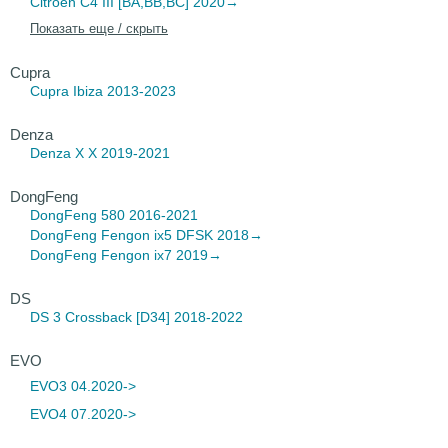
Citroen C4
III [BA,BB,BC] 2020→
Показать еще / скрыть
Cupra
Cupra Ibiza
2013-2023
Denza
Denza X
X 2019-2021
DongFeng
DongFeng 580
2016-2021
DongFeng Fengon ix5
DFSK 2018→
DongFeng Fengon ix7
2019→
DS
DS 3 Crossback
[D34] 2018-2022
EVO
EVO3 04.2020->
EVO4 07.2020->