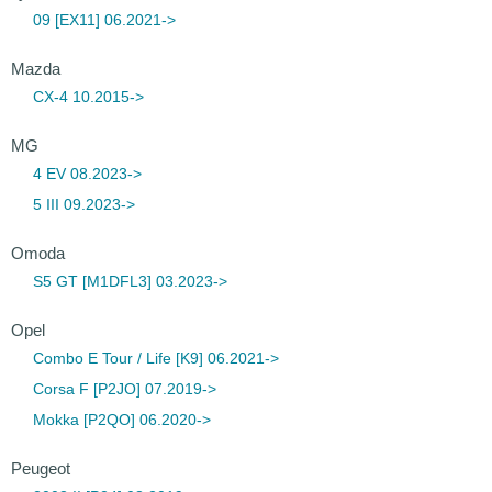
09 [EX11] 06.2021->
Mazda
CX-4 10.2015->
MG
4 EV 08.2023->
5 III 09.2023->
Omoda
S5 GT [M1DFL3] 03.2023->
Opel
Combo E Tour / Life [K9] 06.2021->
Corsa F [P2JO] 07.2019->
Mokka [P2QO] 06.2020->
Peugeot