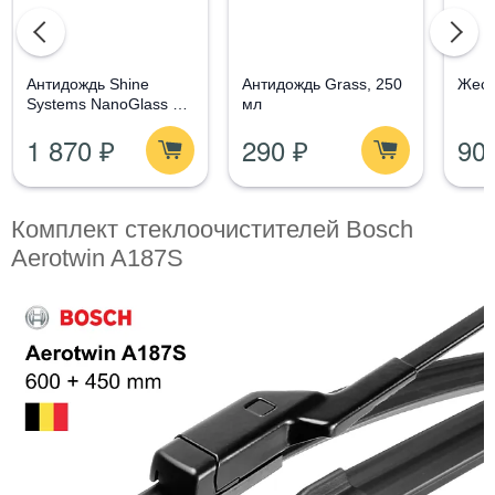
Aнтидождь Shine
Антидождь Grass, 250
Жест
Systems NanoGlass Kit
мл
- Набор по уходу за
1 870 ₽
290 ₽
90
стеклом
Комплект стеклоочистителей Bosch
Aerotwin A187S