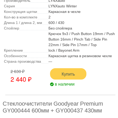
Производитель
LYNXauto
Серия
LYNXauto Winter
Конструкция щетки
Каркасная в чехле
Кол-во в комплекте
2
Длина 1 / длина 2, мм
600 / 430
Спойлер
Без спойлера
Крючок 9x3 / Push Button 19mm / Push
Button 16mm / Pinch Tab / Side Pin
22mm / Side Pin 17mm / Top
Крепление
lock / Bayonet Arm
Особенности
Каркасная щетка в резиновом чехле
Страна производства
—
2 630 ₽
Купить
2 440 ₽
в наличии
Стеклоочистители Goodyear Premium
GY000444 600мм + GY000437 430мм