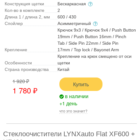
Конструкция щетки
Бескаркасная
Кол-во в комплекте
2
Длина 1 / длина 2, мм
600 / 430
Спойлер
Асимметричный
Крючок 9x3 / Крючок 9x4 / Push Button
19mm / Push Button 16mm / Pinch
Tab / Side Pin 22mm / Side Pin
Крепление
17mm / Top lock / Bayonet Arm
Крепление на крюк смещено от оси
Особенности
щетки
Страна производства
Китай
1 920 ₽
Купить
1 780 ₽
в наличии
+1 день
что это значит?
Стеклоочистители LYNXauto Flat XF600 +