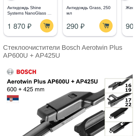
Aнтидождь Shine
Антидождь Grass, 250
Жест
Systems NanoGlass Kit
мл
- Набор по уходу за
1 870 ₽
290 ₽
90
стеклом
Стеклоочистители Bosch Aerotwin Plus
AP600U + AP425U