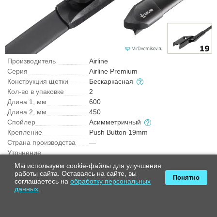
Производитель
Airline
Серия
Airline Premium
Конструкция щетки
Бескаркасная
Кол-во в упаковке
2
Длина 1, мм
600
Длина 2, мм
450
Спойлер
Асимметричный
Крепление
Push Button 19mm
Страна производства
—
Уточнение
применимости:
Альтернативный размер
Мы используем cookie-файлы для улучшения
работы сайта. Оставаясь на сайте, вы
Понятно
1 870 ₽
соглашаетесь на
обработку персональных
Купить
данных
.
1 740 ₽
в наличии
+1 день