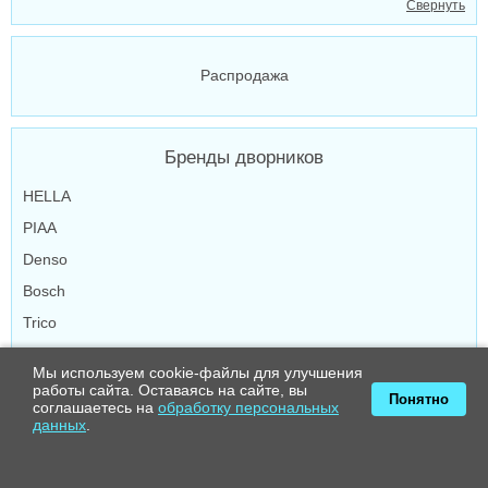
Свернуть
Распродажа
Бренды дворников
HELLA
PIAA
Denso
Bosch
Trico
Valeo
Мы используем cookie-файлы для улучшения
Masuma
работы сайта. Оставаясь на сайте, вы
Понятно
соглашаетесь на
обработку персональных
Continental
данных
.
SWF
Свернуть