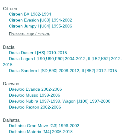
Citroen
Citroen BX
1982-1994
Citroen Evasion
[U60] 1994-2002
Citroen Jumpy
I [U64] 1995-2006
Показать еще / скрыть
Dacia
Dacia Duster
I [HS] 2010-2015
,
Dacia Logan
I [L90,U90,F90] 2004-2012
II [L52,K52] 2012-
2015
,
Dacia Sandero
I [SD,B90] 2008-2012
II [B52] 2012-2015
Daewoo
Daewoo Evanda
2002-2006
Daewoo Musso
1999-2006
,
Daewoo Nubira
1997-1999
Wagon [J100] 1997-2000
Daewoo Rexton
2002-2006
Daihatsu
Daihatsu Gran Move
[G3] 1996-2002
Daihatsu Materia
[M4] 2006-2018