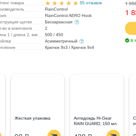
1 95
йтинг товара
55 отзывов
оизводитель
RainControl
1 8
рия
RainControl AERO Hook
нструкция щетки
Бескаркасная
л-во в комплекте
2
на 1 / длина 2, мм
500 / 450
в 
ойлер
Асимметричный
епление
Крючок 9x3 / Крючок 9x4
Жесткая упаковка
Антидождь Hi-Gear
С
RAIN GUARD, 150 мл
о
G
1