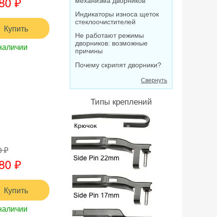
80 ₽
механизма дворников
Индикаторы износа щеток
стеклоочистителей
Купить
Не работают режимы
дворников: возможные
наличии
причины
Почему скрипят дворники?
Свернуть
Типы креплений
0 ₽
80 ₽
Купить
наличии