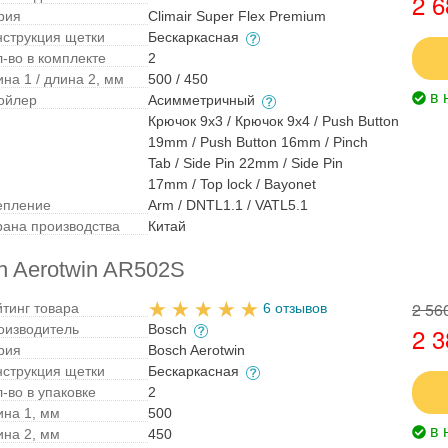
2 6
рия
Climair Super Flex Premium
нструкция щетки
Бескаркасная
л-во в комплекте
2
на 1 / длина 2, мм
500 / 450
в 
ойлер
Асимметричный
Крючок 9x3 / Крючок 9x4 / Push Button
19mm / Push Button 16mm / Pinch
Tab / Side Pin 22mm / Side Pin
17mm / Top lock / Bayonet
епление
Arm / DNTL1.1 / VATL5.1
рана производства
Китай
h Aerotwin AR502S
2 56
йтинг товара
6 отзывов
оизводитель
Bosch
2 3
рия
Bosch Aerotwin
нструкция щетки
Бескаркасная
-во в упаковке
2
ина 1, мм
500
в 
ина 2, мм
450