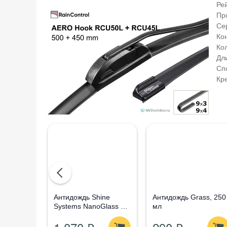
Ре
Пр
Се
Ко
Ко
Дли
Сп
Кр
Aнтидождь Shine
Антидождь Grass, 250
Systems NanoGlass Kit
мл
- Набор по уходу за
стеклом