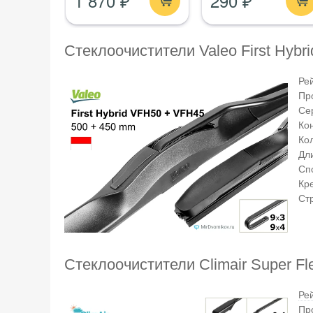
1 870 ₽
290 ₽
Стеклоочистители Valeo First Hyb
Ре
Пр
Се
Ко
Ко
Дли
Сп
Кр
Ст
Стеклоочистители Climair Super F
Ре
Пр