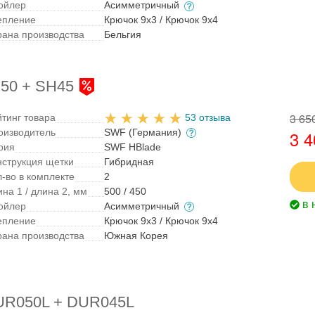
ойлер
Асимметричный
епление
Крючок 9x3 / Крючок 9x4
рана производства
Бельгия
50 + SH45
3 65
йтинг товара
53 отзыва
оизводитель
SWF (Германия)
3 4
рия
SWF HBlade
нструкция щетки
Гибридная
л-во в комплекте
2
на 1 / длина 2, мм
500 / 450
в 
ойлер
Асимметричный
епление
Крючок 9x3 / Крючок 9x4
рана производства
Южная Корея
DUR050L + DUR045L