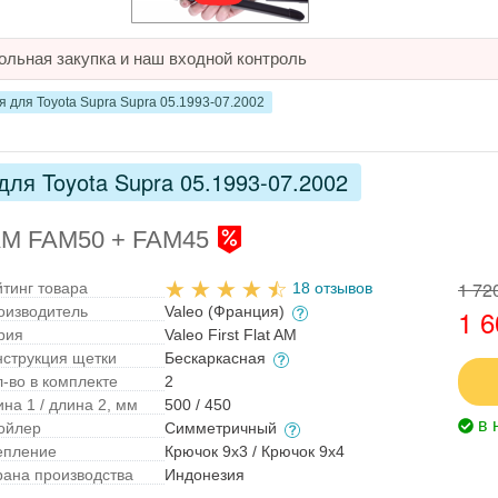
ольная закупка и наш входной контроль
 для Toyota Supra Supra 05.1993-07.2002
ля Toyota Supra 05.1993-07.2002
t AM FAM50 + FAM45
1 72
йтинг товара
18 отзывов
оизводитель
Valeo (Франция)
1 6
рия
Valeo First Flat AM
нструкция щетки
Бескаркасная
л-во в комплекте
2
на 1 / длина 2, мм
500 / 450
в 
ойлер
Симметричный
епление
Крючок 9x3 / Крючок 9x4
рана производства
Индонезия