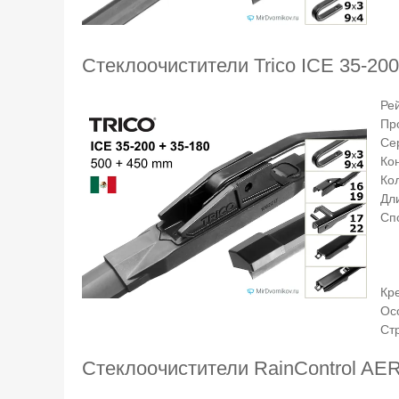
Стеклоочистители Trico ICE 35-200
Ре
Пр
Се
Ко
Ко
Дли
Сп
Кр
Ос
Ст
Стеклоочистители RainControl A