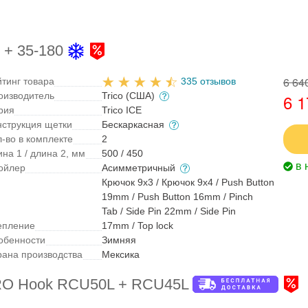
 + 35-180
6 64
йтинг товара
335 отзывов
оизводитель
Trico (США)
6 1
рия
Trico ICE
нструкция щетки
Бескаркасная
л-во в комплекте
2
на 1 / длина 2, мм
500 / 450
в 
ойлер
Асимметричный
Крючок 9x3 / Крючок 9x4 / Push Button
19mm / Push Button 16mm / Pinch
Tab / Side Pin 22mm / Side Pin
епление
17mm / Top lock
обенности
Зимняя
рана производства
Мексика
ERO Hook RCU50L + RCU45L