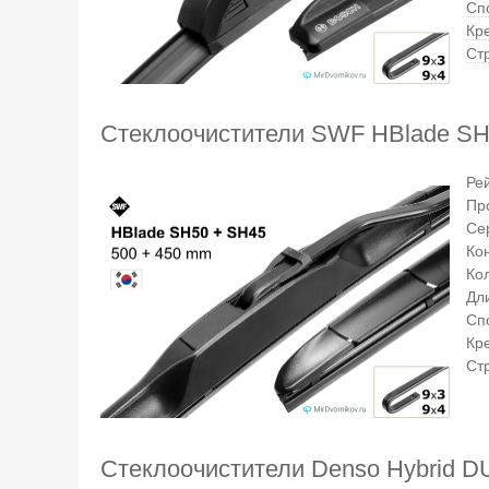
Сп
Кр
Ст
Стеклоочистители SWF HBlade SH
Ре
Пр
Се
Ко
Ко
Дли
Сп
Кр
Ст
Стеклоочистители Denso Hybrid 