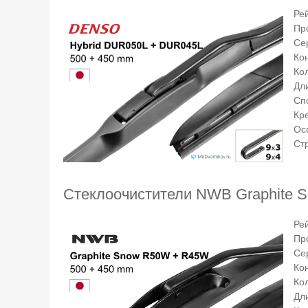
Ре
Пр
Се
Ко
Ко
Дли
Сп
Кр
Ос
Ст
Стеклоочистители NWB Graphite
Ре
Пр
Се
Ко
Ко
Дли