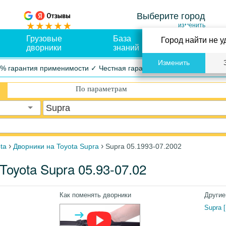
Выберите город
изменить
Грузовые
База
Оплата и
Город найти не у
дворники
знаний
доставка
Изменить
% гарантия применимости ✓ Честная гарантия ✓ Упрощенный воз
По параметрам
Supra
›
›
ta
Дворники на Toyota Supra
Supra 05.1993-07.2002
oyota Supra 05.93-07.02
Как поменять дворники
Другие
Supra 