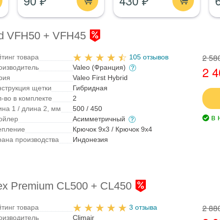
90 ₽
430 ₽
rid VFH50 + VFH45
2 58
йтинг товара
105 отзывов
оизводитель
Valeo (Франция)
2 4
рия
Valeo First Hybrid
нструкция щетки
Гибридная
л-во в комплекте
2
на 1 / длина 2, мм
500 / 450
в 
ойлер
Асимметричный
епление
Крючок 9x3 / Крючок 9x4
рана производства
Индонезия
lex Premium CL500 + CL450
2 88
йтинг товара
3 отзыва
оизводитель
Climair