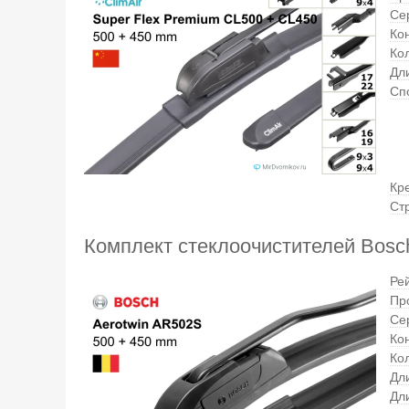
Се
Ко
Ко
Дли
Сп
Кр
Ст
Комплект стеклоочистителей Bosc
Ре
Пр
Се
Ко
Кол
Дл
Дл