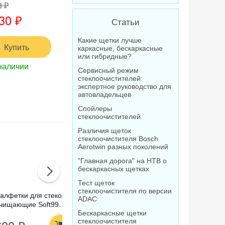
8 ₽
30 ₽
Статьи
Какие щетки лучше
Купить
каркасные, бескаркасные
или гибридные?
наличии
Сервисный режим
стеклоочистителей:
экспертное руководство для
автовладельцев
Спойлеры
стеклоочистителей
Различия щеток
стеклоочистителя Bosch
Aerotwin разных поколений
"Главная дорога" на НТВ о
бескаркасных щетках
Тест щеток
стеклоочистителя по версии
алфетки для стекол
Омыватель стекол
Очистител
ADAC
чищающие Soft99
концентрат Лавр
абразивны
Бескаркасные щетки
lass Cleaning Wipes,
Orange Антимуха, 120
Compound
стеклоочистителя
0 шт
мл