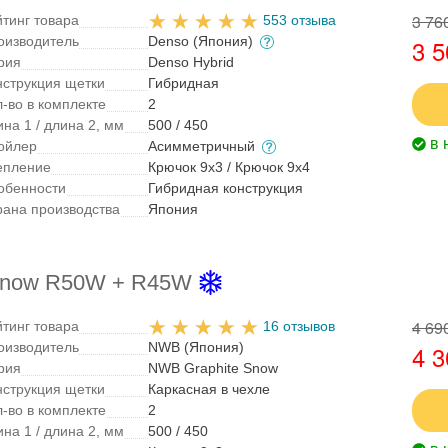
3 76
йтинг товара
553 отзыва
оизводитель
Denso (Япония)
3 5
рия
Denso Hybrid
нструкция щетки
Гибридная
л-во в комплекте
2
на 1 / длина 2, мм
500 / 450
в 
ойлер
Асимметричный
епление
Крючок 9x3 / Крючок 9x4
обенности
Гибридная конструкция
рана производства
Япония
 Snow R50W + R45W
4 69
йтинг товара
16 отзывов
оизводитель
NWB (Япония)
4 3
рия
NWB Graphite Snow
нструкция щетки
Каркасная в чехле
л-во в комплекте
2
на 1 / длина 2, мм
500 / 450