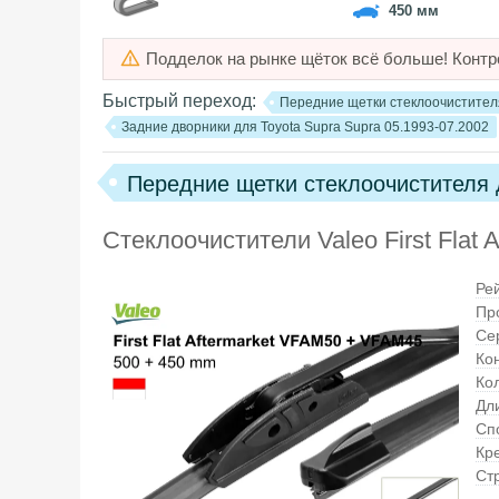
450 мм
Подделок на рынке щёток всё больше! Контр
Быстрый переход:
Передние щетки стеклоочистителя
Задние дворники для Toyota Supra Supra 05.1993-07.2002
Передние щетки стеклоочистителя д
Стеклоочистители Valeo First Fla
Ре
Пр
Се
Ко
Ко
Дли
Сп
Кр
Ст