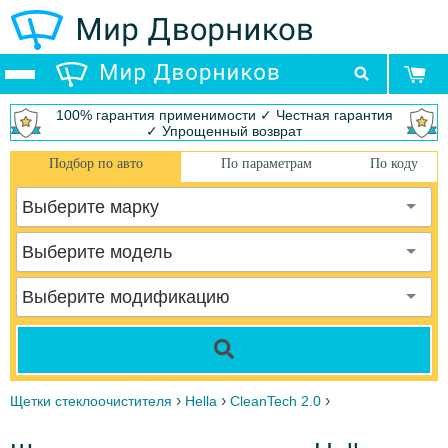
100% гарантия применимости ✓ Честная гарантия
✓ Упрощенный возврат
Подбор по авто
По параметрам
По коду
Выберите марку
Выберите модель
Выберите модификацию
›
›
›
Щетки стеклоочистителя
Hella
CleanTech 2.0