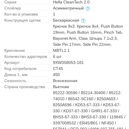
Серия
Hella CleanTech 2.0
Спойлер
Асимметричный
Кол-во в упаковке
1
Конструкция щетки
Бескаркасная
Крючок 9x3, Крючок 9x4, Push Button
19mm, Push Button 16mm, Pinch Tab,
Bayonet Arm, Claw, Штырь 7,1x2,5,
Side Pin 17mm, Side Pin 22mm,
Крепление
MBTL1.1
Количество адаптеров
6 шт
Артикул
9XW358053-181
Код потребителя
CT45
Длина 1, мм
450
Сезонность
Всесезонная
Страна производства
Вьетнам
85222-30590 / 85214-30400 / 85212-
74010 / 86542-SC160 / 8250A603 /
8250A596 / KD53-67-333 / KD53-67-
330 / KD37-67-330 / GHR1-67-333 /
BHS3-67-333 / BHS3-67-330 / 119845 /
3397008532 / ER45/B01 / NF450 /