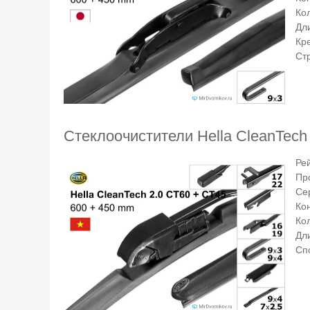
Ко
Дли
Кр
Ст
Стеклоочистители Hella CleanTech
Ре
Пр
Се
Ко
Ко
Дли
Сп