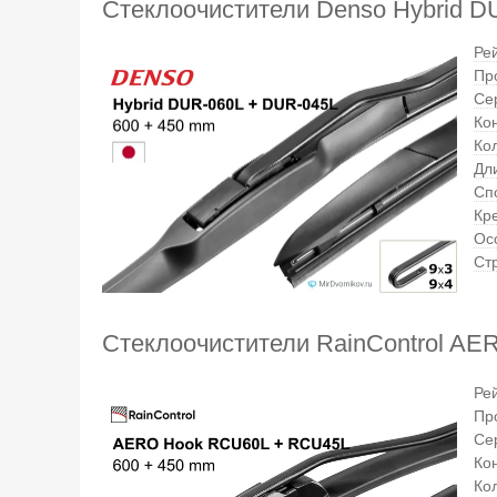
Стеклоочистители Denso Hybrid 
Ре
Пр
Се
Ко
Ко
Дли
Сп
Кр
Ос
Ст
Стеклоочистители RainControl A
Ре
Пр
Се
Ко
Ко