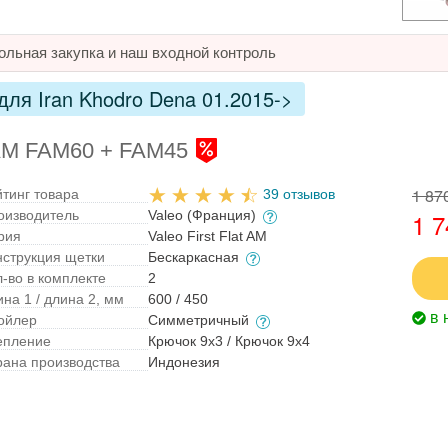
ольная закупка и наш входной контроль
ля Iran Khodro Dena 01.2015->
t AM FAM60 + FAM45
1 87
йтинг товара
39 отзывов
оизводитель
Valeo (Франция)
1 7
рия
Valeo First Flat AM
нструкция щетки
Бескаркасная
л-во в комплекте
2
на 1 / длина 2, мм
600 / 450
в 
ойлер
Симметричный
епление
Крючок 9x3 / Крючок 9x4
рана производства
Индонезия