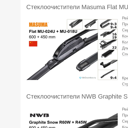
Стеклоочистители Masuma Flat M
Ре
Пр
Се
Ко
Ко
Дли
Сп
Кр
Ст
Стеклоочистители NWB Graphite
Ре
Пр
Се
Ко