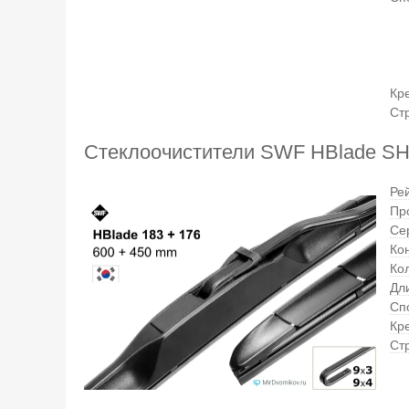
Кр
Ст
Стеклоочистители SWF HBlade SH
Ре
Пр
Се
Ко
Ко
Дли
Сп
Кр
Ст