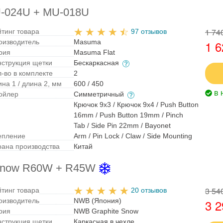
U-024U + MU-018U
1 74
йтинг товара
97 отзывов
оизводитель
Masuma
1 6
рия
Masuma Flat
нструкция щетки
Бескаркасная
л-во в комплекте
2
на 1 / длина 2, мм
600 / 450
в 
ойлер
Симметричный
Крючок 9x3 / Крючок 9x4 / Push Button
16mm / Push Button 19mm / Pinch
Tab / Side Pin 22mm / Bayonet
епление
Arm / Pin Lock / Claw / Side Mounting
рана производства
Китай
 Snow R60W + R45W
3 54
йтинг товара
20 отзывов
оизводитель
NWB (Япония)
3 2
рия
NWB Graphite Snow
нструкция щетки
Каркасная в чехле