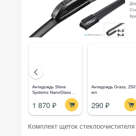
Дли
Сп
Кр
Aнтидождь Shine
Антидождь Grass, 250
Systems NanoGlass Kit
мл
- Набор по уходу за
1 870 ₽
290 ₽
стеклом
Комплект щеток стеклоочистителя