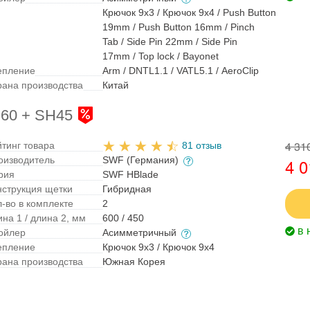
Крючок 9x3 / Крючок 9x4 / Push Button
19mm / Push Button 16mm / Pinch
Tab / Side Pin 22mm / Side Pin
17mm / Top lock / Bayonet
епление
Arm / DNTL1.1 / VATL5.1 / AeroClip
рана производства
Китай
60 + SH45
4 31
йтинг товара
81 отзыв
оизводитель
SWF (Германия)
4 0
рия
SWF HBlade
нструкция щетки
Гибридная
л-во в комплекте
2
на 1 / длина 2, мм
600 / 450
в 
ойлер
Асимметричный
епление
Крючок 9x3 / Крючок 9x4
рана производства
Южная Корея