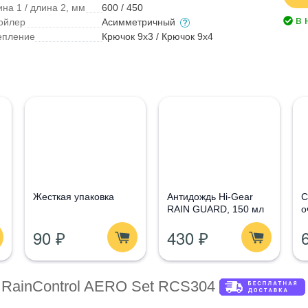
на 1 / длина 2, мм
600 / 450
в 
ойлер
Асимметричный
епление
Крючок 9x3 / Крючок 9x4
Жесткая упаковка
Антидождь Hi-Gear
С
RAIN GUARD, 150 мл
о
G
90 ₽
430 ₽
1
 RainControl AERO Set RCS304