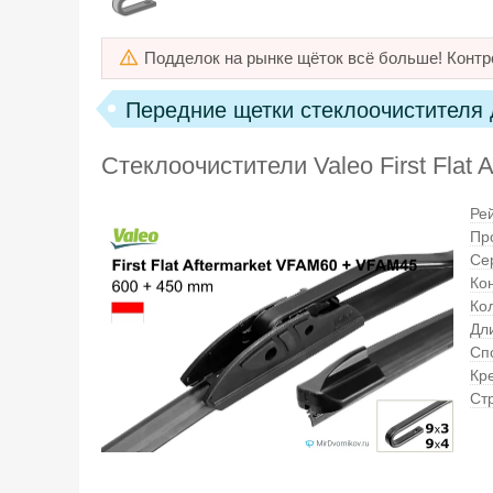
Подделок на рынке щёток всё больше! Контр
Передние щетки стеклоочистителя д
Стеклоочистители Valeo First Fla
Ре
Пр
Се
Ко
Ко
Дли
Сп
Кр
Ст