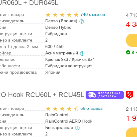
DUR060L + DUR045L
4 71
йтинг товара
740 отзывов
оизводитель
Denso (Япония)
4 3
рия
Denso Hybrid
нструкция щетки
Гибридная
л-во в комплекте
2
на 1 / длина 2, мм
600 / 450
в 
ойлер
Асимметричный
епление
Крючок 9x3 / Крючок 9x4
обенности
Гибридная конструкция
рана производства
Япония
ERO Hook RCU60L + RCU45L
2 11
йтинг товара
66 отзывов
оизводитель
RainControl
1 9
рия
RainControl AERO Hook
нструкция щетки
Бескаркасная
л-во в комплекте
2