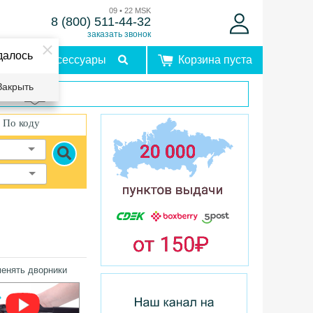
09 • 22 MSK
8 (800) 511-44-32
заказать звонок
далось
Аксессуары
Корзина пуста
Закрыть
врат
По коду
менять дворники