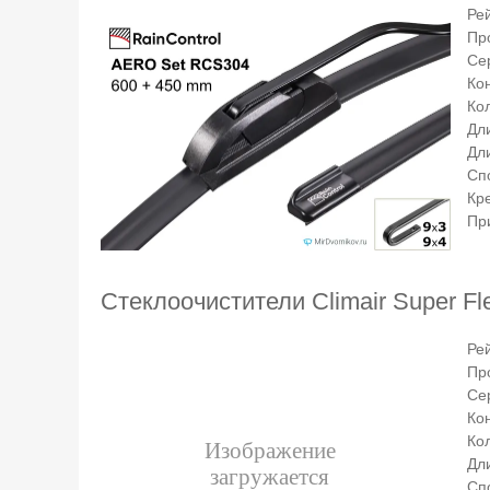
Ре
Пр
Се
Ко
Кол
Дл
Дл
Сп
Кр
Пр
Стеклоочистители Climair Super F
Ре
Пр
Се
Ко
Ко
Дли
Сп