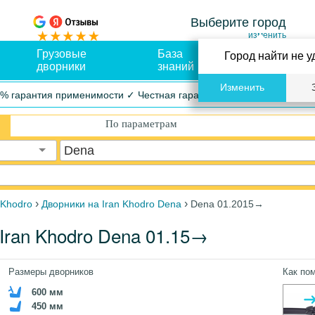
Выберите город
изменить
Грузовые
База
Оплата и
Город найти не у
дворники
знаний
доставка
Изменить
% гарантия применимости ✓ Честная гарантия ✓ Упрощенный воз
По параметрам
Dena
›
›
 Khodro
Дворники на Iran Khodro Dena
Dena 01.2015→
Iran Khodro Dena 01.15→
Размеры дворников
Как по
600 мм
450 мм