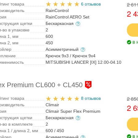
2 61
йтинг товара
6 отзывов
оизводитель
RainControl
2 4
рия
RainControl AERO Set
нструкция щетки
Бескаркасная
-во в упаковке
2
ина 1, мм
600
в 
ина 2, мм
450
ойлер
Асимметричный
епление
Крючок 9x3 / Крючок 9x4
именимость
MITSUBISHI LANCER [IX] 12.00-04.10
lex Premium CL600 + CL450
2 85
йтинг товара
8 отзывов
оизводитель
Climair
2 6
рия
Climair Super Flex Premium
нструкция щетки
Бескаркасная
л-во в комплекте
2
на 1 / длина 2, мм
600 / 450
в 
ойлер
Асимметричный