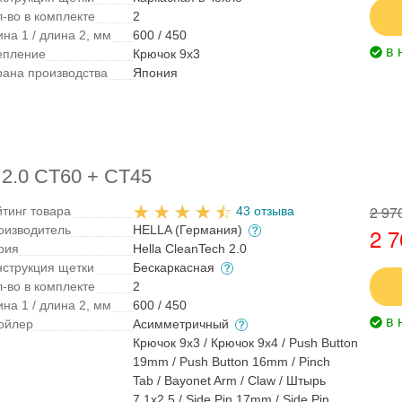
л-во в комплекте
2
на 1 / длина 2, мм
600 / 450
в 
епление
Крючок 9x3
рана производства
Япония
 2.0 CT60 + CT45
2 97
йтинг товара
43 отзыва
оизводитель
HELLA (Германия)
2 7
рия
Hella CleanTech 2.0
нструкция щетки
Бескаркасная
л-во в комплекте
2
на 1 / длина 2, мм
600 / 450
в 
ойлер
Асимметричный
Крючок 9x3 / Крючок 9x4 / Push Button
19mm / Push Button 16mm / Pinch
Tab / Bayonet Arm / Claw / Штырь
7,1x2,5 / Side Pin 17mm / Side Pin