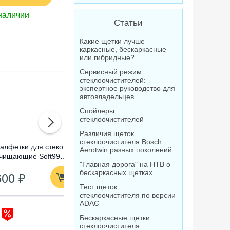
наличии
Статьи
Какие щетки лучше
каркасные, бескаркасные
или гибридные?
Сервисный режим
стеклоочистителей:
экспертное руководство для
автовладельцев
Спойлеры
стеклоочистителей
Различия щеток
стеклоочистителя Bosch
алфетки для стекол
Омыватель стекол
Очистител
Aerotwin разных поколений
чищающие Soft99
концентрат Лавр
абразивны
"Главная дорога" на НТВ о
lass Cleaning Wipes,
Orange Антимуха, 120
Compound
600 ₽
210 ₽
1 520
бескаркасных щетках
0 шт
мл
Тест щеток
стеклоочистителя по версии
ADAC
Бескаркасные щетки
стеклоочистителя