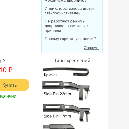
механизма дворников
Индикаторы износа щеток
стеклоочистителей
Не работают режимы
дворников: возможные
причины
Почему скрипят дворники?
Свернуть
0 ₽
Типы креплений
10 ₽
Купить
наличии