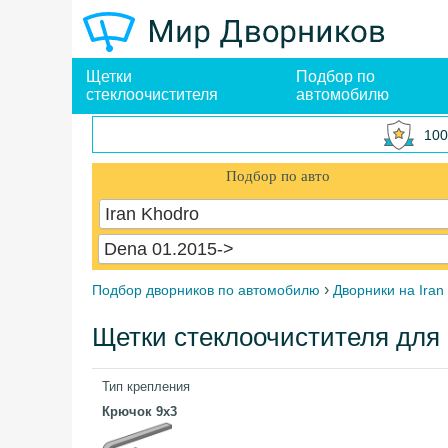
Щетки
Подбор по
стеклоочистителя
автомобилю
100
Подбор по авто
Iran Khodro
Dena 01.2015->
›
Подбор дворников по автомобилю
Дворники на Iran
Щетки стеклоочистителя для 
Тип крепления
Крючок 9x3