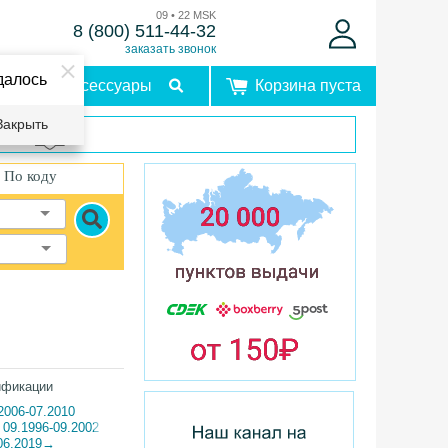
09 • 22 MSK
8 (800) 511-44-32
заказать звонок
далось
Аксессуары
Корзина пуста
Закрыть
врат
По коду
ификации
2006-07.2010
 09.1996-09.2002
 06.2019→