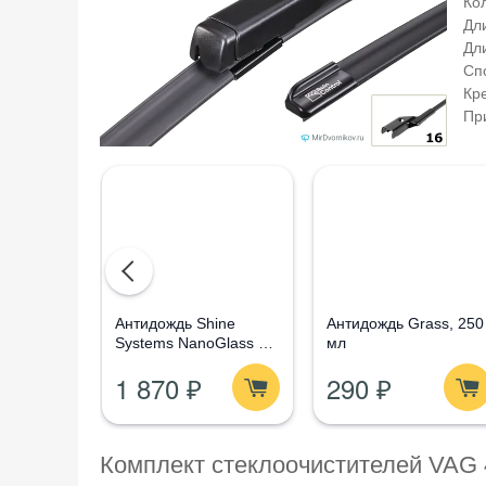
Кол
Дл
Дл
Сп
Кр
Пр
Aнтидождь Shine
Антидождь Grass, 250
Systems NanoGlass Kit
мл
- Набор по уходу за
1 870 ₽
290 ₽
стеклом
Комплект стеклоочистителей VAG 