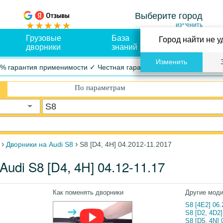
Выберите город
изменить
Грузовые
База
Оплата и
Город найти не у
дворники
знаний
доставка
Изменить
% гарантия применимости ✓ Честная гарантия ✓ Упрощенный воз
По параметрам
S8
›
›
Дворники на Audi S8
S8 [D4, 4H] 04.2012-11.2017
udi S8 [D4, 4H] 04.12-11.17
Как поменять дворники
Другие мод
S8 [4E2] 06.
S8 [D2, 4D2]
S8 [D5, 4N]