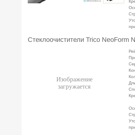
Кр
Ос
Ст
Ут
пр
Стеклоочистители Trico NeoForm 
Ре
Пр
Се
Ко
Ко
Дли
Сп
Кр
Ос
Ст
Ут
пр