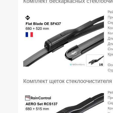
Комплект бескаркасных стеклоочи
Ре
Пр
Се
Ко
Кол
Дл
Дл
Сп
Кр
Ос
Ст
Комплект щеток стеклоочистителя
Ре
Пр
Се
Ко