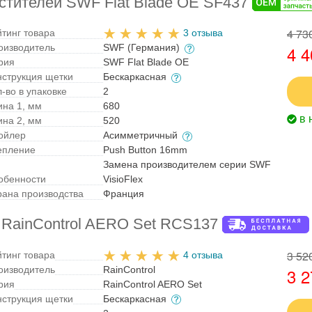
стителей SWF Flat Blade OE SF437
4 73
йтинг товара
3 отзыва
оизводитель
SWF (Германия)
4 4
рия
SWF Flat Blade OE
нструкция щетки
Бескаркасная
-во в упаковке
2
ина 1, мм
680
в 
ина 2, мм
520
ойлер
Асимметричный
епление
Push Button 16mm
Замена производителем серии SWF
обенности
VisioFlex
рана производства
Франция
 RainControl AERO Set RCS137
3 52
йтинг товара
4 отзыва
оизводитель
RainControl
3 2
рия
RainControl AERO Set
нструкция щетки
Бескаркасная