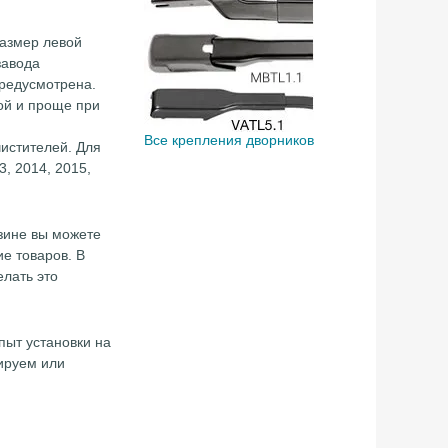
Размер левой
завода
предусмотрена.
ой и проще при
Все крепления дворников
истителей. Для
3, 2014, 2015,
азине вы можете
ие товаров. В
елать это
пыт установки на
ируем или