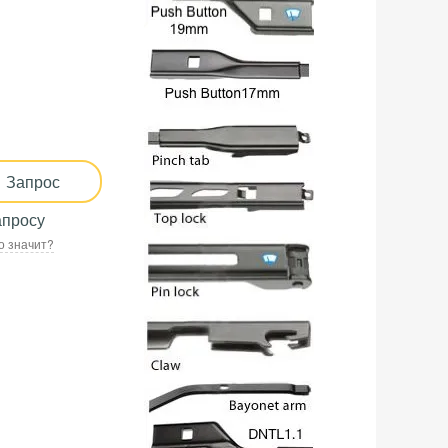
Запрос
апросу
о значит?