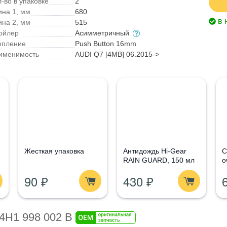
-во в упаковке
2
ина 1, мм
680
в 
ина 2, мм
515
ойлер
Асимметричный
епление
Push Button 16mm
именимость
AUDI Q7 [4MB] 06.2015->
Жесткая упаковка
Антидождь Hi-Gear
С
RAIN GUARD, 150 мл
о
G
90 ₽
430 ₽
1
4H1 998 002 B