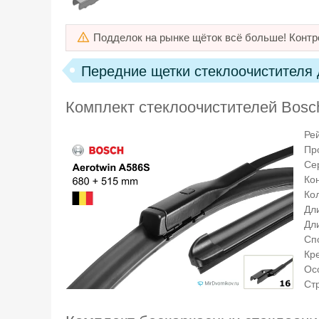
Подделок на рынке щёток всё больше! Контр
Передние щетки стеклоочистителя д
Комплект стеклоочистителей Bosc
Ре
Пр
Се
Ко
Кол
Дл
Дл
Сп
Кр
Ос
Ст