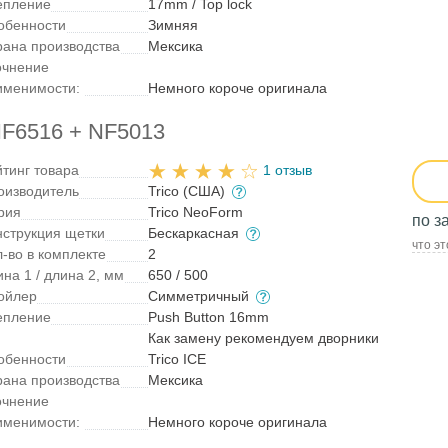
епление
17mm / Top lock
обенности
Зимняя
рана производства
Мексика
очнение
именимости:
Немного короче оригинала
NF6516 + NF5013
йтинг товара
1 отзыв
оизводитель
Trico (США)
рия
Trico NeoForm
по з
нструкция щетки
Бескаркасная
что эт
л-во в комплекте
2
на 1 / длина 2, мм
650 / 500
ойлер
Симметричный
епление
Push Button 16mm
Как замену рекомендуем дворники
обенности
Trico ICE
рана производства
Мексика
очнение
именимости:
Немного короче оригинала