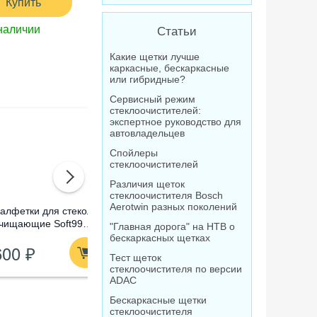
Купить
наличии
Статьи
Какие щетки лучше
каркасные, бескаркасные
или гибридные?
Сервисный режим
стеклоочистителей:
экспертное руководство для
автовладельцев
Спойлеры
стеклоочистителей
Различия щеток
стеклоочистителя Bosch
Aerotwin разных поколений
алфетки для стекол
Омыватель стекол
Очистител
чищающие Soft99
концентрат Лавр
абразивны
"Главная дорога" на НТВ о
lass Cleaning Wipes,
Orange Антимуха, 120
Compound
бескаркасных щетках
600 ₽
210 ₽
1 520
0 шт
мл
Тест щеток
стеклоочистителя по версии
ADAC
Бескаркасные щетки
стеклоочистителя