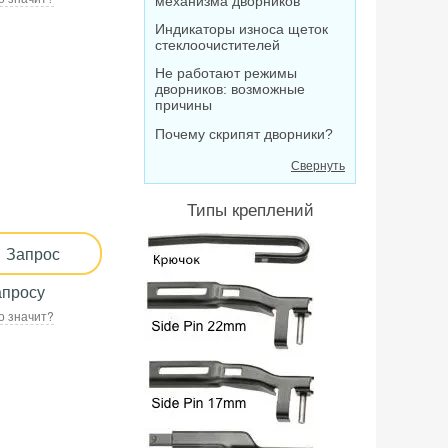
механизма дворников
Индикаторы износа щеток
стеклоочистителей
Не работают режимы
дворников: возможные
причины
Почему скрипят дворники?
Свернуть
Типы креплений
Запрос
апросу
о значит?