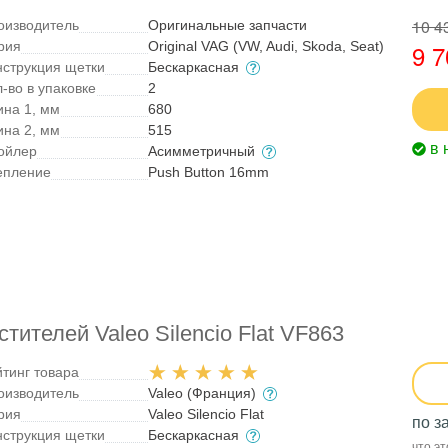
10 4
оизводитель
Оригинальные запчасти
рия
Original VAG (VW, Audi, Skoda, Seat)
9 7
нструкция щетки
Бескаркасная
-во в упаковке
2
ина 1, мм
680
ина 2, мм
515
в 
ойлер
Асимметричный
епление
Push Button 16mm
ителей Valeo Silencio Flat VF863
йтинг товара
оизводитель
Valeo (Франция)
рия
Valeo Silencio Flat
по з
нструкция щетки
Бескаркасная
что эт