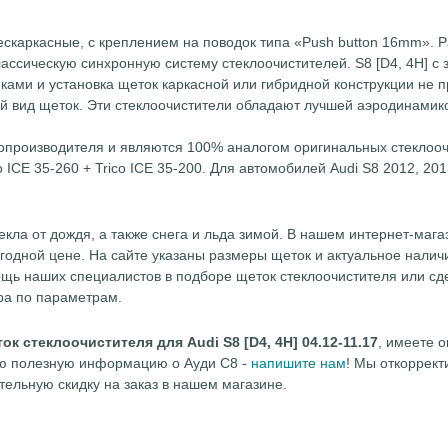
ескаркасные, с креплением на поводок типа «Push button 16mm». 
ассическую синхронную систему стеклоочистителей. S8 [D4, 4H] с 
ами и установка щеток каркасной или гибридной конструкции не 
ый вид щеток. Эти стеклоочистители обладают лучшей аэродинамик
топроизводителя и являются 100% аналогом оригинальных стеклооч
ICE 35-260 + Trico ICE 35-200. Для автомобилей Audi S8 2012, 201
екла от дождя, а также снега и льда зимой. В нашем интернет-маг
ыгодной цене. На сайте указаны размеры щеток и актуальное налич
щь наших специалистов в подборе щеток стеклоочистителя или сд
ра по параметрам.
ок стеклоочистителя для Audi S8 [D4, 4H] 04.12-11.17
, имеете о
гую полезную информацию о Ауди С8 -
напишите нам
! Мы откоррект
тельную скидку на заказ в нашем магазине.