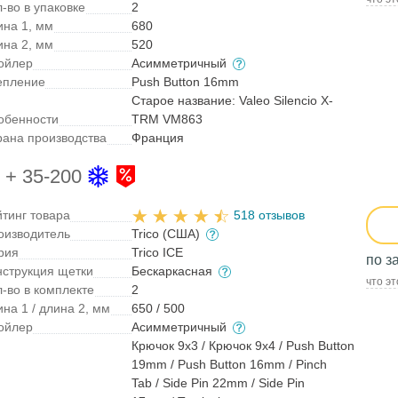
-во в упаковке
2
ина 1, мм
680
ина 2, мм
520
ойлер
Асимметричный
епление
Push Button 16mm
Старое название: Valeo Silencio X-
обенности
TRM VM863
рана производства
Франция
 + 35-200
йтинг товара
518 отзывов
оизводитель
Trico (США)
рия
Trico ICE
по з
нструкция щетки
Бескаркасная
что эт
л-во в комплекте
2
на 1 / длина 2, мм
650 / 500
ойлер
Асимметричный
Крючок 9x3 / Крючок 9x4 / Push Button
19mm / Push Button 16mm / Pinch
Tab / Side Pin 22mm / Side Pin