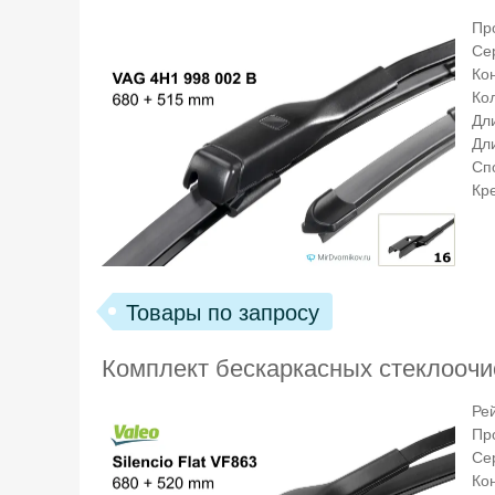
Пр
Се
Ко
Кол
Дл
Дл
Сп
Кр
Товары по запросу
Комплект бескаркасных стеклоочист
Ре
Пр
Се
Ко