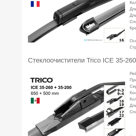
Кол
Дл
Дл
Сп
Кр
Ос
Ст
Стеклоочистители Trico ICE 35-260
Ре
Пр
Се
Ко
Ко
Дли
Сп