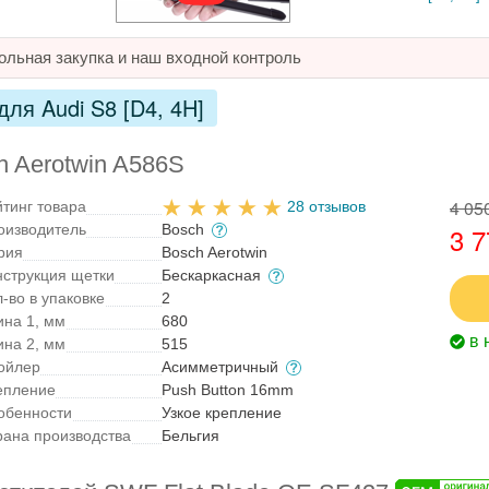
ольная закупка и наш входной контроль
ля Audi S8 [D4, 4H]
h Aerotwin A586S
4 05
йтинг товара
28 отзывов
оизводитель
Bosch
3 7
рия
Bosch Aerotwin
нструкция щетки
Бескаркасная
-во в упаковке
2
ина 1, мм
680
в 
ина 2, мм
515
ойлер
Асимметричный
епление
Push Button 16mm
обенности
Узкое крепление
рана производства
Бельгия