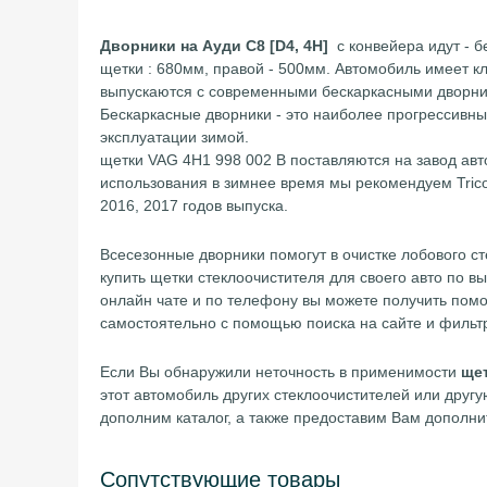
Дворники на Ауди С8 [D4, 4H]
с конвейера идут - б
щетки : 680мм, правой - 500мм. Автомобиль имеет кл
выпускаются с современными бескаркасными дворник
Бескаркасные дворники - это наиболее прогрессивн
эксплуатации зимой.
щетки VAG 4H1 998 002 B поставляются на завод ав
использования в зимнее время мы рекомендуем Trico 
2016, 2017 годов выпуска.
Всесезонные дворники помогут в очистке лобового ст
купить щетки стеклоочистителя для своего авто по в
онлайн чате и по телефону вы можете получить помо
самостоятельно с помощью поиска на сайте и фильт
Если Вы обнаружили неточность в применимости
щет
этот автомобиль других стеклоочистителей или дру
дополним каталог, а также предоставим Вам дополни
Сопутствующие товары