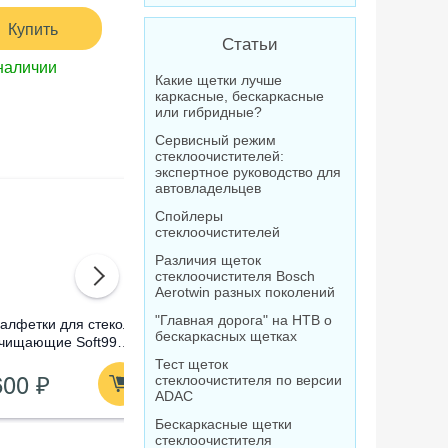
Купить
Статьи
наличии
Какие щетки лучше
каркасные, бескаркасные
или гибридные?
Сервисный режим
стеклоочистителей:
экспертное руководство для
автовладельцев
Спойлеры
стеклоочистителей
Различия щеток
стеклоочистителя Bosch
Aerotwin разных поколений
"Главная дорога" на НТВ о
алфетки для стекол
Омыватель стекол
Очистител
бескаркасных щетках
чищающие Soft99
концентрат Лавр
абразивны
lass Cleaning Wipes,
Orange Антимуха, 120
Compound
Тест щеток
600 ₽
210 ₽
1 520
0 шт
мл
стеклоочистителя по версии
ADAC
Бескаркасные щетки
стеклоочистителя