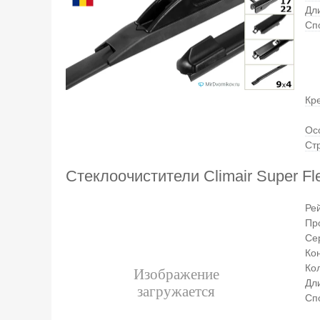
Дли
Сп
Кр
Ос
Ст
Стеклоочистители Climair Super Fl
Ре
Пр
Се
Ко
Ко
Дли
Сп