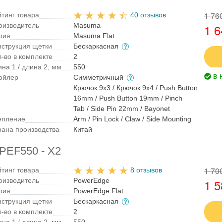
1 76
йтинг товара
40 отзывов
оизводитель
Masuma
1 6
рия
Masuma Flat
нструкция щетки
Бескаркасная
л-во в комплекте
2
на 1 / длина 2, мм
550
в 
ойлер
Симметричный
Крючок 9x3 / Крючок 9x4 / Push Button
16mm / Push Button 19mm / Pinch
Tab / Side Pin 22mm / Bayonet
епление
Arm / Pin Lock / Claw / Side Mounting
рана производства
Китай
 PEF550 - X2
1 70
йтинг товара
8 отзывов
оизводитель
PowerEdge
1 5
рия
PowerEdge Flat
нструкция щетки
Бескаркасная
л-во в комплекте
2
на 1 / длина 2, мм
550