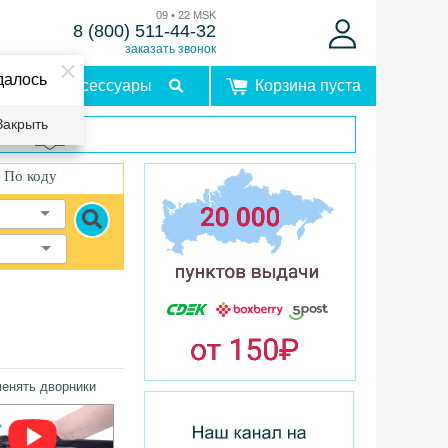
09 • 22 MSK
8 (800) 511-44-32
заказать звонок
далось
Аксессуары
Корзина пуста
Закрыть
врат
По коду
менять дворники