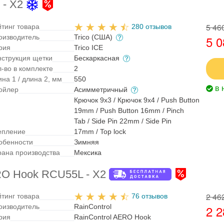
 - X2
5 46
йтинг товара
280 отзывов
оизводитель
Trico (США)
5 0
рия
Trico ICE
нструкция щетки
Бескаркасная
л-во в комплекте
2
на 1 / длина 2, мм
550
в 
ойлер
Асимметричный
Крючок 9x3 / Крючок 9x4 / Push Button
19mm / Push Button 16mm / Pinch
Tab / Side Pin 22mm / Side Pin
епление
17mm / Top lock
обенности
Зимняя
рана производства
Мексика
RO Hook RCU55L - X2
2 46
йтинг товара
76 отзывов
оизводитель
RainControl
2 2
рия
RainControl AERO Hook