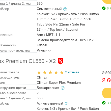
на 1 / длина 2, мм
550
в 
ойлер
Симметричный
Крючок 9x3 / Крючок 9x4 / Push Button
19mm / Push Button 16mm / Pinch
Tab / Side Pin 22mm / Side Pin
17mm / Top lock / Bayonet
епление
Arm / MBTL1.1
Замена производителем Trico Flex
обенности
FX550
рана производства
Румыния
ex Premium CL550 - X2
2 80
йтинг товара
2 отзыва
оизводитель
Climair
2 6
рия
Climair Super Flex Premium
нструкция щетки
Бескаркасная
л-во в комплекте
2
на 1 / длина 2, мм
550
в 
ойлер
Асимметричный
Крючок 9x3 / Крючок 9x4 / Push Button