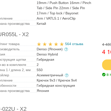
19mm / Push Button 16mm / Pinch
Tab / Side Pin 22mm / Side Pin
17mm / Top lock / Bayonet
епление
Arm / VATL5.1 / AeroClip
рана производства
Китай
UR055L - X2
4 48
йтинг товара
564 отзыва
оизводитель
Denso (Япония)
4 1
рия
Denso Hybrid
нструкция щетки
Гибридная
л-во в комплекте
2
на 1 / длина 2, мм
550
в 
ойлер
Асимметричный
епление
Крючок 9x3 / Крючок 9x4
обенности
Гибридная конструкция
рана производства
Япония
-022U - X2