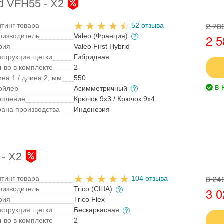
id VFH55 - X2
2 78
йтинг товара
52 отзыва
оизводитель
Valeo (Франция)
2 5
рия
Valeo First Hybrid
нструкция щетки
Гибридная
л-во в комплекте
2
на 1 / длина 2, мм
550
в 
ойлер
Асимметричный
епление
Крючок 9x3 / Крючок 9x4
рана производства
Индонезия
 - X2
3 24
йтинг товара
104 отзыва
оизводитель
Trico (США)
3 0
рия
Trico Flex
нструкция щетки
Бескаркасная
л-во в комплекте
2