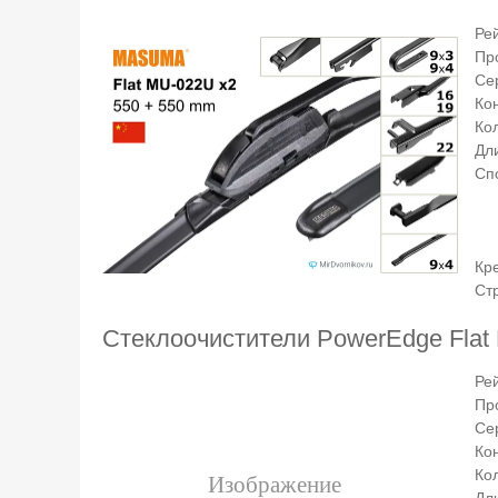
Ре
Пр
Се
Ко
Ко
Дли
Сп
Кр
Ст
Стеклоочистители PowerEdge Flat
Ре
Пр
Се
Ко
Ко
Дли