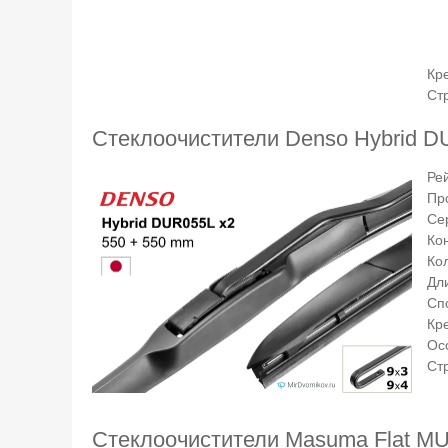
Кр
Ст
Стеклоочистители Denso Hybrid D
Ре
Пр
Се
Ко
Ко
Дли
Сп
Кр
Ос
Ст
Стеклоочистители Masuma Flat MU