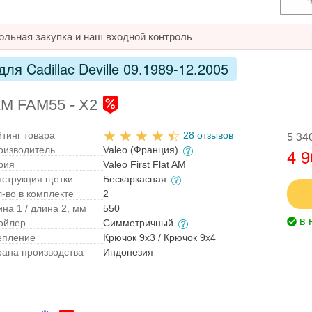
ольная закупка и наш входной контроль
я Cadillac Deville 09.1989-12.2005
 AM FAM55 - X2
5 34
йтинг товара
28 отзывов
оизводитель
Valeo (Франция)
4 9
рия
Valeo First Flat AM
нструкция щетки
Бескаркасная
л-во в комплекте
2
на 1 / длина 2, мм
550
в 
ойлер
Симметричный
епление
Крючок 9x3 / Крючок 9x4
рана производства
Индонезия