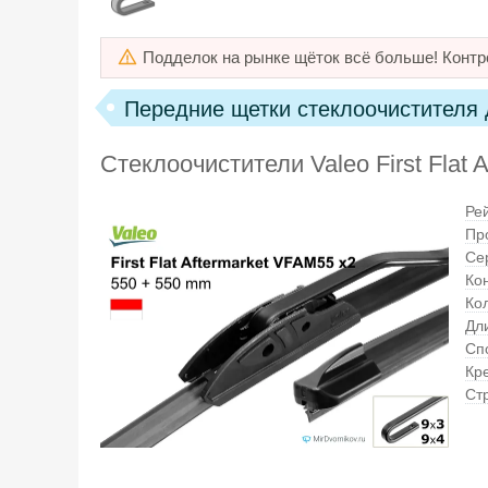
Подделок на рынке щёток всё больше! Контр
Передние щетки стеклоочистителя дл
Стеклоочистители Valeo First Flat
Ре
Пр
Се
Ко
Ко
Дли
Сп
Кр
Ст