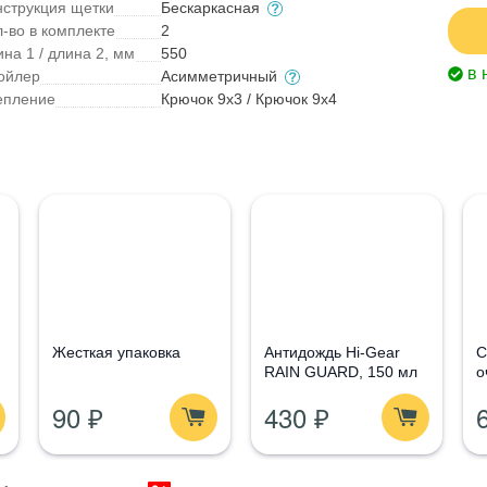
нструкция щетки
Бескаркасная
л-во в комплекте
2
на 1 / длина 2, мм
550
в 
ойлер
Асимметричный
епление
Крючок 9x3 / Крючок 9x4
Жесткая упаковка
Антидождь Hi-Gear
С
RAIN GUARD, 150 мл
о
G
90 ₽
430 ₽
1