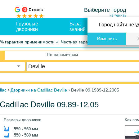
Выберите город
изменить
Грузовые
База
Оплата и
Город найти не у
дворники
знаний
доставка
Изменить
% гарантия применимости ✓ Честная гарантия ✓ Упрощенный воз
По параметрам
Deville
›
›
llac
Дворники на Cadillac Deville
Deville 09.1989-12.2005
dillac Deville 09.89-12.05
Размеры дворников
Как по
550 - 560 мм
550 - 560 мм