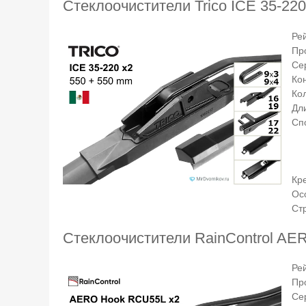
Стеклоочистители Trico ICE 35-220
Ре
Пр
Се
Ко
Ко
Дли
Сп
Кр
Ос
Ст
Стеклоочистители RainControl AE
Ре
Пр
Се