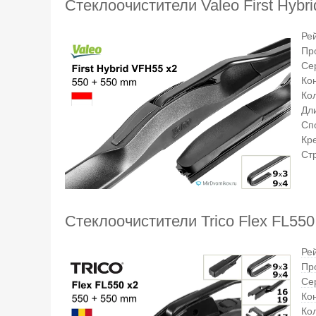
Стеклоочистители Valeo First Hybr
Ре
Пр
Се
Ко
Ко
Дли
Сп
Кр
Ст
Стеклоочистители Trico Flex FL550
Ре
Пр
Се
Ко
Ко