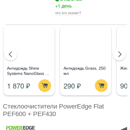
+1 день
что это значит?
Aнтидождь Shine
Антидождь Grass, 250
Жест
Systems NanoGlass Kit
мл
- Набор по уходу за
1 870 ₽
290 ₽
90
стеклом
Стеклоочистители PowerEdge Flat
PEF600 + PEF430