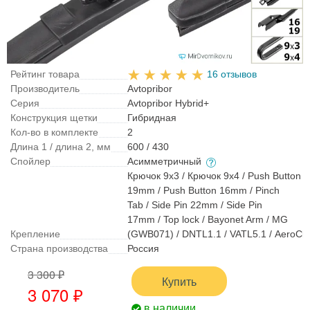
Рейтинг товара
16 отзывов
Производитель
Avtopribor
Серия
Avtopribor Hybrid+
Конструкция щетки
Гибридная
Кол-во в комплекте
2
Длина 1 / длина 2, мм
600 / 430
Спойлер
Асимметричный
Крючок 9x3 / Крючок 9x4 / Push Button
19mm / Push Button 16mm / Pinch
Tab / Side Pin 22mm / Side Pin
17mm / Top lock / Bayonet Arm / MG
Крепление
(GWB071) / DNTL1.1 / VATL5.1 / AeroCli
Страна производства
Россия
3 300 ₽
Купить
3 070 ₽
в наличии