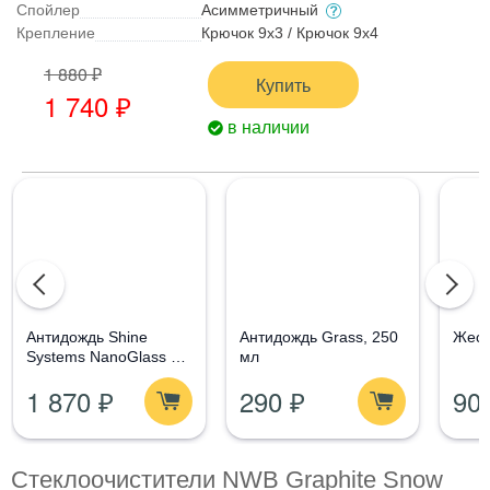
Спойлер
Асимметричный
Крепление
Крючок 9x3 / Крючок 9x4
1 880 ₽
Купить
1 740 ₽
в наличии
Aнтидождь Shine
Антидождь Grass, 250
Жест
Systems NanoGlass Kit
мл
- Набор по уходу за
1 870 ₽
290 ₽
90
стеклом
Стеклоочистители NWB Graphite Snow