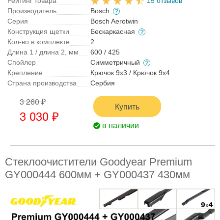
Рейтинг товара
15 отзывов
Производитель
Bosch
Серия
Bosch Aerotwin
Конструкция щетки
Бескаркасная
Кол-во в комплекте
2
Длина 1 / длина 2, мм
600 / 425
Спойлер
Симметричный
Крепление
Крючок 9x3 / Крючок 9x4
Страна производства
Сербия
3 260 ₽
Купить
3 030 ₽
в наличии
Стеклоочистители Goodyear Premium
GY000444 600мм + GY000437 430мм