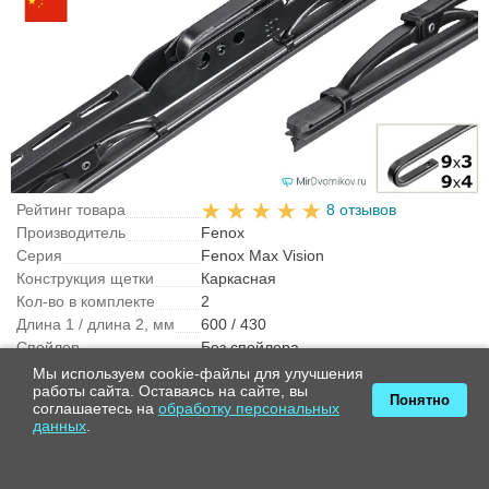
Рейтинг товара
8 отзывов
Производитель
Fenox
Серия
Fenox Max Vision
Конструкция щетки
Каркасная
Кол-во в комплекте
2
Длина 1 / длина 2, мм
600 / 430
Спойлер
Без спойлера
Крепление
Крючок 9x3 / Крючок 9x4
Мы используем cookie-файлы для улучшения
работы сайта. Оставаясь на сайте, вы
Страна производства
Китай
Понятно
соглашаетесь на
обработку персональных
данных
.
1 470 ₽
Купить
1 370 ₽
в наличии