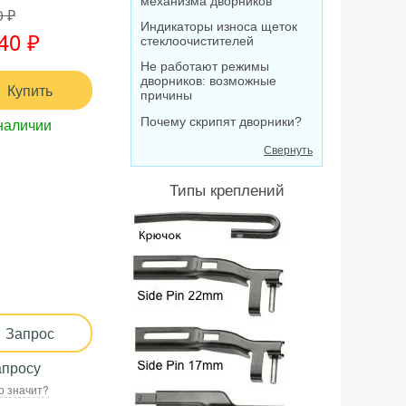
механизма дворников
0 ₽
Индикаторы износа щеток
40 ₽
стеклоочистителей
Не работают режимы
дворников: возможные
Купить
причины
Почему скрипят дворники?
наличии
Свернуть
Типы креплений
Запрос
апросу
о значит?