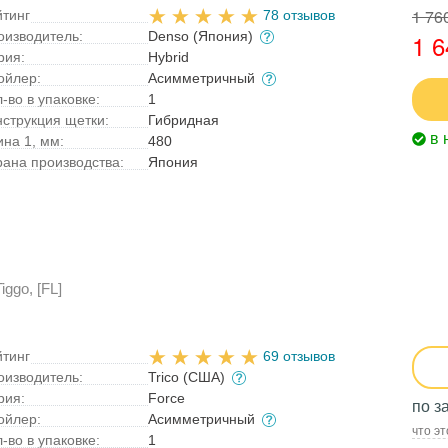
1 76
йтинг
78 отзывов
оизводитель:
Denso (Япония)
1 6
рия:
Hybrid
ойлер:
Асимметричный
-во в упаковке:
1
нструкция щетки:
Гибридная
в 
ина 1, мм:
480
рана производства:
Япония
ggo, [FL]
йтинг
69 отзывов
оизводитель:
Trico (США)
рия:
Force
по з
ойлер:
Асимметричный
что эт
-во в упаковке:
1