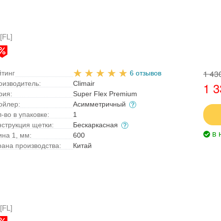
[FL]
1 43
йтинг
6 отзывов
оизводитель:
Climair
1 3
рия:
Super Flex Premium
ойлер:
Асимметричный
-во в упаковке:
1
нструкция щетки:
Бескаркасная
в 
ина 1, мм:
600
рана производства:
Китай
[FL]