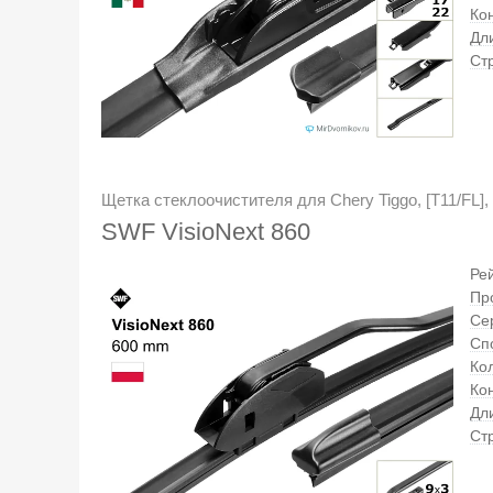
Ко
Дл
Ст
Щетка стеклоочистителя для Chery Tiggo, [T11/FL], 
SWF VisioNext 860
Ре
Пр
Се
Сп
Кол
Ко
Дл
Ст