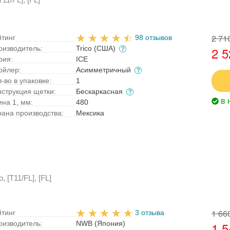
2 71
йтинг
98 отзывов
оизводитель:
Trico (США)
2 5
рия:
ICE
ойлер:
Асимметричный
-во в упаковке:
1
нструкция щетки:
Бескаркасная
в 
ина 1, мм:
480
рана производства:
Мексика
 [T11/FL], [FL]
1 66
йтинг
3 отзыва
оизводитель:
NWB (Япония)
1 5