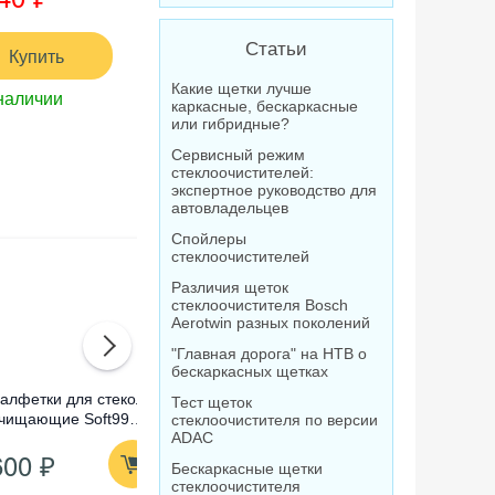
Статьи
Купить
Какие щетки лучше
наличии
каркасные, бескаркасные
или гибридные?
Сервисный режим
стеклоочистителей:
экспертное руководство для
автовладельцев
Спойлеры
стеклоочистителей
Различия щеток
стеклоочистителя Bosch
Aerotwin разных поколений
"Главная дорога" на НТВ о
бескаркасных щетках
алфетки для стекол
Омыватель стекол
Очистител
Тест щеток
чищающие Soft99
концентрат Лавр
абразивны
стеклоочистителя по версии
ADAC
lass Cleaning Wipes,
Orange Антимуха, 120
Compound
600 ₽
210 ₽
1 520
0 шт
мл
Бескаркасные щетки
стеклоочистителя