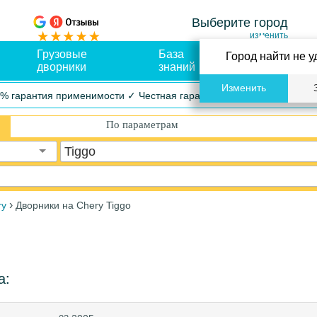
Выберите город
изменить
Грузовые
База
Оплата и
Город найти не у
дворники
знаний
доставка
Изменить
% гарантия применимости ✓ Честная гарантия ✓ Упрощенный воз
По параметрам
Tiggo
›
ry
Дворники на Chery Tiggo
а: