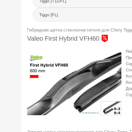
Tiggo [T11/FL]
Tiggo [FL]
Гибридная щетка стеклоочистителя для Chery Tiggo,
Valeo First Hybrid VFH60
Ре
Пр
Се
Сп
Кол
Ко
Дл
Ст
Зимняя щетка стеклоочистителя для Chery Tiggo, [T1