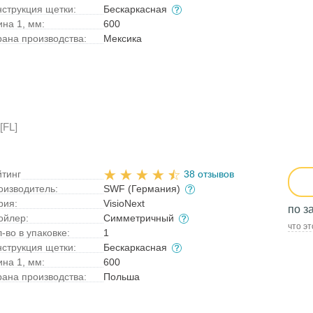
нструкция щетки:
Бескаркасная
ина 1, мм:
600
рана производства:
Мексика
[FL]
йтинг
38 отзывов
оизводитель:
SWF (Германия)
рия:
VisioNext
по з
ойлер:
Симметричный
что эт
-во в упаковке:
1
нструкция щетки:
Бескаркасная
ина 1, мм:
600
рана производства:
Польша