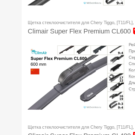
Щетка стеклоочистителя для Chery Tiggo, [T11/FL], 
Climair Super Flex Premium CL600
Ре
Пр
Се
Сп
Кол
Ко
Дл
Ст
Щетка стеклоочистителя для Chery Tiggo, [T11/FL], 