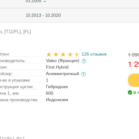
.2005 →
03
2013 -
.2020
10.
10
 [T11/FL], [FL]
1 39
йтинг
126 отзывов
оизводитель:
Valeo (Франция)
1 2
рия:
First Hybrid
ойлер:
Асимметричный
-во в упаковке:
1
нструкция щетки:
Гибридная
в 
ина 1, мм:
600
рана производства:
Индонезия
1/FL], [FL]