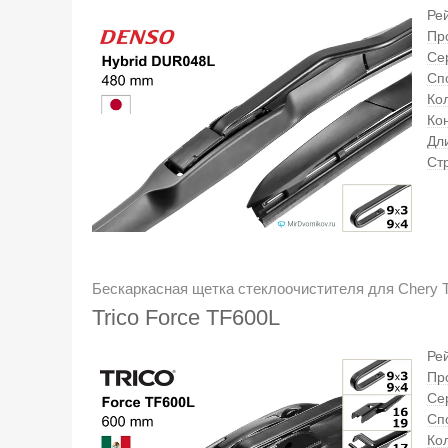
Ре
Пр
Се
Сп
Кол
Ко
Дл
Ст
Бескаркасная щетка стеклоочистителя для Chery Ti
Trico Force TF600L
Ре
Пр
Се
Сп
Кол