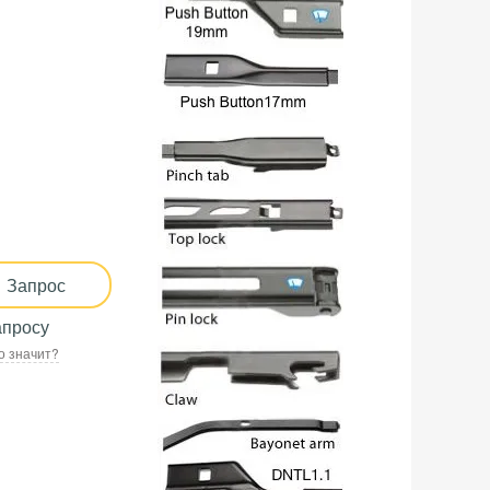
Запрос
апросу
о значит?