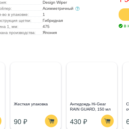
рия:
Design Wiper
ойлер:
Асимметричный
-во в упаковке:
1
нструкция щетки:
Гибридная
в 
ина 1, мм:
475
рана производства:
Япония
Жесткая упаковка
Антидождь Hi-Gear
С
RAIN GUARD, 150 мл
о
G
90 ₽
430 ₽
1