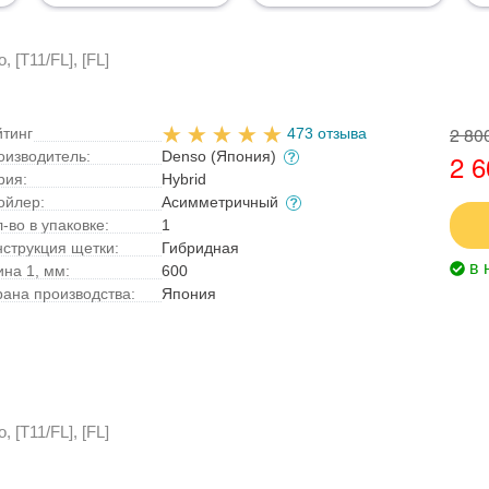
 [T11/FL], [FL]
2 80
йтинг
473 отзыва
оизводитель:
Denso (Япония)
2 6
рия:
Hybrid
ойлер:
Асимметричный
-во в упаковке:
1
нструкция щетки:
Гибридная
в 
ина 1, мм:
600
рана производства:
Япония
 [T11/FL], [FL]