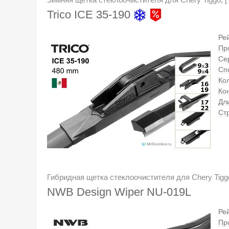
Trico ICE 35-190
Ре
Пр
Се
Сп
Кол
Ко
Дл
Ст
Гибридная щетка стеклоочистителя для Chery Tiggo,
NWB Design Wiper NU-019L
Ре
Пр