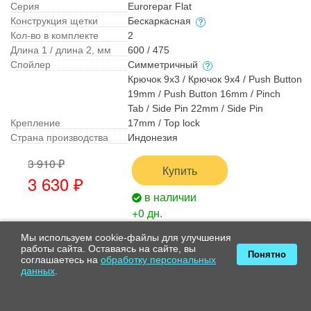
Серия
Eurorepar Flat
Конструкция щетки
Бескаркасная
Кол-во в комплекте
2
Длина 1 / длина 2, мм
600 / 475
Спойлер
Симметричный
Крючок 9x3 / Крючок 9x4 / Push Button
19mm / Push Button 16mm / Pinch
Tab / Side Pin 22mm / Side Pin
Крепление
17mm / Top lock
Страна производства
Индонезия
3 910 ₽
Купить
3 630 ₽
в наличии
+0 дн.
что это значит?
Мы используем cookie-файлы для улучшения
работы сайта. Оставаясь на сайте, вы
Понятно
соглашаетесь на
обработку персональных
данных
.
Стеклоочистители Fenox Evolution
WB60210 + WB48210