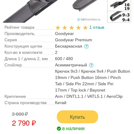
Рейтинг товара
1 отзыв
Производитель
Goodyear
Серия
Goodyear Premium
Конструкция щетки
Бескаркасная
Кол-во в комплекте
2
Длина 1 / длина 2, мм
600 / 480
Спойлер
Асимметричный
Крючок 9x3 / Крючок 9x4 / Push Button
19mm / Push Button 16mm / Pinch
Tab / Side Pin 22mm / Side Pin
17mm / Top lock / Bayonet
Крепление
Arm / DNTL1.1 / VATL5.1 / AeroClip
Страна производства
Китай
3 000 ₽
Купить
2 790 ₽
в наличии