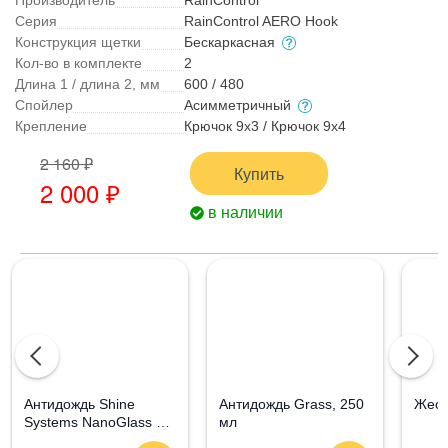
Серия
RainControl AERO Hook
Конструкция щетки
Бескаркасная
Кол-во в комплекте
2
Длина 1 / длина 2, мм
600 / 480
Спойлер
Асимметричный
Крепление
Крючок 9x3 / Крючок 9x4
2 160 ₽
Купить
2 000 ₽
в наличии
Aнтидождь Shine
Антидождь Grass, 250
Жест
Systems NanoGlass Kit
мл
- Набор по уходу за