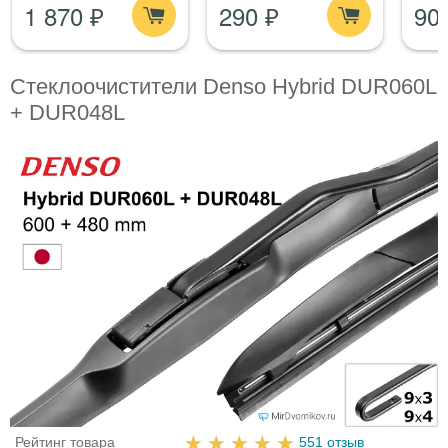
1 870 ₽
290 ₽
90
стеклом
Стеклоочистители Denso Hybrid DUR060L
+ DUR048L
Рейтинг товара
551 отзыв