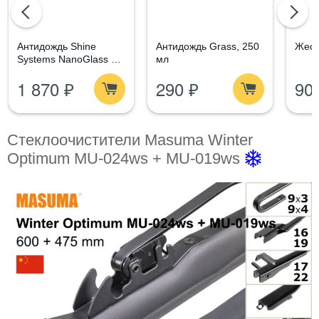
Aнтидождь Shine
Антидождь Grass, 250
Жест
Systems NanoGlass Kit
мл
- Набор по уходу за
1 870 ₽
290 ₽
90
стеклом
Стеклоочистители Masuma Winter
Optimum MU-024ws + MU-019ws