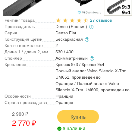
Рейтинг товара
27 отзывов
Производитель
Denso (Япония)
Серия
Denso Flat
Конструкция щетки
Бескаркасная
Кол-во в комплекте
2
Длина 1 / длина 2, мм
530 / 400
Спойлер
Асимметричный
Крепление
Крючок 9x3 / Крючок 9x4
Полный аналог Valeo Silencio X-Trm
UM651, произведен во
Франции / Полный аналог Valeo
Silencio X-Trm UM600, произведен во
Особенности
Франции
Страна производства
Франция
2 980 ₽
Купить
2 770 ₽
в наличии