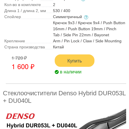
Кол-во в комплекте
2
Длина 1 / длина 2, мм
530 / 400
Спойлер
Симметричный
Крючок 9x3 / Крючок 9x4 / Push Button
16mm / Push Button 19mm / Pinch
Tab / Side Pin 22mm / Bayonet
Крепление
Arm / Pin Lock / Claw / Side Mounting
Страна производства
Китай
1 720 ₽
Купить
1 600 ₽
в наличии
Стеклоочистители Denso Hybrid DUR053L
+ DU040L