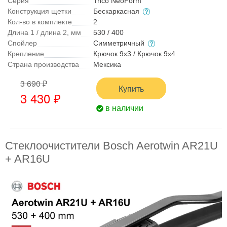
Серия
Trico NeoForm
Конструкция щетки
Бескаркасная
Кол-во в комплекте
2
Длина 1 / длина 2, мм
530 / 400
Спойлер
Симметричный
Крепление
Крючок 9x3 / Крючок 9x4
Страна производства
Мексика
3 690 ₽
Купить
3 430 ₽
в наличии
Стеклоочистители Bosch Aerotwin AR21U
+ AR16U