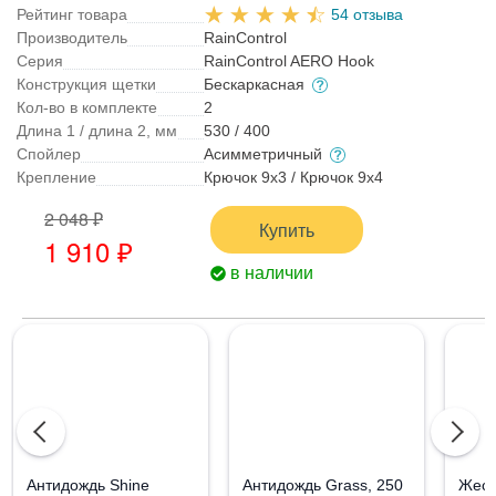
Рейтинг товара
54 отзыва
Производитель
RainControl
Серия
RainControl AERO Hook
Конструкция щетки
Бескаркасная
Кол-во в комплекте
2
Длина 1 / длина 2, мм
530 / 400
Спойлер
Асимметричный
Крепление
Крючок 9x3 / Крючок 9x4
2 048 ₽
Купить
1 910 ₽
в наличии
Aнтидождь Shine
Антидождь Grass, 250
Жест