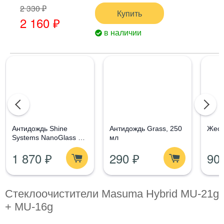
2 330 ₽
Купить
2 160 ₽
в наличии
Aнтидождь Shine
Антидождь Grass, 250
Жест
Systems NanoGlass Kit
мл
- Набор по уходу за
1 870 ₽
290 ₽
90
стеклом
Стеклоочистители Masuma Hybrid MU-21g
+ MU-16g