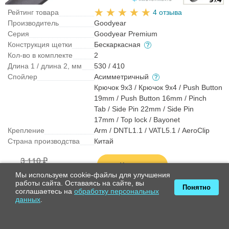
Рейтинг товара
4 отзыва
Производитель
Goodyear
Серия
Goodyear Premium
Конструкция щетки
Бескаркасная
Кол-во в комплекте
2
Длина 1 / длина 2, мм
530 / 410
Спойлер
Асимметричный
Крючок 9x3 / Крючок 9x4 / Push Button
19mm / Push Button 16mm / Pinch
Tab / Side Pin 22mm / Side Pin
17mm / Top lock / Bayonet
Крепление
Arm / DNTL1.1 / VATL5.1 / AeroClip
Страна производства
Китай
3 110 ₽
Купить
2 890 ₽
Мы используем cookie-файлы для улучшения
в наличии
работы сайта. Оставаясь на сайте, вы
Понятно
соглашаетесь на
обработку персональных
данных
.
Стеклоочистители NWB Aero Snow