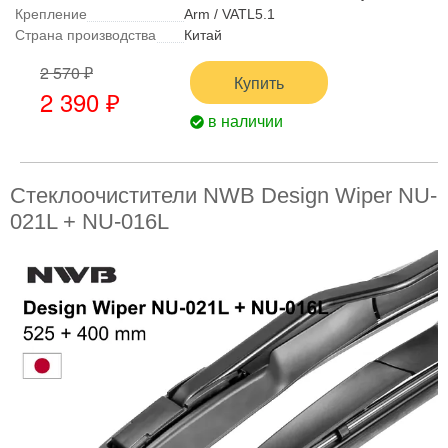
Крепление
Arm / VATL5.1
Страна производства
Китай
2 570 ₽
Купить
2 390 ₽
в наличии
Стеклоочистители NWB Design Wiper NU-
021L + NU-016L