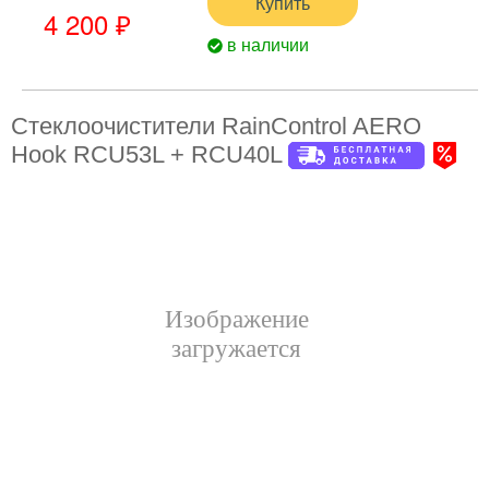
Купить
4 200 ₽
в наличии
Стеклоочистители RainControl AERO
Hook RCU53L + RCU40L