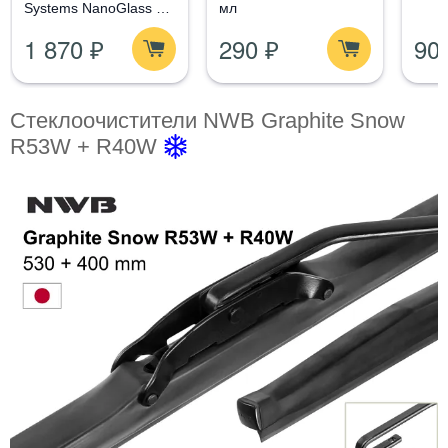
Systems NanoGlass Kit
мл
- Набор по уходу за
1 870 ₽
290 ₽
90
стеклом
Стеклоочистители NWB Graphite Snow
R53W + R40W