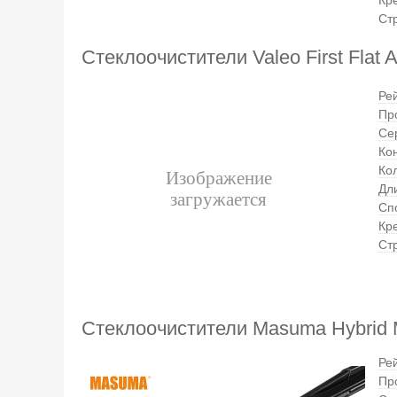
Ст
Стеклоочистители Valeo First Fla
Ре
Пр
Се
Ко
Ко
Дли
Сп
Кр
Ст
Стеклоочистители Masuma Hybrid
Ре
Пр