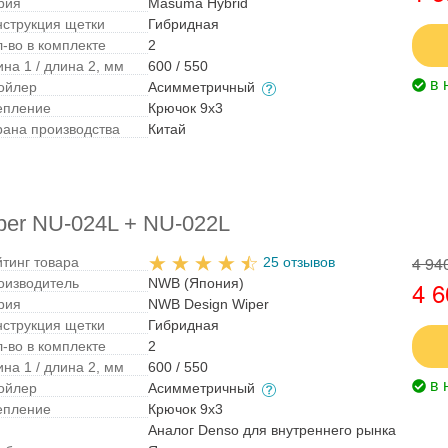
рия
Masuma Hybrid
нструкция щетки
Гибридная
л-во в комплекте
2
на 1 / длина 2, мм
600 / 550
в 
ойлер
Асимметричный
епление
Крючок 9x3
рана производства
Китай
per NU-024L + NU-022L
4 94
йтинг товара
25 отзывов
оизводитель
NWB (Япония)
4 6
рия
NWB Design Wiper
нструкция щетки
Гибридная
л-во в комплекте
2
на 1 / длина 2, мм
600 / 550
в 
ойлер
Асимметричный
епление
Крючок 9x3
Аналог Denso для внутреннего рынка