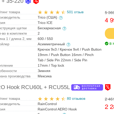
 + 35-220
5 36
йтинг товара
501 отзыв
оизводитель
Trico (США)
4 9
рия
Trico ICE
нструкция щетки
Бескаркасная
л-во в комплекте
2
на 1 / длина 2, мм
600 / 550
в 
ойлер
Асимметричный
Крючок 9x3 / Крючок 9x4 / Push Button
19mm / Push Button 16mm / Pinch
Tab / Side Pin 22mm / Side Pin
епление
17mm / Top lock
обенности
Зимняя
рана производства
Мексика
ERO Hook RCU60L + RCU55L
2 46
йтинг товара
80 отзывов
оизводитель
RainControl
2 2
рия
RainControl AERO Hook