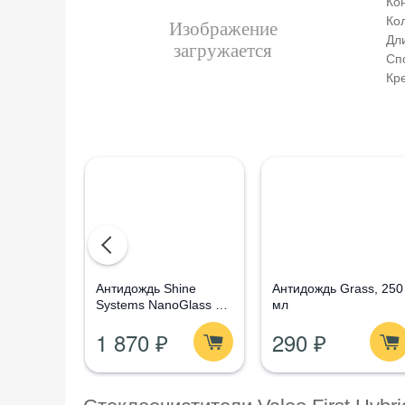
Ко
Ко
Дли
Сп
Кр
Aнтидождь Shine
Антидождь Grass, 250
Systems NanoGlass Kit
мл
- Набор по уходу за
1 870 ₽
290 ₽
стеклом