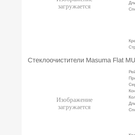
Дли
Сп
Кр
Ст
Стеклоочистители Masuma Flat M
Ре
Пр
Се
Ко
Ко
Дли
Сп
Кр