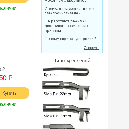
механизма дворников
наличии
Индикаторы износа щеток
стеклоочистителей
Не работают режимы
дворников: возможные
причины
Почему скрипят дворники?
Свернуть
Типы креплений
0 ₽
50 ₽
Купить
наличии