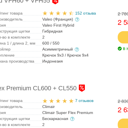
rid VFH60 + VFH55
2 78
йтинг товара
152 отзыва
оизводитель
Valeo (Франция)
2 5
рия
Valeo First Hybrid
нструкция щетки
Гибридная
л-во в комплекте
2
на 1 / длина 2, мм
600 / 550
в 
ойлер
Асимметричный
епление
Крючок 9x3 / Крючок 9x4
рана производства
Индонезия
lex Premium CL600 + CL550
2 83
йтинг товара
7 отзывов
оизводитель
Climair
2 6
рия
Climair Super Flex Premium
нструкция щетки
Бескаркасная
л-во в комплекте
2