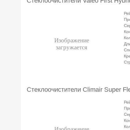
Стеклоочистители Valeo First Hyb
Ре
Пр
Се
Ко
Ко
Дли
Сп
Кр
Ст
Стеклоочистители Climair Super F
Ре
Пр
Се
Ко
Ко