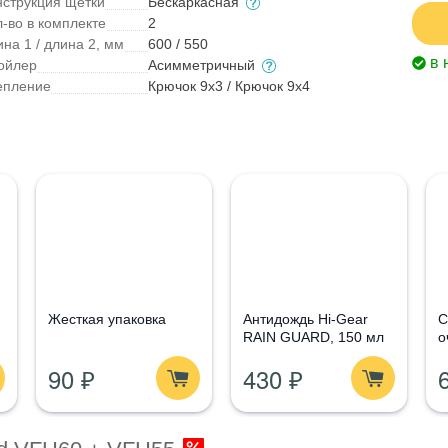
нструкция щетки
Бескаркасная
л-во в комплекте
2
на 1 / длина 2, мм
600 / 550
в 
ойлер
Асимметричный
епление
Крючок 9x3 / Крючок 9x4
Жесткая упаковка
Антидождь Hi-Gear
С
RAIN GUARD, 150 мл
о
G
90 ₽
430 ₽
1