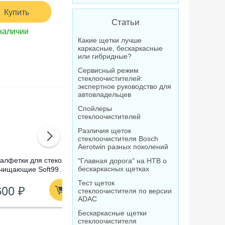
Купить
Статьи
наличии
Какие щетки лучше
каркасные, бескаркасные
или гибридные?
Сервисный режим
стеклоочистителей:
экспертное руководство для
автовладельцев
Спойлеры
стеклоочистителей
Различия щеток
стеклоочистителя Bosch
Aerotwin разных поколений
алфетки для стекол
Омыватель стекол
Очистител
"Главная дорога" на НТВ о
бескаркасных щетках
чищающие Soft99
концентрат Лавр
абразивны
lass Cleaning Wipes,
Orange Антимуха, 120
Compound
Тест щеток
600 ₽
210 ₽
1 520
0 шт
мл
стеклоочистителя по версии
ADAC
Бескаркасные щетки
стеклоочистителя