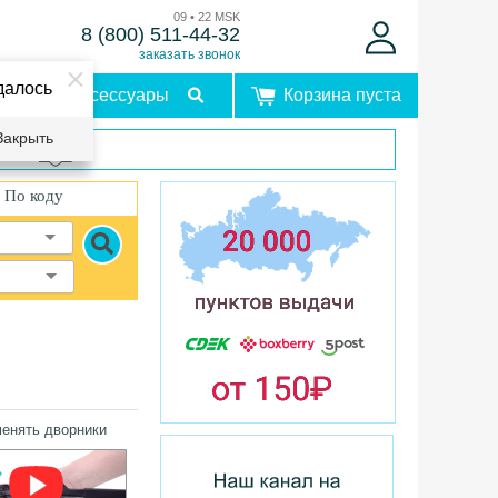
09 • 22 MSK
8 (800) 511-44-32
заказать звонок
далось
Аксессуары
Корзина пуста
Закрыть
врат
По коду
менять дворники