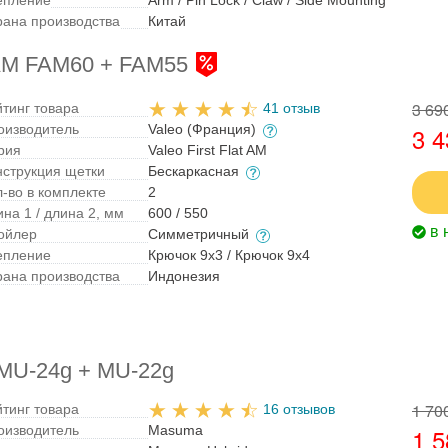
рана производства
Китай
t AM FAM60 + FAM55
3 69
йтинг товара
41 отзыв
оизводитель
Valeo (Франция)
3 4
рия
Valeo First Flat AM
нструкция щетки
Бескаркасная
л-во в комплекте
2
на 1 / длина 2, мм
600 / 550
в 
ойлер
Симметричный
епление
Крючок 9x3 / Крючок 9x4
рана производства
Индонезия
 MU-24g + MU-22g
1 70
йтинг товара
16 отзывов
оизводитель
Masuma
1 5