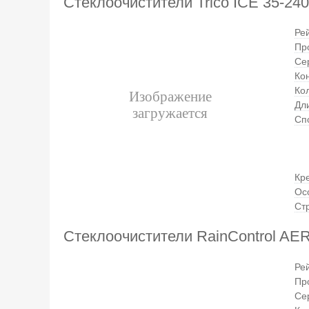
Стеклоочистители Trico ICE 35-240
Ре
Пр
Се
Ко
Ко
Дли
Сп
Кр
Ос
Ст
Стеклоочистители RainControl A
Ре
Пр
Се