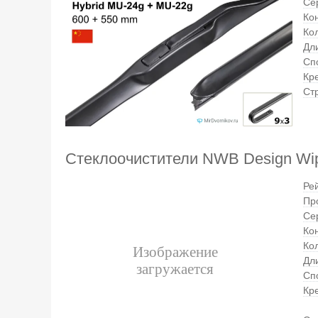
Се
Ко
Ко
Дли
Сп
Кр
Ст
Стеклоочистители NWB Design Wi
Ре
Пр
Се
Ко
Ко
Дли
Сп
Кр