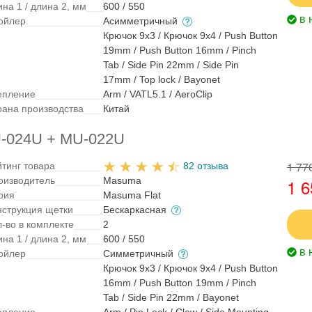
на 1 / длина 2, мм
600 / 550
в 
ойлер
Асимметричный
Крючок 9x3 / Крючок 9x4 / Push Button
19mm / Push Button 16mm / Pinch
Tab / Side Pin 22mm / Side Pin
17mm / Top lock / Bayonet
епление
Arm / VATL5.1 / AeroClip
рана производства
Китай
U-024U + MU-022U
1 77
йтинг товара
82 отзыва
оизводитель
Masuma
1 6
рия
Masuma Flat
нструкция щетки
Бескаркасная
л-во в комплекте
2
на 1 / длина 2, мм
600 / 550
в 
ойлер
Симметричный
Крючок 9x3 / Крючок 9x4 / Push Button
16mm / Push Button 19mm / Pinch
Tab / Side Pin 22mm / Bayonet
епление
Arm / Pin Lock / Claw / Side Mounting