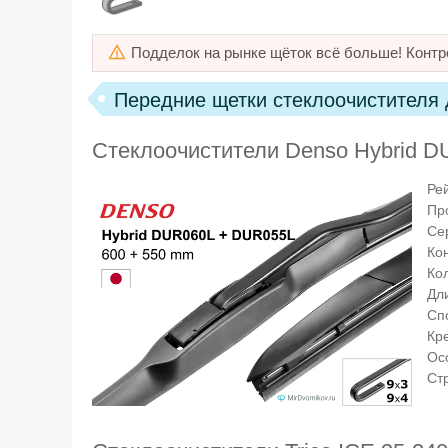
Подделок на рынке щёток всё больше! Контр
Передние щетки стеклоочистителя д
Стеклоочистители Denso Hybrid 
Ре
Пр
Се
Ко
Ко
Дли
Сп
Кр
Ос
Ст