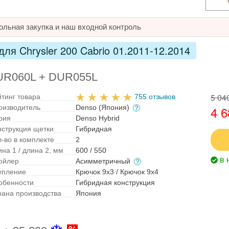
ольная закупка и наш входной контроль
ля Chrysler 200 Cabrio 01.2011-12.2014
DUR060L + DUR055L
5 04
йтинг товара
755 отзывов
оизводитель
Denso (Япония)
4 6
рия
Denso Hybrid
нструкция щетки
Гибридная
л-во в комплекте
2
на 1 / длина 2, мм
600 / 550
в 
ойлер
Асимметричный
епление
Крючок 9x3 / Крючок 9x4
обенности
Гибридная конструкция
рана производства
Япония