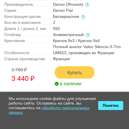
Производитель
Denso (Япония)
Серия
Denso Flat
Конструкция щетки
Бескаркасная
Кол-во в комплекте
2
Длина 1 / длина 2, мм
550
Спойлер
Асимметричный
Крепление
Крючок 9x3 / Крючок 9x4
Полный аналог Valeo Silencio X-Trm
Особенности
UM653, произведен во Франции
Страна производства
Франция
3 700 ₽
Купить
3 440 ₽
в наличии
Мы используем cookie-файлы для улучшения
работы сайта. Оставаясь на сайте, вы
Стеклоочистители SWF VisioNext 855 -
Понятно
соглашаетесь на
обработку персональных
X2
данных
.