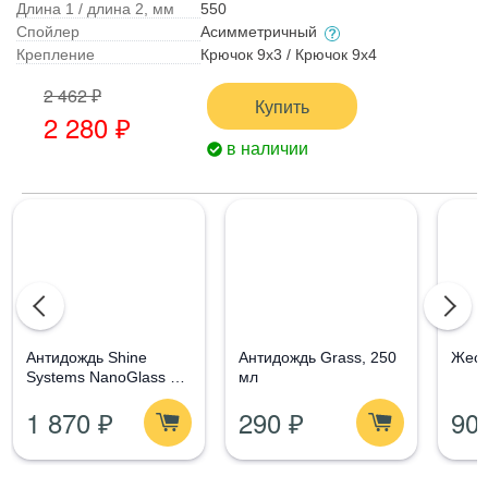
Длина 1 / длина 2, мм
550
Спойлер
Асимметричный
Крепление
Крючок 9x3 / Крючок 9x4
2 462 ₽
Купить
2 280 ₽
в наличии
Aнтидождь Shine
Антидождь Grass, 250
Жест
Systems NanoGlass Kit
мл
- Набор по уходу за
1 870 ₽
290 ₽
90
стеклом