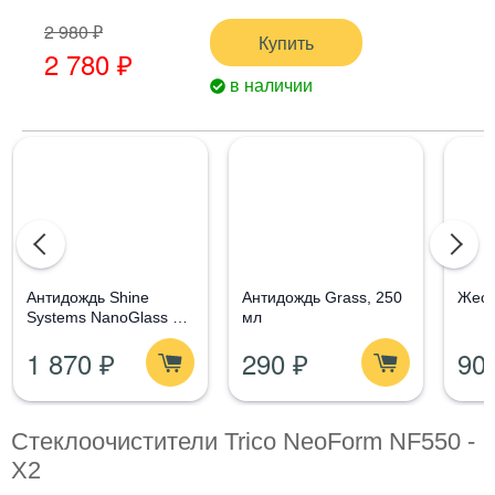
2 980 ₽
Купить
2 780 ₽
в наличии
Aнтидождь Shine
Антидождь Grass, 250
Жест
Systems NanoGlass Kit
мл
- Набор по уходу за
1 870 ₽
290 ₽
90
стеклом
Стеклоочистители Trico NeoForm NF550 -
X2