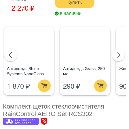
Купить
2 270 ₽
в наличии
Aнтидождь Shine
Антидождь Grass, 250
Жест
Systems NanoGlass Kit
мл
- Набор по уходу за
1 870 ₽
290 ₽
90
стеклом
Комплект щеток стеклоочистителя
RainControl AERO Set RCS302