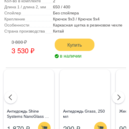
Кол-во в комплекте
2
Длина 1 / длина 2, мм
650 / 400
Спойлер
Без спойлера
Крепление
Крючок 9x3 / Крючок 9x4
Особенности
Каркасная щетка в резиновом чехле
Страна производства
Китай
3 800 ₽
Купить
3 530 ₽
в наличии
Aнтидождь Shine
Антидождь Grass, 250
Жест
Systems NanoGlass Kit
мл
- Набор по уходу за
1 870 ₽
290 ₽
90
стеклом