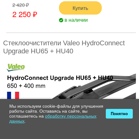
2 420 ₽
Купить
2 250 ₽
в наличии
Стеклоочистители Valeo HydroConnect
Upgrade HU65 + HU40
Мы используем cookie-файлы для улучшения
работы сайта. Оставаясь на сайте, вы
Понятно
соглашаетесь на
обработку персональных
данных
.