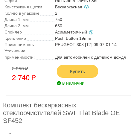
Серия
RainControl AERO Set
Конструкция щетки
Бескаркасная
Кол-во в упаковке
2
Длина 1, мм
750
Длина 2, мм
650
Спойлер
Асимметричный
Крепление
Push Button 19mm
Применимость
PEUGEOT 308 [T7] 09.07-01.14
Уточнение
применимости:
Для автомобилей с датчиком дождя
2 950 ₽
Купить
2 740 ₽
в наличии
Комплект бескаркасных
стеклоочистителей SWF Flat Blade OE
SF452