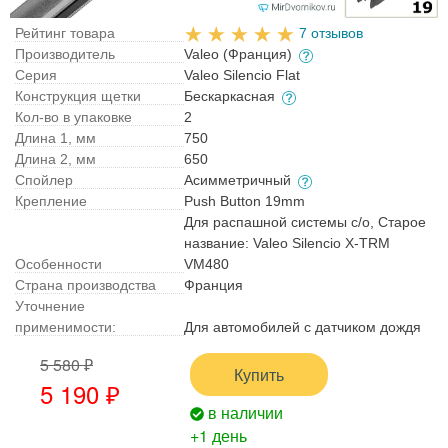
Рейтинг товара
7 отзывов
Производитель
Valeo (Франция)
Серия
Valeo Silencio Flat
Конструкция щетки
Бескаркасная
Кол-во в упаковке
2
Длина 1, мм
750
Длина 2, мм
650
Спойлер
Асимметричный
Крепление
Push Button 19mm
Для распашной системы с/о, Старое
название: Valeo Silencio X-TRM
Особенности
VM480
Страна производства
Франция
Уточнение
применимости:
Для автомобилей с датчиком дождя
5 580 ₽
Купить
5 190 ₽
в наличии
+1 день