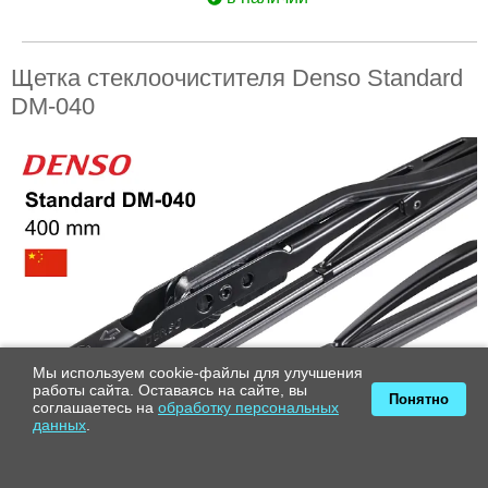
Щетка стеклоочистителя Denso Standard
DM-040
Мы используем cookie-файлы для улучшения
работы сайта. Оставаясь на сайте, вы
Понятно
соглашаетесь на
обработку персональных
данных
.
Рейтинг товара
20 отзывов
Производитель
Denso (Япония)