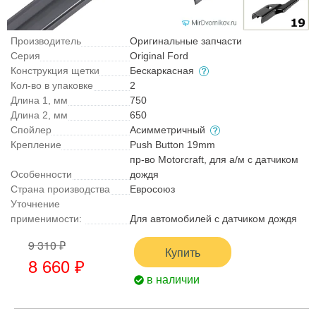
Производитель
Оригинальные запчасти
Серия
Original Ford
Конструкция щетки
Бескаркасная
Кол-во в упаковке
2
Длина 1, мм
750
Длина 2, мм
650
Спойлер
Асимметричный
Крепление
Push Button 19mm
пр-во Motorcraft, для а/м с датчиком
Особенности
дождя
Страна производства
Евросоюз
Уточнение
применимости:
Для автомобилей с датчиком дождя
9 310 ₽
Купить
8 660 ₽
в наличии