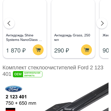
Aнтидождь Shine
Антидождь Grass, 250
Жест
Systems NanoGlass Kit
мл
- Набор по уходу за
1 870 ₽
290 ₽
90
стеклом
Комплект стеклоочистителей Ford 2 123
401