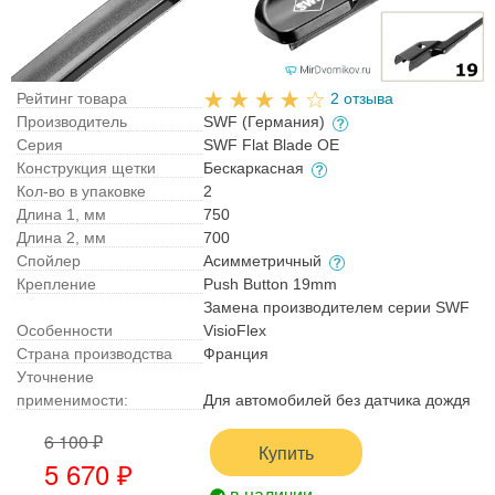
Рейтинг товара
2 отзыва
Производитель
SWF (Германия)
Серия
SWF Flat Blade OE
Конструкция щетки
Бескаркасная
Кол-во в упаковке
2
Длина 1, мм
750
Длина 2, мм
700
Спойлер
Асимметричный
Крепление
Push Button 19mm
Замена производителем серии SWF
Особенности
VisioFlex
Страна производства
Франция
Уточнение
применимости:
Для автомобилей без датчика дождя
6 100 ₽
Купить
5 670 ₽
в наличии