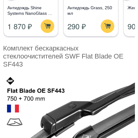
Aнтидождь Shine
Антидождь Grass, 250
Жест
Systems NanoGlass Kit
мл
- Набор по уходу за
1 870 ₽
290 ₽
90
стеклом
Комплект бескаркасных
стеклоочистителей SWF Flat Blade OE
SF443