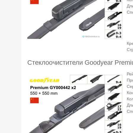
Дли
Сп
Кр
Ст
Стеклоочистители Goodyear Prem
Ре
Пр
Се
Ко
Ко
Дли
Сп