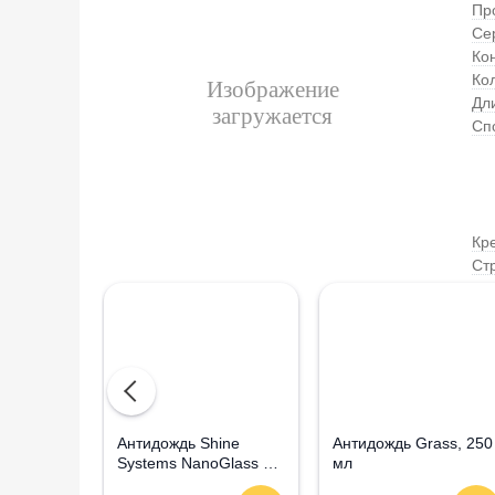
Пр
Се
Ко
Ко
Дли
Сп
Кр
Ст
Aнтидождь Shine
Антидождь Grass, 250
Systems NanoGlass Kit
мл
- Набор по уходу за