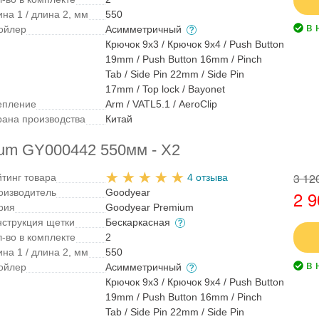
на 1 / длина 2, мм
550
в 
ойлер
Асимметричный
Крючок 9x3 / Крючок 9x4 / Push Button
19mm / Push Button 16mm / Pinch
Tab / Side Pin 22mm / Side Pin
17mm / Top lock / Bayonet
епление
Arm / VATL5.1 / AeroClip
рана производства
Китай
ium GY000442 550мм - X2
3 12
йтинг товара
4 отзыва
оизводитель
Goodyear
2 9
рия
Goodyear Premium
нструкция щетки
Бескаркасная
л-во в комплекте
2
на 1 / длина 2, мм
550
в 
ойлер
Асимметричный
Крючок 9x3 / Крючок 9x4 / Push Button
19mm / Push Button 16mm / Pinch
Tab / Side Pin 22mm / Side Pin