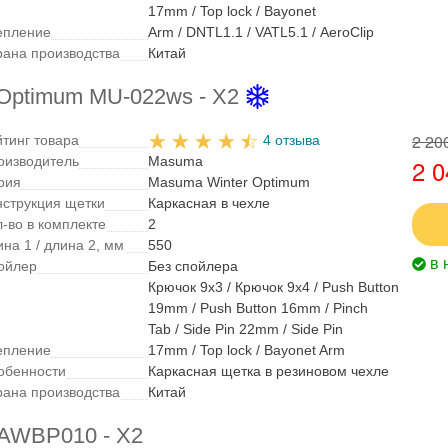
17mm / Top lock / Bayonet
епление
Arm / DNTL1.1 / VATL5.1 / AeroClip
рана производства
Китай
Optimum MU-022ws - X2
2 20
йтинг товара
4 отзыва
оизводитель
Masuma
2 0
рия
Masuma Winter Optimum
нструкция щетки
Каркасная в чехле
л-во в комплекте
2
на 1 / длина 2, мм
550
в 
ойлер
Без спойлера
Крючок 9x3 / Крючок 9x4 / Push Button
19mm / Push Button 16mm / Pinch
Tab / Side Pin 22mm / Side Pin
епление
17mm / Top lock / Bayonet Arm
обенности
Каркасная щетка в резиновом чехле
рана производства
Китай
 AWBP010 - X2