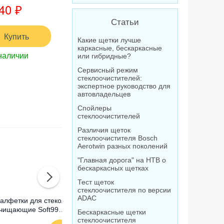
40 ₽
Статьи
Купить
Какие щетки лучше
каркасные, бескаркасные
наличии
или гибридные?
Сервисный режим
стеклоочистителей:
экспертное руководство для
автовладельцев
Спойлеры
стеклоочистителей
Различия щеток
стеклоочистителя Bosch
Aerotwin разных поколений
"Главная дорога" на НТВ о
бескаркасных щетках
Тест щеток
стеклоочистителя по версии
ADAC
алфетки для стекол
Омыватель стекол
Очистител
чищающие Soft99
концентрат Лавр
абразивны
Бескаркасные щетки
lass Cleaning Wipes,
Orange Антимуха, 120
Compound
стеклоочистителя