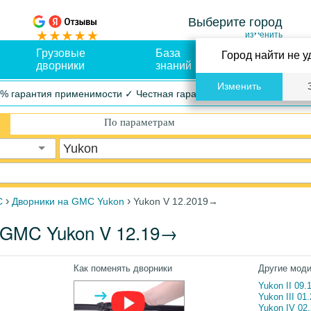
Выберите город
изменить
Грузовые
База
Оплата и
Город найти не у
дворники
знаний
доставка
Изменить
% гарантия применимости ✓ Честная гарантия ✓ Упрощенный воз
По параметрам
Yukon
›
›
C
Дворники на GMC Yukon
Yukon V 12.2019→
 GMC Yukon V 12.19→
Как поменять дворники
Другие мод
Yukon II 09.
Yukon III 01
Yukon IV 02