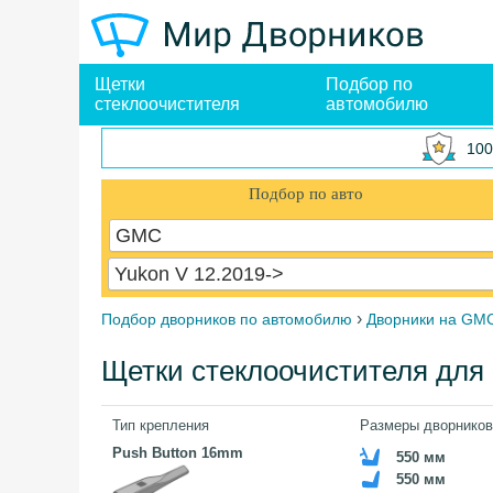
Щетки
Подбор по
стеклоочистителя
автомобилю
100
Подбор по авто
GMC
Yukon V 12.2019->
›
Подбор дворников по автомобилю
Дворники на GM
Щетки стеклоочистителя для
Тип крепления
Размеры дворников
Push Button 16mm
550 мм
550 мм