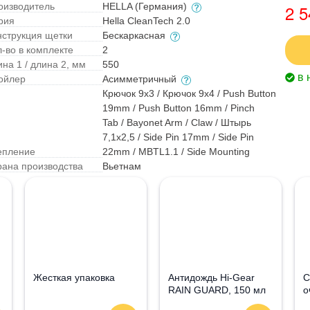
оизводитель
HELLA (Германия)
2 5
рия
Hella CleanTech 2.0
нструкция щетки
Бескаркасная
л-во в комплекте
2
на 1 / длина 2, мм
550
в 
ойлер
Асимметричный
Крючок 9x3 / Крючок 9x4 / Push Button
19mm / Push Button 16mm / Pinch
Tab / Bayonet Arm / Claw / Штырь
7,1x2,5 / Side Pin 17mm / Side Pin
епление
22mm / MBTL1.1 / Side Mounting
рана производства
Вьетнам
Жесткая упаковка
Антидождь Hi-Gear
С
RAIN GUARD, 150 мл
о
G