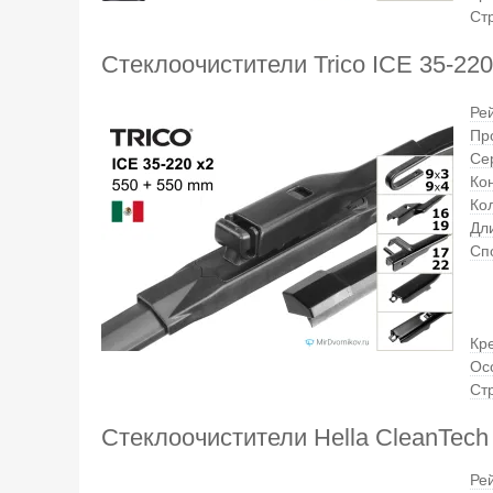
Ст
Стеклоочистители Trico ICE 35-220
Ре
Пр
Се
Ко
Ко
Дли
Сп
Кр
Ос
Ст
Стеклоочистители Hella CleanTech 
Ре