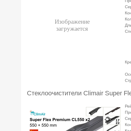
Пр
Се
Ко
Ко
Дли
Сп
Кр
Ос
Ст
Стеклоочистители Climair Super Fl
Ре
Пр
Се
Ко
Ко