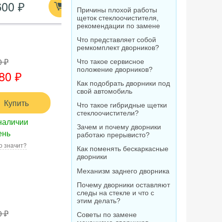
600 ₽
210 ₽
1 520
0 шт
мл
Причины плохой работы
щеток стеклоочистителя,
рекомендации по замене
Что представляет собой
ремкомплект дворников?
0 ₽
Что такое сервисное
положение дворников?
80 ₽
Как подобрать дворники под
свой автомобиль
Купить
Что такое гибридные щетки
стеклоочистители?
наличии
Зачем и почему дворники
ень
работаю прерывисто?
о значит?
Как поменять бескаркасные
дворники
Механизм заднего дворника
Почему дворники оставляют
следы на стекле и что с
этим делать?
0 ₽
Советы по замене