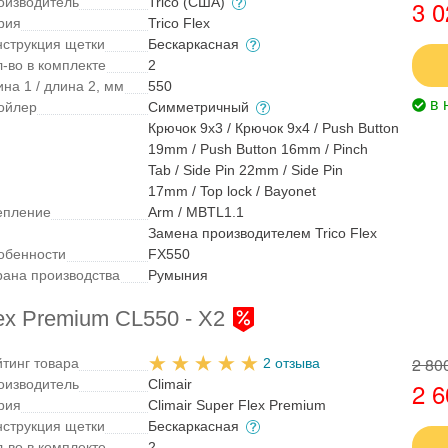
оизводитель
Trico (США)
3 0
рия
Trico Flex
нструкция щетки
Бескаркасная
л-во в комплекте
2
на 1 / длина 2, мм
550
в 
ойлер
Симметричный
Крючок 9x3 / Крючок 9x4 / Push Button
19mm / Push Button 16mm / Pinch
Tab / Side Pin 22mm / Side Pin
17mm / Top lock / Bayonet
епление
Arm / MBTL1.1
Замена производителем Trico Flex
обенности
FX550
рана производства
Румыния
ex Premium CL550 - X2
2 80
йтинг товара
2 отзыва
оизводитель
Climair
2 6
рия
Climair Super Flex Premium
нструкция щетки
Бескаркасная
л-во в комплекте
2