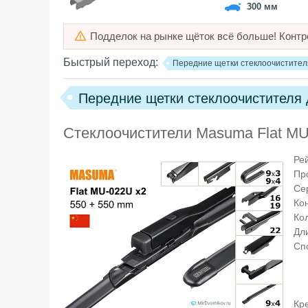
300 мм
Подделок на рынке щёток всё больше! Контр
Быстрый переход:
Передние щетки стеклоочистител
Передние щетки стеклоочистителя
Стеклоочистители Masuma Flat MU
Ре
Пр
Се
Ко
Ко
Дли
Сп
Кр