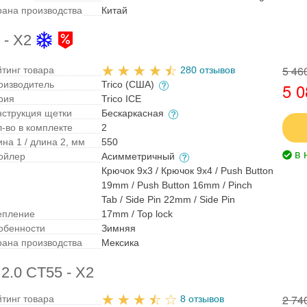
рана производства
Китай
 - X2
5 46
йтинг товара
280 отзывов
оизводитель
Trico (США)
5 0
рия
Trico ICE
нструкция щетки
Бескаркасная
л-во в комплекте
2
на 1 / длина 2, мм
550
в 
ойлер
Асимметричный
Крючок 9x3 / Крючок 9x4 / Push Button
19mm / Push Button 16mm / Pinch
Tab / Side Pin 22mm / Side Pin
епление
17mm / Top lock
обенности
Зимняя
рана производства
Мексика
2.0 CT55 - X2
2 74
йтинг товара
8 отзывов