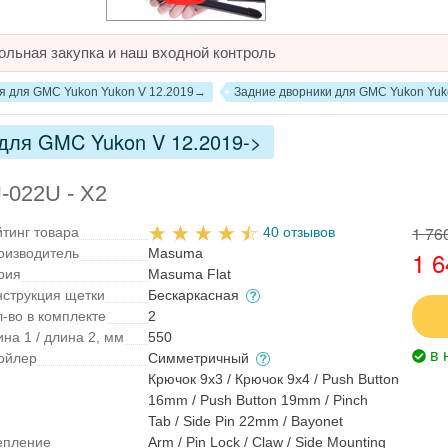
ольная закупка и наш входной контроль
я для GMC Yukon Yukon V 12.2019→
Задние дворники для GMC Yukon Yuk
 для GMC Yukon V 12.2019->
-022U - X2
1 76
йтинг товара
40 отзывов
оизводитель
Masuma
1 6
рия
Masuma Flat
нструкция щетки
Бескаркасная
л-во в комплекте
2
на 1 / длина 2, мм
550
в 
ойлер
Симметричный
Крючок 9x3 / Крючок 9x4 / Push Button
16mm / Push Button 19mm / Pinch
Tab / Side Pin 22mm / Bayonet
епление
Arm / Pin Lock / Claw / Side Mounting