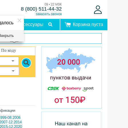
09 • 22 MSK
8 (800) 511-44-32
заказать звонок
далось
Аксессуары
Корзина пуста
Закрыть
врат
По коду
ификации
1999-08.2006
.2007-12.2014
.2015-12.2020