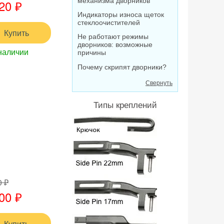
механизма дворников
20 ₽
Индикаторы износа щеток
стеклоочистителей
Купить
Не работают режимы
дворников: возможные
наличии
причины
Почему скрипят дворники?
Свернуть
Типы креплений
0 ₽
00 ₽
Купить