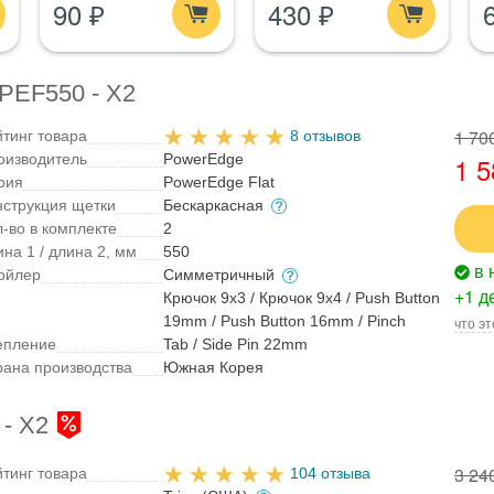
90 ₽
430 ₽
1
 PEF550 - X2
1 70
йтинг товара
8 отзывов
оизводитель
PowerEdge
1 5
рия
PowerEdge Flat
нструкция щетки
Бескаркасная
л-во в комплекте
2
на 1 / длина 2, мм
550
в 
ойлер
Симметричный
+1 д
Крючок 9x3 / Крючок 9x4 / Push Button
19mm / Push Button 16mm / Pinch
что эт
епление
Tab / Side Pin 22mm
рана производства
Южная Корея
 - X2
3 24
йтинг товара
104 отзыва