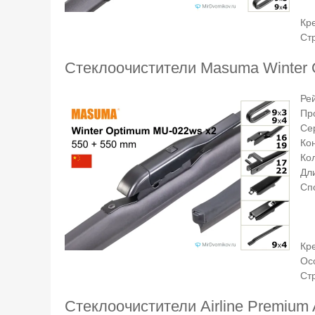
Кр
Ст
Стеклоочистители Masuma Winter 
Ре
Пр
Се
Ко
Ко
Дли
Сп
Кр
Ос
Ст
Стеклоочистители Airline Premium