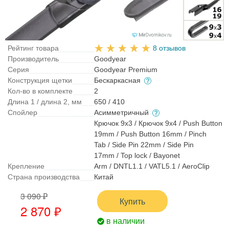
Рейтинг товара
8 отзывов
Производитель
Goodyear
Серия
Goodyear Premium
Конструкция щетки
Бескаркасная
Кол-во в комплекте
2
Длина 1 / длина 2, мм
650 / 410
Спойлер
Асимметричный
Крючок 9x3 / Крючок 9x4 / Push Button
19mm / Push Button 16mm / Pinch
Tab / Side Pin 22mm / Side Pin
17mm / Top lock / Bayonet
Крепление
Arm / DNTL1.1 / VATL5.1 / AeroClip
Страна производства
Китай
3 090 ₽
Купить
2 870 ₽
в наличии