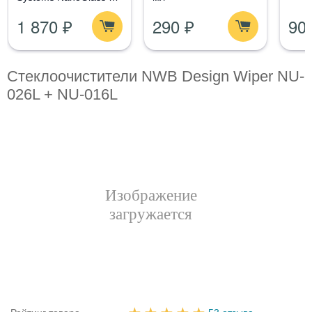
- Набор по уходу за
1 870 ₽
290 ₽
90
стеклом
Стеклоочистители NWB Design Wiper NU-
026L + NU-016L