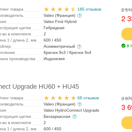
2 51
йтинг товара
185 отзывов
оизводитель
Valeo (Франция)
2 3
рия
Valeo First Hybrid
нструкция щетки
Гибридная
л-во в комплекте
2
на 1 / длина 2, мм
600 / 450
в 
ойлер
Асимметричный
епление
Крючок 9x3 / Крючок 9x4
рана производства
Индонезия
nect Upgrade HU60 + HU45
3 97
йтинг товара
68 отзывов
оизводитель
Valeo (Франция)
3 6
рия
Valeo HydroConnect Upgrade
нструкция щетки
Бескаркасная
л-во в комплекте
2
на 1 / длина 2, мм
600 / 450