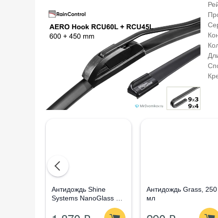
Ре
Пр
Се
Ко
Ко
Дли
Сп
Кр
Aнтидождь Shine
Антидождь Grass, 250
Systems NanoGlass Kit
мл
- Набор по уходу за
стеклом