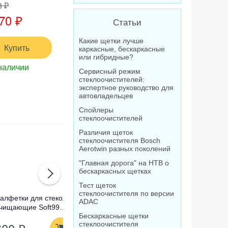
8 ₽
70 ₽
Статьи
Какие щетки лучше
Купить
каркасные, бескаркасные
или гибридные?
наличии
Сервисный режим
стеклоочистителей:
экспертное руководство для
автовладельцев
Спойлеры
стеклоочистителей
Различия щеток
стеклоочистителя Bosch
Aerotwin разных поколений
"Главная дорога" на НТВ о
бескаркасных щетках
Тест щеток
стеклоочистителя по версии
алфетки для стекол
Омыватель стекол
Очистител
ADAC
чищающие Soft99
концентрат Лавр
абразивны
Бескаркасные щетки
lass Cleaning Wipes,
Orange Антимуха, 120
Compound
стеклоочистителя
0 шт
мл