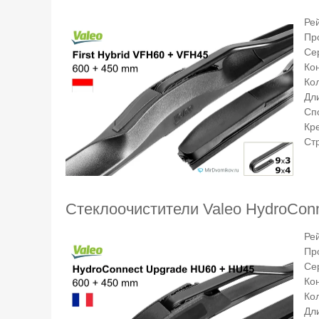
Ре
Пр
Се
Ко
Ко
Дли
Сп
Кр
Ст
Стеклоочистители Valeo HydroCon
Ре
Пр
Се
Ко
Ко
Дли