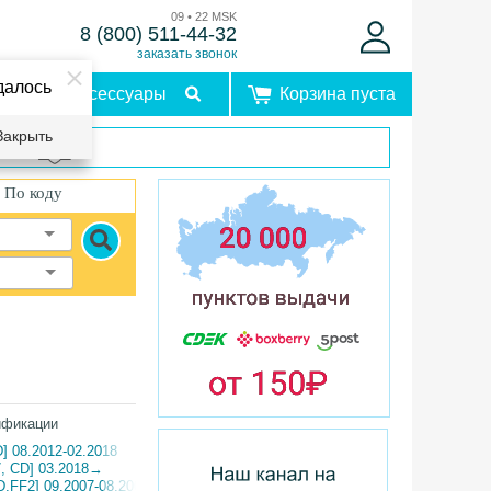
09 • 22 MSK
8 (800) 511-44-32
заказать звонок
далось
Аксессуары
Корзина пуста
Закрыть
врат
По коду
ификации
] 08.2012-02.2018
, CD] 03.2018→
,FF2] 09.2007-08.2009