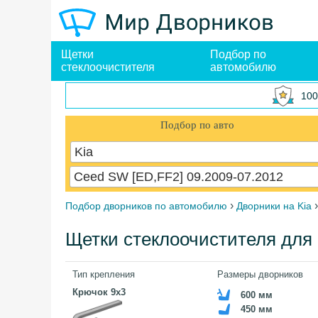
Щетки
Подбор по
стеклоочистителя
автомобилю
100
Подбор по авто
Kia
Ceed SW [ED,FF2] 09.2009-07.2012
›
Подбор дворников по автомобилю
Дворники на Kia
Щетки стеклоочистителя для 
Тип крепления
Размеры дворников
Крючок 9x3
600 мм
450 мм