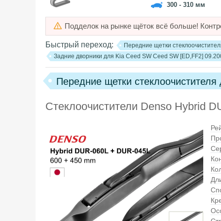
300 - 310 мм
Подделок на рынке щёток всё больше! Контр
Быстрый переход:
Передние щетки стеклоочистителя
Задние дворники для Kia Ceed SW Ceed SW [ED,FF2] 09.20
Передние щетки стеклоочистителя 
Стеклоочистители Denso Hybrid 
Ре
Пр
Се
Ко
Ко
Дли
Сп
Кр
Ос