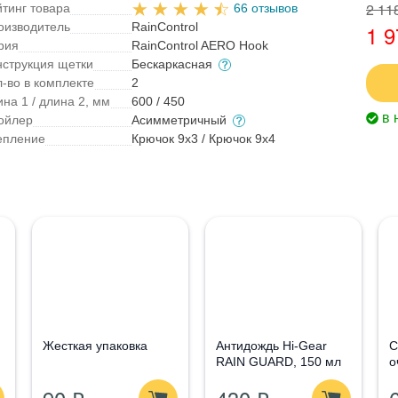
2 11
йтинг товара
66 отзывов
оизводитель
RainControl
1 9
рия
RainControl AERO Hook
нструкция щетки
Бескаркасная
л-во в комплекте
2
на 1 / длина 2, мм
600 / 450
в 
ойлер
Асимметричный
епление
Крючок 9x3 / Крючок 9x4
Жесткая упаковка
Антидождь Hi-Gear
С
RAIN GUARD, 150 мл
о
G
1