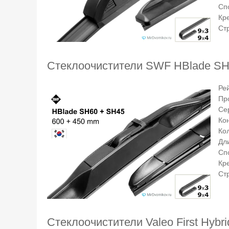
Сп
Кр
Ст
Стеклоочистители SWF HBlade SH
Ре
Пр
Се
Ко
Ко
Дли
Сп
Кр
Ст
Стеклоочистители Valeo First Hyb