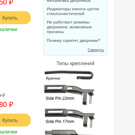
50 ₽
механизма дворников
Индикаторы износа щеток
стеклоочистителей
Купить
Не работают режимы
дворников: возможные
наличии
причины
Почему скрипят дворники?
Свернуть
Типы креплений
0 ₽
80 ₽
Купить
наличии