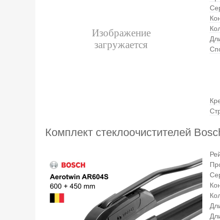
Се
Ко
Ко
Дли
Сп
Кр
Ст
Комплект стеклоочистителей Bosc
Ре
Пр
Се
Ко
Кол
Дл
Дл