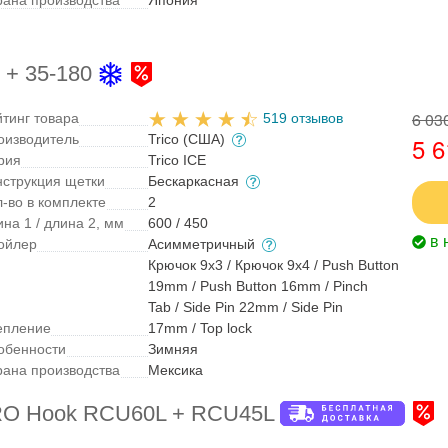
рана производства
Япония
 + 35-180
6 03
йтинг товара
519 отзывов
оизводитель
Trico (США)
5 6
рия
Trico ICE
нструкция щетки
Бескаркасная
л-во в комплекте
2
на 1 / длина 2, мм
600 / 450
в 
ойлер
Асимметричный
Крючок 9x3 / Крючок 9x4 / Push Button
19mm / Push Button 16mm / Pinch
Tab / Side Pin 22mm / Side Pin
епление
17mm / Top lock
обенности
Зимняя
рана производства
Мексика
ERO Hook RCU60L + RCU45L