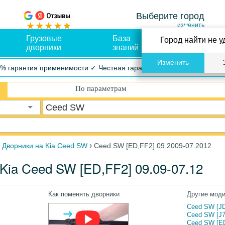
Выберите город
изменить
Грузовые
База
Оплата и
Город найти не у
дворники
знаний
доставка
Изменить
% гарантия применимости ✓ Честная гарантия ✓ Упрощенный воз
По параметрам
Ceed SW
›
›
Дворники на Kia Ceed SW
Ceed SW [ED,FF2] 09.2009-07.2012
Kia Ceed SW [ED,FF2] 09.09-07.12
Как поменять дворники
Другие мод
Ceed SW [JD
Ceed SW [J7
Ceed SW [ED