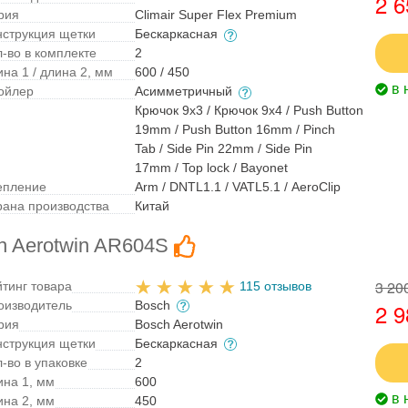
2 6
рия
Climair Super Flex Premium
нструкция щетки
Бескаркасная
л-во в комплекте
2
на 1 / длина 2, мм
600 / 450
в 
ойлер
Асимметричный
Крючок 9x3 / Крючок 9x4 / Push Button
19mm / Push Button 16mm / Pinch
Tab / Side Pin 22mm / Side Pin
17mm / Top lock / Bayonet
епление
Arm / DNTL1.1 / VATL5.1 / AeroClip
рана производства
Китай
h Aerotwin AR604S
3 20
йтинг товара
115 отзывов
оизводитель
Bosch
2 9
рия
Bosch Aerotwin
нструкция щетки
Бескаркасная
-во в упаковке
2
ина 1, мм
600
в 
ина 2, мм
450