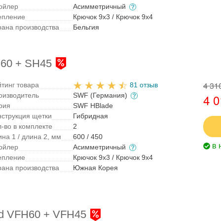
ойлер
Асимметричный
епление
Крючок 9x3 / Крючок 9x4
рана производства
Бельгия
60 + SH45
4 31
йтинг товара
81 отзыв
оизводитель
SWF (Германия)
4 0
рия
SWF HBlade
нструкция щетки
Гибридная
л-во в комплекте
2
на 1 / длина 2, мм
600 / 450
в 
ойлер
Асимметричный
епление
Крючок 9x3 / Крючок 9x4
рана производства
Южная Корея
rid VFH60 + VFH45