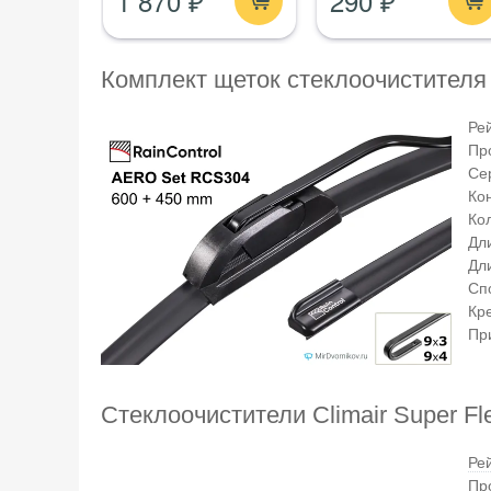
1 870 ₽
290 ₽
Комплект щеток стеклоочистителя
Ре
Пр
Се
Ко
Кол
Дл
Дл
Сп
Кр
Пр
Стеклоочистители Climair Super F
Ре
Пр