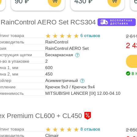
90 ₽
430 ₽
 RainControl AERO Set RCS304
2 61
йтинг товара
6 отзывов
оизводитель
RainControl
2 4
рия
RainControl AERO Set
нструкция щетки
Бескаркасная
-во в упаковке
2
ина 1, мм
600
в 
ина 2, мм
450
ойлер
Асимметричный
епление
Крючок 9x3 / Крючок 9x4
именимость
MITSUBISHI LANCER [IX] 12.00-04.10
lex Premium CL600 + CL450
2 85
йтинг товара
8 отзывов
оизводитель
Climair