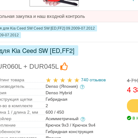
ольная закупка и наш входной контроль
 для Kia Ceed SW Ceed SW [ED,FF2] 09.2009-07.2012
09-07.2012
для Kia Ceed SW [ED,FF2]
DUR060L + DUR045L
4 71
йтинг товара
740 отзывов
оизводитель
Denso (Япония)
4 3
рия
Denso Hybrid
нструкция щетки
Гибридная
л-во в комплекте
2
на 1 / длина 2, мм
600 / 450
в 
ойлер
Асимметричный
епление
Крючок 9x3 / Крючок 9x4
обенности
Гибридная конструкция