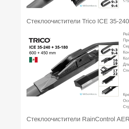
Ст
Стеклоочистители Trico ICE 35-240
Ре
Пр
Се
Ко
Ко
Дли
Сп
Кр
Ос
Ст
Стеклоочистители RainControl A