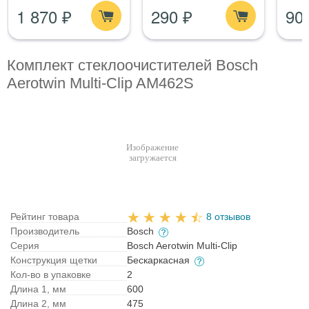
- Набор по уходу за
1 870 ₽
290 ₽
90
стеклом
Комплект стеклоочистителей Bosch
Aerotwin Multi-Clip AM462S
Рейтинг товара
8 отзывов
Производитель
Bosch
Серия
Bosch Aerotwin Multi-Clip
Конструкция щетки
Бескаркасная
Кол-во в упаковке
2
Длина 1, мм
600
Длина 2, мм
475