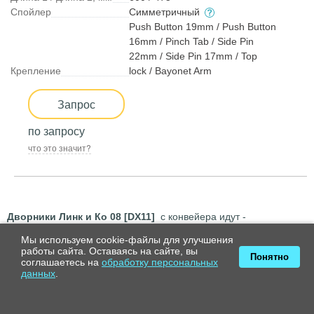
Спойлер
Симметричный
Push Button 19mm / Push Button
16mm / Pinch Tab / Side Pin
22mm / Side Pin 17mm / Top
Крепление
lock / Bayonet Arm
Запрос
по запросу
что это значит?
Дворники Линк и Ко 08 [DX11]
с конвейера идут -
бескаркасные, с креплением на поводок «Push button 19mm».
Мы используем cookie-файлы для улучшения
Размер водительской щетки - 600мм + правой : 475мм. Система
работы сайта. Оставаясь на сайте, вы
Понятно
стеклоочистителя этого автомобиля: классический "тандем". Эта
соглашаетесь на
обработку персональных
данных
.
модель с завода выпускаются с современными бескаркасными
стеклоочистителями с креплением Push button 19mm и
установка щеток иной конструкции не предусмотрена.