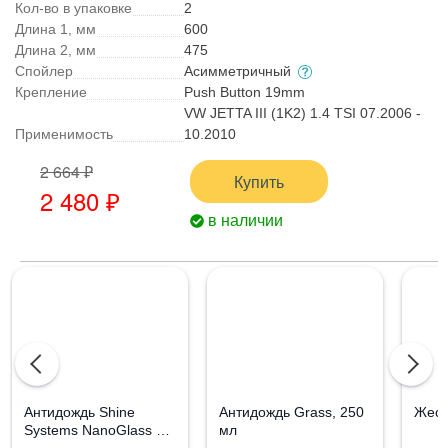
Кол-во в упаковке
2
Длина 1, мм
600
Длина 2, мм
475
Спойлер
Асимметричный
Крепление
Push Button 19mm
VW JETTA III (1K2) 1.4 TSI 07.2006 -
Применимость
10.2010
2 664 ₽
Купить
2 480 ₽
в наличии
Aнтидождь Shine
Антидождь Grass, 250
Жест
Systems NanoGlass Kit
мл