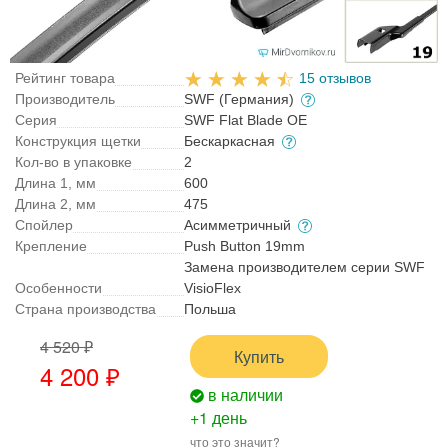
Рейтинг товара
15 отзывов
Производитель
SWF (Германия)
Серия
SWF Flat Blade OE
Конструкция щетки
Бескаркасная
Кол-во в упаковке
2
Длина 1, мм
600
Длина 2, мм
475
Спойлер
Асимметричный
Крепление
Push Button 19mm
Замена производителем серии SWF
Особенности
VisioFlex
Страна производства
Польша
4 520 ₽
Купить
4 200 ₽
в наличии
+1 день
что это значит?