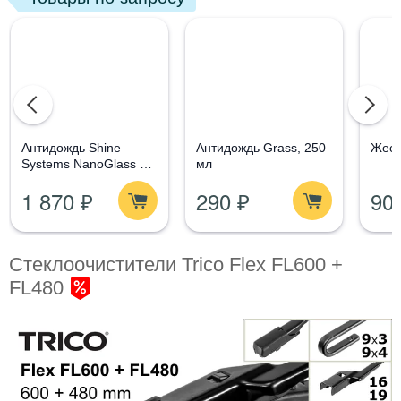
Aнтидождь Shine
Антидождь Grass, 250
Жест
Systems NanoGlass Kit
мл
- Набор по уходу за
1 870 ₽
290 ₽
90
стеклом
Стеклоочистители Trico Flex FL600 +
FL480