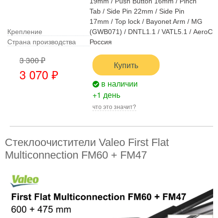
19mm / Push Button 16mm / Pinch
Tab / Side Pin 22mm / Side Pin
17mm / Top lock / Bayonet Arm / MG
Крепление
(GWB071) / DNTL1.1 / VATL5.1 / AeroCli
Страна производства
Россия
3 300 ₽
Купить
3 070 ₽
в наличии
+1 день
что это значит?
Стеклоочистители Valeo First Flat
Multiconnection FM60 + FM47