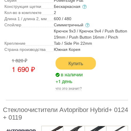
Серия
PowerEdge Flat
Конструкция щетки
Бескаркасная
Кол-во в комплекте
2
Длина 1 / длина 2, мм
600 / 480
Спойлер
Симметричный
Крючок 9x3 / Крючок 9x4 / Push Button
19mm / Push Button 16mm / Pinch
Крепление
Tab / Side Pin 22mm
Страна производства
Южная Корея
1 820 ₽
Купить
1 690 ₽
в наличии
+1 день
что это значит?
Стеклоочистители Avtopribor Hybrid+ 0124
+ 0119