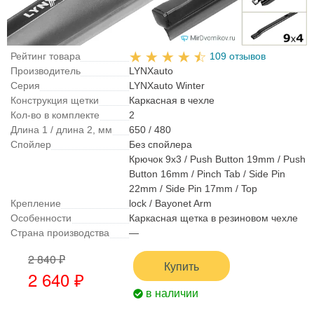
Рейтинг товара
109 отзывов
Производитель
LYNXauto
Серия
LYNXauto Winter
Конструкция щетки
Каркасная в чехле
Кол-во в комплекте
2
Длина 1 / длина 2, мм
650 / 480
Спойлер
Без спойлера
Крючок 9x3 / Push Button 19mm / Push
Button 16mm / Pinch Tab / Side Pin
22mm / Side Pin 17mm / Top
Крепление
lock / Bayonet Arm
Особенности
Каркасная щетка в резиновом чехле
Страна производства
—
2 840 ₽
Купить
2 640 ₽
в наличии