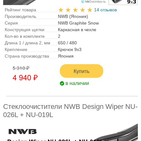
Рейтинг товара
14 отзывов
Производитель
NWB (Япония)
Серия
NWB Graphite Snow
Конструкция щетки
Каркасная в чехле
Кол-во в комплекте
2
Длина 1 / длина 2, мм
650 / 480
Крепление
Крючок 9x3
Страна производства
Япония
5 310 ₽
Купить
4 940 ₽
в наличии
Стеклоочистители NWB Design Wiper NU-
026L + NU-019L