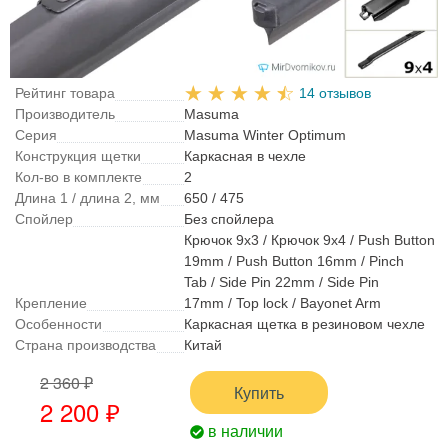
Рейтинг товара
14 отзывов
Производитель
Masuma
Серия
Masuma Winter Optimum
Конструкция щетки
Каркасная в чехле
Кол-во в комплекте
2
Длина 1 / длина 2, мм
650 / 475
Спойлер
Без спойлера
Крючок 9x3 / Крючок 9x4 / Push Button
19mm / Push Button 16mm / Pinch
Tab / Side Pin 22mm / Side Pin
Крепление
17mm / Top lock / Bayonet Arm
Особенности
Каркасная щетка в резиновом чехле
Страна производства
Китай
2 360 ₽
Купить
2 200 ₽
в наличии