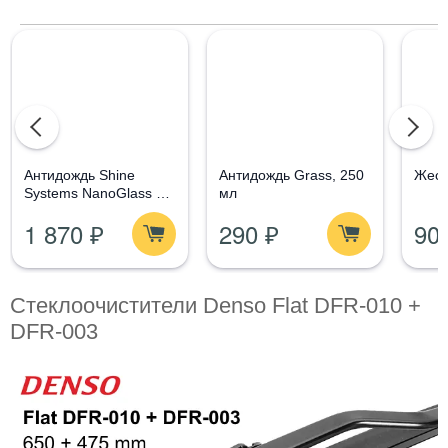
Aнтидождь Shine
Антидождь Grass, 250
Жест
Systems NanoGlass Kit
мл
- Набор по уходу за
1 870 ₽
290 ₽
90
стеклом
Стеклоочистители Denso Flat DFR-010 +
DFR-003