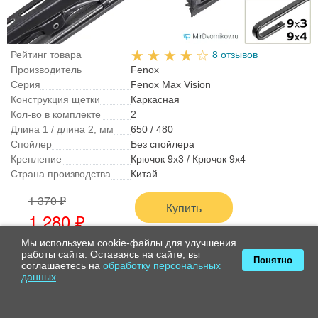
Рейтинг товара
8 отзывов
Производитель
Fenox
Серия
Fenox Max Vision
Конструкция щетки
Каркасная
Кол-во в комплекте
2
Длина 1 / длина 2, мм
650 / 480
Спойлер
Без спойлера
Крепление
Крючок 9x3 / Крючок 9x4
Страна производства
Китай
1 370 ₽
Купить
1 280 ₽
в наличии
Мы используем cookie-файлы для улучшения
+1 день
работы сайта. Оставаясь на сайте, вы
Понятно
соглашаетесь на
обработку персональных
что это значит?
данных
.