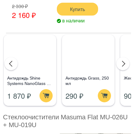
2 330 ₽
Купить
2 160 ₽
в наличии
Aнтидождь Shine
Антидождь Grass, 250
Жест
Systems NanoGlass Kit
мл
- Набор по уходу за
1 870 ₽
290 ₽
90
стеклом
Стеклоочистители Masuma Flat MU-026U
+ MU-019U