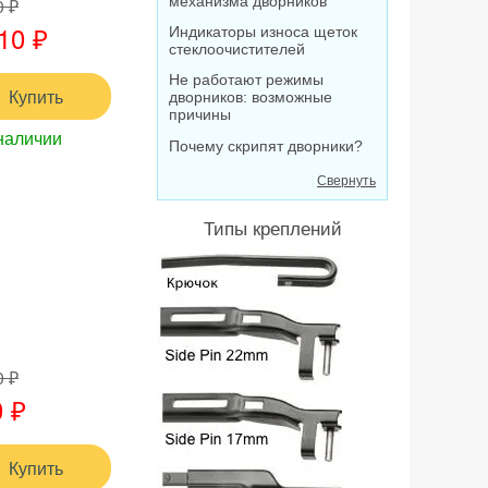
механизма дворников
0 ₽
10 ₽
Индикаторы износа щеток
стеклоочистителей
Не работают режимы
Купить
дворников: возможные
причины
наличии
Почему скрипят дворники?
Свернуть
Типы креплений
0 ₽
 ₽
Купить