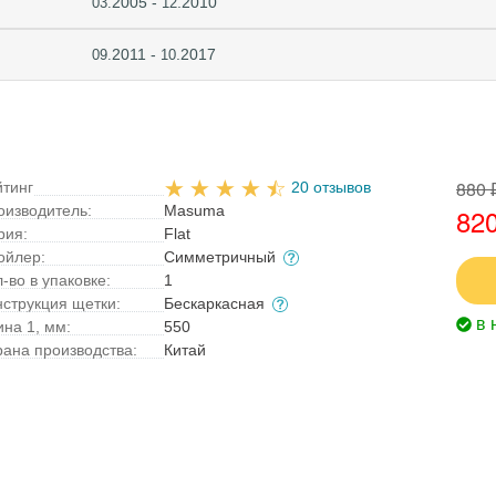
2005 -
.2010
03.
12
2011 -
.2017
09.
10
880 
йтинг
20 отзывов
оизводитель:
Masuma
820
рия:
Flat
ойлер:
Симметричный
-во в упаковке:
1
нструкция щетки:
Бескаркасная
в 
ина 1, мм:
550
рана производства:
Китай