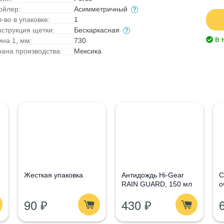
ойлер:
Асимметричный
-во в упаковке:
1
нструкция щетки:
Бескаркасная
в 
ина 1, мм:
730
рана производства:
Мексика
Жесткая упаковка
Антидождь Hi-Gear
С
RAIN GUARD, 150 мл
о
G
90 ₽
430 ₽
1