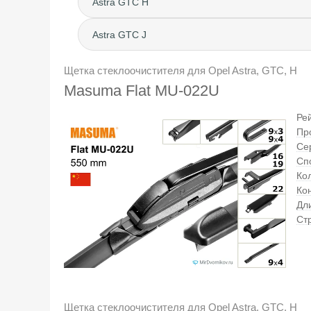
Astra GTC H
Astra GTC J
Щетка стеклоочистителя для Opel Astra, GTC, H
Masuma Flat MU-022U
Ре
Пр
Се
Сп
Кол
Ко
Дл
Ст
Щетка стеклоочистителя для Opel Astra, GTC, H