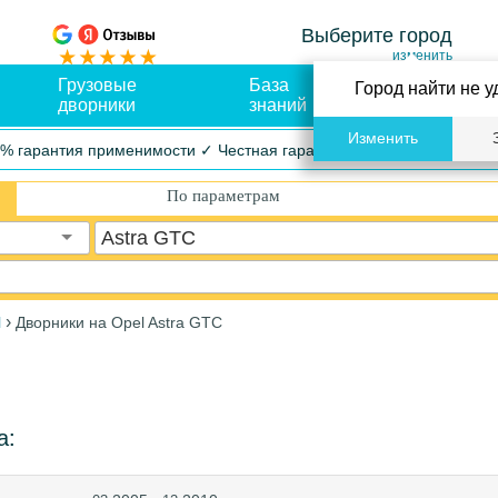
Выберите город
изменить
Грузовые
База
Оплата и
Город найти не у
дворники
знаний
доставка
Изменить
% гарантия применимости ✓ Честная гарантия ✓ Упрощенный воз
По параметрам
Astra GTC
›
l
Дворники на Opel Astra GTC
а: