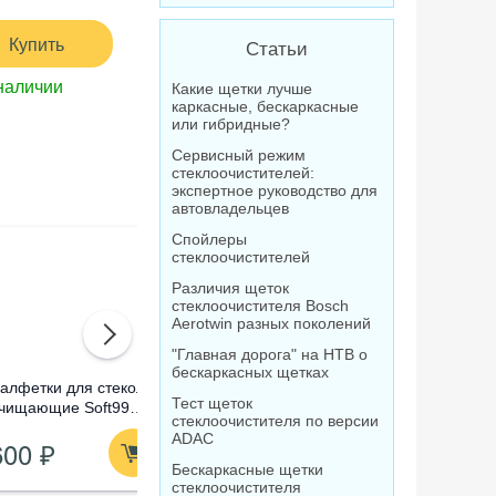
Купить
Статьи
наличии
Какие щетки лучше
каркасные, бескаркасные
или гибридные?
Сервисный режим
стеклоочистителей:
экспертное руководство для
автовладельцев
Спойлеры
стеклоочистителей
Различия щеток
стеклоочистителя Bosch
Aerotwin разных поколений
"Главная дорога" на НТВ о
бескаркасных щетках
алфетки для стекол
Омыватель стекол
Очистител
Тест щеток
чищающие Soft99
концентрат Лавр
абразивны
стеклоочистителя по версии
lass Cleaning Wipes,
Orange Антимуха, 120
Compound
ADAC
600 ₽
210 ₽
1 820
0 шт
мл
Бескаркасные щетки
стеклоочистителя