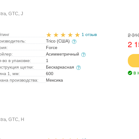
tra, GTC, J
2 31
йтинг
1 отзыв
оизводитель:
Trico (США)
2 1
рия:
Force
ойлер:
Асимметричный
-во в упаковке:
1
нструкция щетки:
Бескаркасная
в 
ина 1, мм:
600
рана производства:
Мексика
tra, GTC, H