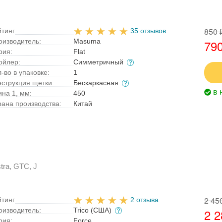
850 
йтинг
35 отзывов
оизводитель:
Masuma
790
рия:
Flat
ойлер:
Симметричный
-во в упаковке:
1
нструкция щетки:
Бескаркасная
в 
ина 1, мм:
450
рана производства:
Китай
tra, GTC, J
2 45
йтинг
2 отзыва
оизводитель:
Trico (США)
2 2
рия:
Force