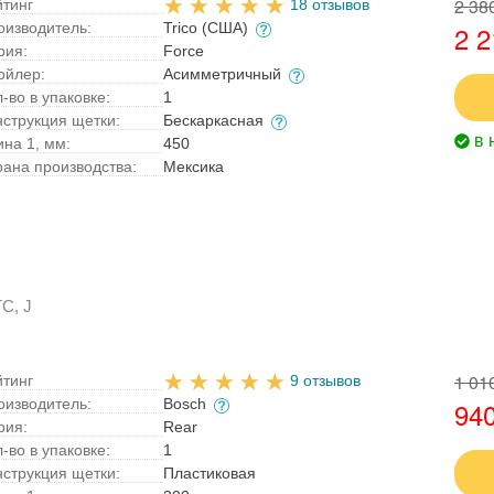
2 38
йтинг
18 отзывов
оизводитель:
Trico (США)
2 2
рия:
Force
ойлер:
Асимметричный
-во в упаковке:
1
нструкция щетки:
Бескаркасная
в 
ина 1, мм:
450
рана производства:
Мексика
C, J
1 01
йтинг
9 отзывов
оизводитель:
Bosch
940
рия:
Rear
-во в упаковке:
1
нструкция щетки:
Пластиковая