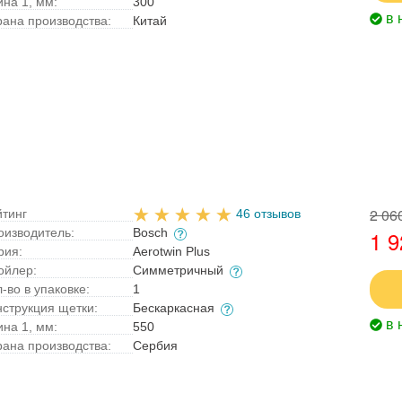
ина 1, мм:
300
в 
рана производства:
Китай
2 06
йтинг
46 отзывов
оизводитель:
Bosch
1 9
рия:
Aerotwin Plus
ойлер:
Симметричный
-во в упаковке:
1
нструкция щетки:
Бескаркасная
в 
ина 1, мм:
550
рана производства:
Сербия