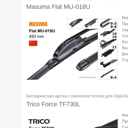
Masuma Flat MU-018U
Ре
Пр
Се
Сп
Кол
Ко
Дл
Ст
Бескаркасная щетка стеклоочистителя для Opel As
Trico Force TF730L
Ре
Пр
Се