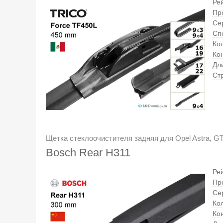
Ре
Пр
Се
Сп
Кол
Ко
Дл
Ст
Щетка стеклоочистителя задняя для Opel Astra, GT
Bosch Rear H311
Ре
Пр
Се
Кол
Ко