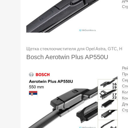
Дл
Ст
Щетка стеклоочистителя для Opel Astra, GTC, H
Bosch Aerotwin Plus AP550U
Ре
Пр
Се
Сп
Кол
Ко
Дл
Ст