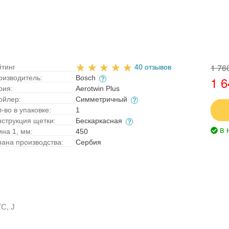
1 76
йтинг
40 отзывов
оизводитель:
Bosch
1 6
рия:
Aerotwin Plus
ойлер:
Симметричный
-во в упаковке:
1
нструкция щетки:
Бескаркасная
в 
ина 1, мм:
450
рана производства:
Сербия
C, J