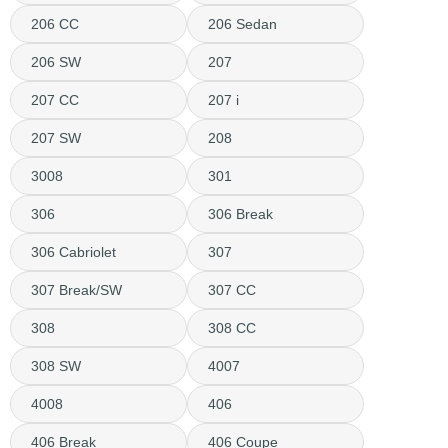
206 CC
206 Sedan
206 SW
207
207 CC
207 i
207 SW
208
3008
301
306
306 Break
306 Cabriolet
307
307 Break/SW
307 CC
308
308 CC
308 SW
4007
4008
406
406 Break
406 Coupe