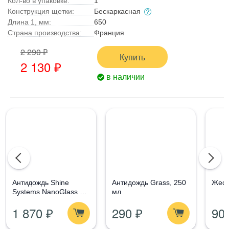
Кол-во в упаковке:
1
Конструкция щетки:
Бескаркасная
Длина 1, мм:
650
Страна производства:
Франция
2 290 ₽
Купить
2 130 ₽
в наличии
Aнтидождь Shine
Антидождь Grass, 250
Жест
Systems NanoGlass Kit
мл
- Набор по уходу за
1 870 ₽
290 ₽
90
стеклом