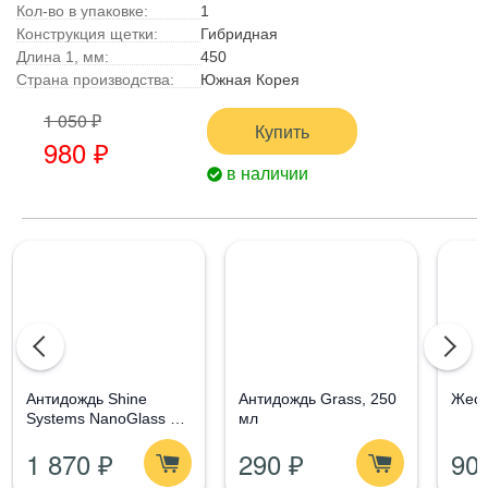
Кол-во в упаковке:
1
Конструкция щетки:
Гибридная
Длина 1, мм:
450
Страна производства:
Южная Корея
1 050 ₽
Купить
980 ₽
в наличии
Aнтидождь Shine
Антидождь Grass, 250
Жест
Systems NanoGlass Kit
мл
- Набор по уходу за
1 870 ₽
290 ₽
90
стеклом