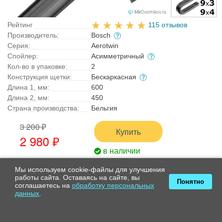
Рейтинг
115 отзывов
Производитель:
Bosch
Серия:
Aerotwin
Спойлер:
Асимметричный
Кол-во в упаковке:
2
Конструкция щетки:
Бескаркасная
Длина 1, мм:
600
Длина 2, мм:
450
Страна производства:
Бельгия
3 200 ₽
Купить
2 980 ₽
в наличии
Мы используем cookie-файлы для улучшения
работы сайта. Оставаясь на сайте, вы
Понятно
соглашаетесь на
обработку персональных
Щетка стеклоочистителя для Peugeot 4008, Boxer, 4007
данных
.
Hella Winter W53