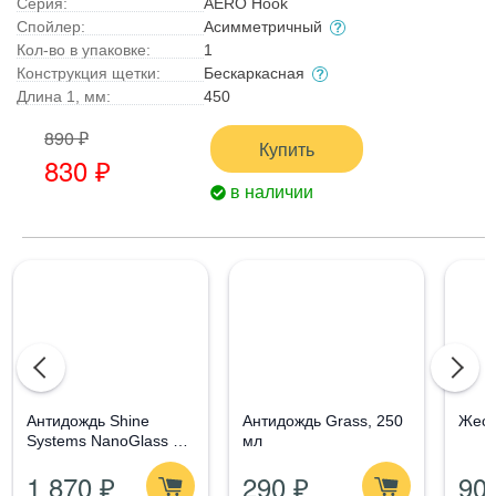
Серия:
AERO Hook
Спойлер:
Асимметричный
Кол-во в упаковке:
1
Конструкция щетки:
Бескаркасная
Длина 1, мм:
450
890 ₽
Купить
830 ₽
в наличии
Aнтидождь Shine
Антидождь Grass, 250
Жест
Systems NanoGlass Kit
мл
- Набор по уходу за
1 870 ₽
290 ₽
90
стеклом