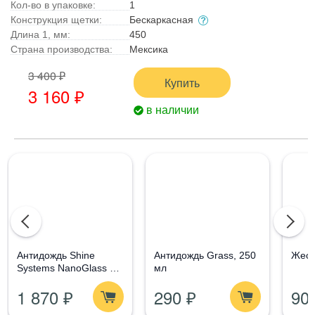
Кол-во в упаковке:
1
Конструкция щетки:
Бескаркасная
Длина 1, мм:
450
Страна производства:
Мексика
3 400 ₽
Купить
3 160 ₽
в наличии
Aнтидождь Shine
Антидождь Grass, 250
Жест
Systems NanoGlass Kit
мл
- Набор по уходу за
1 870 ₽
290 ₽
90
стеклом