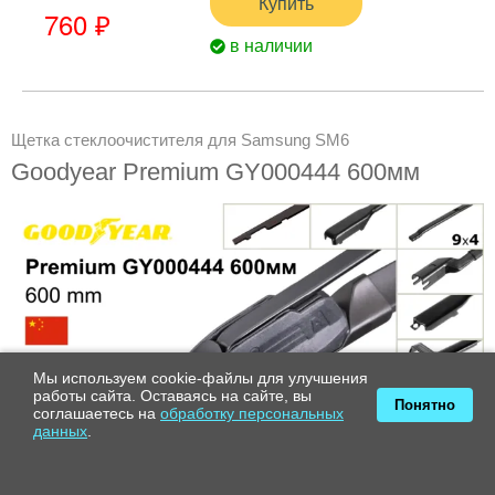
Купить
760 ₽
в наличии
Щетка стеклоочистителя для Samsung SM6
Goodyear Premium GY000444 600мм
Мы используем cookie-файлы для улучшения
работы сайта. Оставаясь на сайте, вы
Понятно
соглашаетесь на
обработку персональных
данных
.