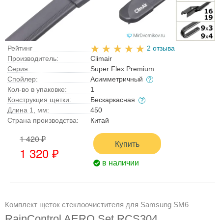
Рейтинг
2 отзыва
Производитель:
Climair
Серия:
Super Flex Premium
Спойлер:
Асимметричный
Кол-во в упаковке:
1
Конструкция щетки:
Бескаркасная
Длина 1, мм:
450
Страна производства:
Китай
1 420 ₽
Купить
1 320 ₽
в наличии
Комплект щеток стеклоочистителя для Samsung SM6
RainControl AERO Set RCS304