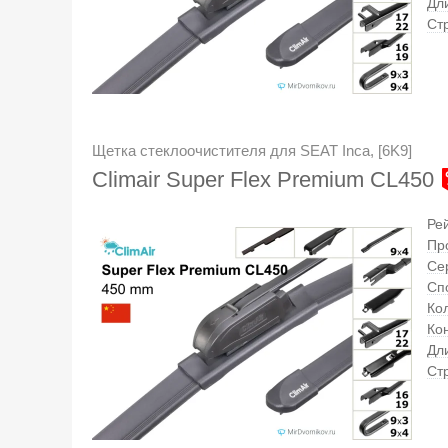
Дл
Ст
Щетка стеклоочистителя для SEAT Inca, [6K9]
Climair Super Flex Premium CL450
Ре
Пр
Се
Сп
Кол
Ко
Дл
Ст