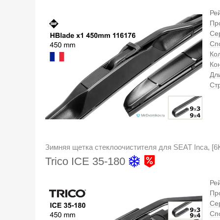
Ре
Пр
Се
Сп
Кол
Ко
Дл
Ст
Зимняя щетка стеклоочистителя для SEAT Inca, [6
Trico ICE 35-180
Ре
Пр
Се
Сп