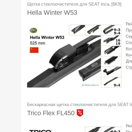
Щетка стеклоочистителя для SEAT Inca, [6K9]
Hella Winter W53
Ре
Пр
Се
Сп
Кол
Ко
Дл
Ст
Бескаркасная щетка стеклоочистителя для SEAT In
Trico Flex FL450
Ре
Пр