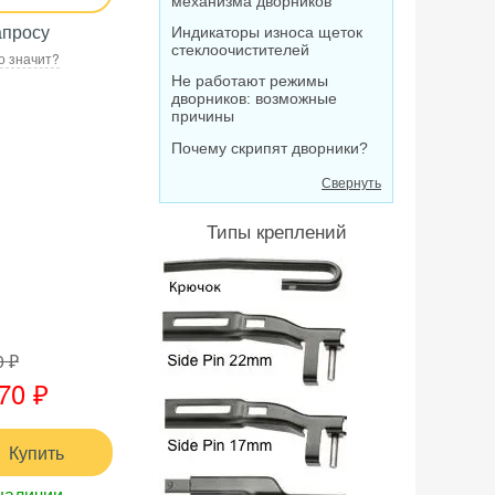
механизма дворников
апросу
Индикаторы износа щеток
стеклоочистителей
о значит?
Не работают режимы
дворников: возможные
причины
Почему скрипят дворники?
Свернуть
Типы креплений
0 ₽
70 ₽
Купить
наличии