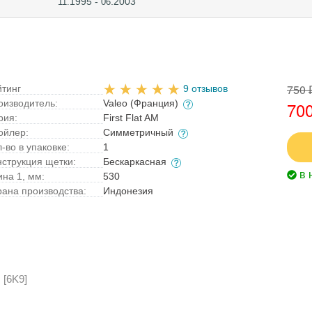
1995 -
.2003
11.
06
750 
йтинг
9 отзывов
оизводитель:
Valeo (Франция)
700
рия:
First Flat AM
ойлер:
Симметричный
-во в упаковке:
1
нструкция щетки:
Бескаркасная
в 
ина 1, мм:
530
рана производства:
Индонезия
 [6K9]