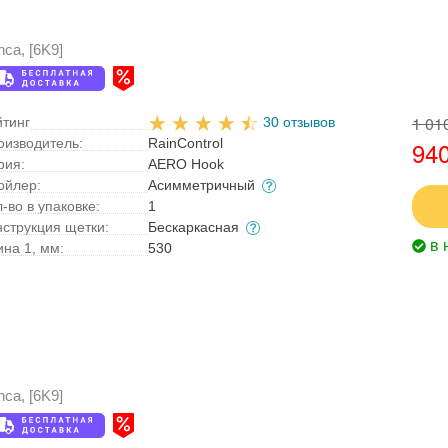
ca, [6K9]
1 01
йтинг
30 отзывов
оизводитель:
RainControl
940
рия:
AERO Hook
ойлер:
Асимметричный
-во в упаковке:
1
нструкция щетки:
Бескаркасная
в 
ина 1, мм:
530
ca, [6K9]