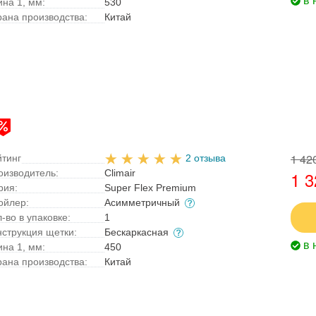
ина 1, мм:
530
рана производства:
Китай
1 42
йтинг
2 отзыва
оизводитель:
Climair
1 3
рия:
Super Flex Premium
ойлер:
Асимметричный
-во в упаковке:
1
нструкция щетки:
Бескаркасная
в 
ина 1, мм:
450
рана производства:
Китай