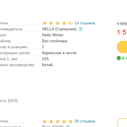
1 69
йтинг
14 отзывов
оизводитель:
HELLA (Германия)
1 5
рия:
Hella Winter
ойлер:
Без спойлера
-во в упаковке:
1
нструкция щетки:
Каркасная в чехле
в 
ина 1, мм:
525
рана производства:
Китай
ca, [6K9]
йтинг
30 отзывов
оизводитель:
Trico (США)