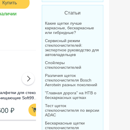
Купить
Статьи
наличии
Какие щетки лучше
каркасные, бескаркасные
или гибридные?
Сервисный режим
стеклоочистителей:
экспертное руководство для
автовладельцев
Спойлеры
стеклоочистителей
Различия щеток
стеклоочистителя Bosch
Aerotwin разных поколений
алфетки для стекол
Омыватель стекол
Очистител
"Главная дорога" на НТВ о
бескаркасных щетках
чищающие Soft99
концентрат Лавр
абразивны
lass Cleaning Wipes,
Orange Антимуха, 120
Compound
Тест щеток
600 ₽
210 ₽
1 520
0 шт
мл
стеклоочистителя по версии
ADAC
Бескаркасные щетки
стеклоочистителя