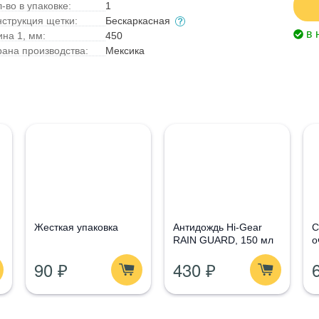
-во в упаковке:
1
нструкция щетки:
Бескаркасная
в 
ина 1, мм:
450
рана производства:
Мексика
Жесткая упаковка
Антидождь Hi-Gear
С
RAIN GUARD, 150 мл
о
G
90 ₽
430 ₽
1