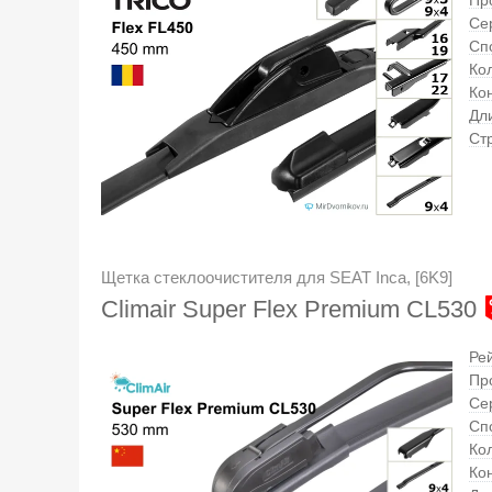
Се
Сп
Кол
Ко
Дл
Ст
Щетка стеклоочистителя для SEAT Inca, [6K9]
Climair Super Flex Premium CL530
Ре
Пр
Се
Сп
Кол
Ко