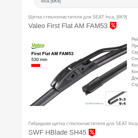
Inca [6K9]
Щетка стеклоочистителя для SEAT Inca, [6K9]
Valeo First Flat AM FAM53
Ре
Пр
Се
Сп
Кол
Ко
Дл
Ст
Гибридная щетка стеклоочистителя для SEAT Inca,
SWF HBlade SH45