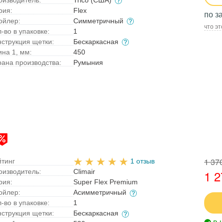
рия:
Flex
по з
ойлер:
Симметричный
что эт
-во в упаковке:
1
нструкция щетки:
Бескаркасная
ина 1, мм:
450
рана производства:
Румыния
1 37
йтинг
1 отзыв
оизводитель:
Climair
1 2
рия:
Super Flex Premium
ойлер:
Асимметричный
-во в упаковке:
1
нструкция щетки:
Бескаркасная
в 