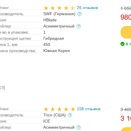
1 05
йтинг
26 отзывов
оизводитель:
SWF (Германия)
980
рия:
HBlade
ойлер:
Асимметричный
-во в упаковке:
1
нструкция щетки:
Гибридная
в 
ина 1, мм:
450
рана производства:
Южная Корея
K9]
3 40
йтинг
158 отзывов
оизводитель:
Trico (США)
3 1
рия:
ICE
ойлер:
Асимметричный