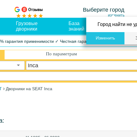
Выберите город
изменить
Грузовые
База
Оплата и
Город найти не у
дворники
знаний
доставка
Изменить
% гарантия применимости ✓ Честная гарантия ✓ Упрощенный воз
По параметрам
Inca
›
T
Дворники на SEAT Inca
а: