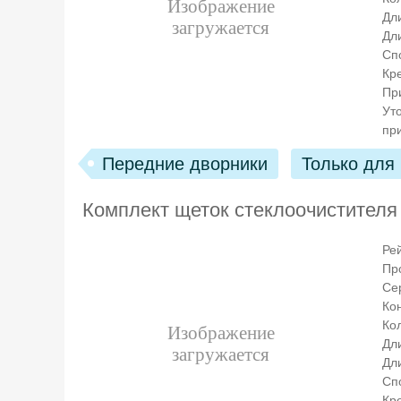
Дл
Дл
Сп
Кр
Пр
Ут
пр
Передние дворники
Только для
Комплект щеток стеклоочистителя
Ре
Пр
Се
Ко
Кол
Дл
Дл
Сп
Кр