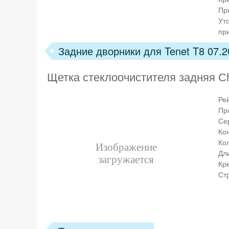
Пр
Ут
пр
Задние дворники для Tenet T8 07.2
Щетка стеклоочистителя задняя C
Ре
Пр
Се
Ко
Кол
Дл
Кр
Ст