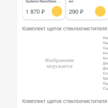
Systems NanoGlass Kit
мл
- Набор по уходу за
1 870 ₽
290 ₽
стеклом
Комплект щеток стеклоочистителя
Ре
Пр
Се
Ко
Кол
Дл
Дл
Сп
Кр
Пр
Ст
Комплект щеток стеклоочистителя