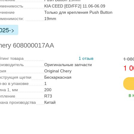
именимость
KIA CEED [ED/FF2] 11.06-06.09
очнение
Только для крепления Push Button
именимости:
19mm
025->
hery 608000017AA
1 08
йтинг товара
1 отзыв
оизводитель
Оригинальные запчасти
1 0
рия
Original Chery
нструкция щетки
Бескаркасная
-во в упаковке
1
ина 1, мм
200
в 
епление
R73
рана производства
Китай