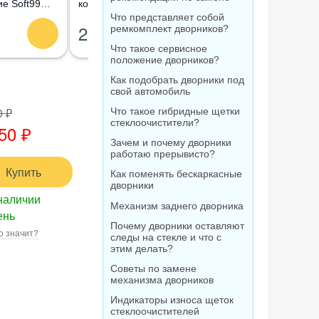
е Soft99
концентрат Лавр
абразивный Glaco
ning Wipes,
Orange Антимуха, 120
Compound, 100 мл
Что представляет собой
210 ₽
1 520 ₽
ремкомплект дворников?
мл
Что такое сервисное
положение дворников?
Как подобрать дворники под
свой автомобиль
0 ₽
Что такое гибридные щетки
стеклоочистители?
50 ₽
Зачем и почему дворники
работаю прерывисто?
Купить
Как поменять бескаркасные
дворники
наличии
Механизм заднего дворника
ень
Почему дворники оставляют
о значит?
следы на стекле и что с
этим делать?
Советы по замене
механизма дворников
Индикаторы износа щеток
стеклоочистителей