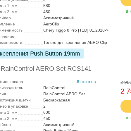
ина 1, мм
580
в 
ина 2, мм
450
ойлер
Асимметричный
епление
AeroClip
именимость
Chery Tiggo 8 Pro [T1D] 01.2018->
очнение
именимости:
Только для крепления AERO Clip
 крепления Push Button 19mm
 RainControl AERO Set RCS141
2 96
йтинг товара
8 отзывов
оизводитель
RainControl
2 7
рия
RainControl AERO Set
нструкция щетки
Бескаркасная
-во в упаковке
2
ина 1, мм
600
в 
ина 2, мм
450
ойлер
Асимметричный
епление
Push Button 19mm