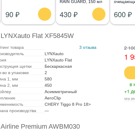
RAIN GUARD, 150 мл
очищающи
Glass Clea
90 ₽
430 ₽
600 ₽
10 шт
 LYNXauto Flat XF5845W
2 10
йтинг товара
3 отзыва
оизводитель
LYNXauto
1 9
рия
LYNXauto Flat
нструкция щетки
Бескаркасная
-во в упаковке
2
ина 1, мм
580
в 
ина 2, мм
450
+1 д
ойлер
Асимметричный
епление
AeroClip
что эт
именимость
CHERY Tiggo 8 Pro 18>
рана производства
—
 Airline Premium AWBM030