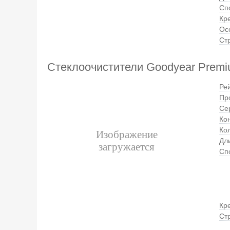
Сп
Кр
Ос
Ст
Стеклоочистители Goodyear Prem
Ре
Пр
Се
Ко
Ко
Дли
Сп
Кр
Ст