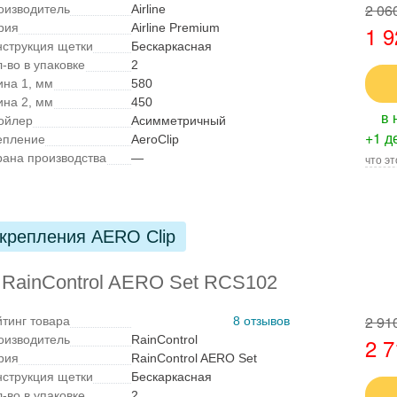
2 06
оизводитель
Airline
рия
Airline Premium
1 9
нструкция щетки
Бескаркасная
-во в упаковке
2
ина 1, мм
580
ина 2, мм
450
в 
ойлер
Асимметричный
+1 д
епление
AeroClip
рана производства
—
что эт
 крепления AERO Clip
 RainControl AERO Set RCS102
2 91
йтинг товара
8 отзывов
оизводитель
RainControl
2 7
рия
RainControl AERO Set
нструкция щетки
Бескаркасная
-во в упаковке
2