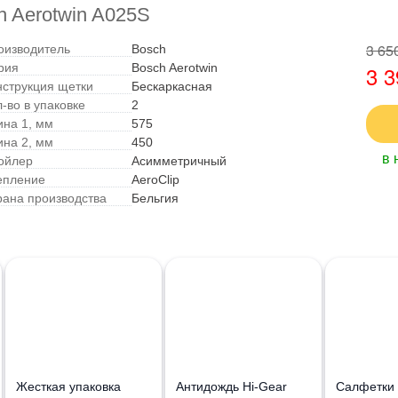
h Aerotwin A025S
3 65
оизводитель
Bosch
рия
Bosch Aerotwin
3 3
нструкция щетки
Бескаркасная
-во в упаковке
2
ина 1, мм
575
ина 2, мм
450
в 
ойлер
Асимметричный
епление
AeroClip
рана производства
Бельгия
Жесткая упаковка
Антидождь Hi-Gear
Салфетки 