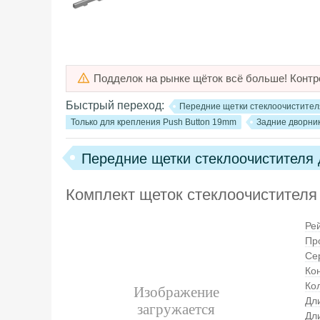
Подделок на рынке щёток всё больше! Контр
Быстрый переход:
Передние щетки стеклоочистителя
Только для крепления Push Button 19mm
Задние дворник
Передние щетки стеклоочистителя 
Комплект щеток стеклоочистителя
Ре
Пр
Се
Ко
Кол
Дл
Дл