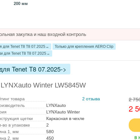
200 мм
ольная закупка и наш входной контроль
 для Tenet T8 T8 07.2025→
Только для крепления AERO Clip
и для Tenet T8 T8 07.2025→
для Tenet T8 07.2025->
 LYNXauto Winter LW5845W
2 75
йтинг товара
2 отзыва
оизводитель
LYNXauto
2 5
рия
LYNXauto Winter
нструкция щетки
Каркасная в чехле
-во в упаковке
2
ина 1, мм
580
в 
ина 2, мм
450