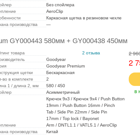
ойлер
Без спойлера
епление
AeroClip
обенности
Каркасная щетка в резиновом чехле
рана производства
—
ium GY000443 580мм + GY000438 450мм
2 96
йтинг товара
2 отзыва
оизводитель
Goodyear
2 7
рия
Goodyear Premium
нструкция щетки
Бескаркасная
л-во в комплекте
2
на 1 / длина 2, мм
580 / 450
в 
ойлер
Асимметричный
Крючок 9x3 / Крючок 9x4 / Push Button
19mm / Push Button 16mm / Pinch
Tab / Side Pin 22mm / Side Pin
17mm / Top lock / Bayonet
епление
Arm / DNTL1.1 / VATL5.1 / AeroClip
рана производства
Китай