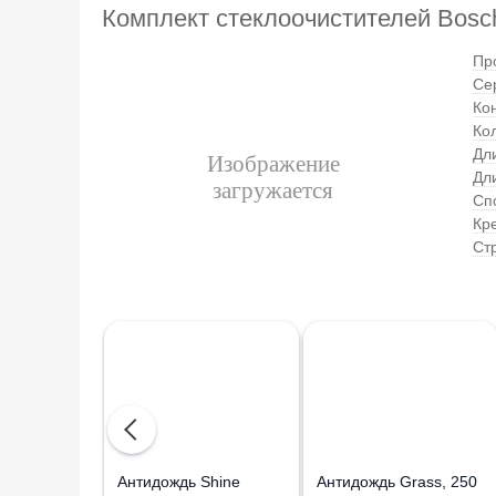
Комплект стеклоочистителей Bosc
Пр
Се
Ко
Кол
Дл
Дл
Сп
Кр
Ст
Aнтидождь Shine
Антидождь Grass, 250