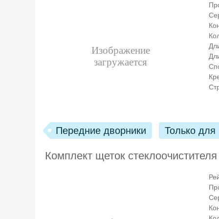
Пр
Се
Ко
Кол
Дл
Дл
Сп
Кр
Ст
Передние дворники
Только для
Комплект щеток стеклоочистителя
Ре
Пр
Се
Ко
Кол