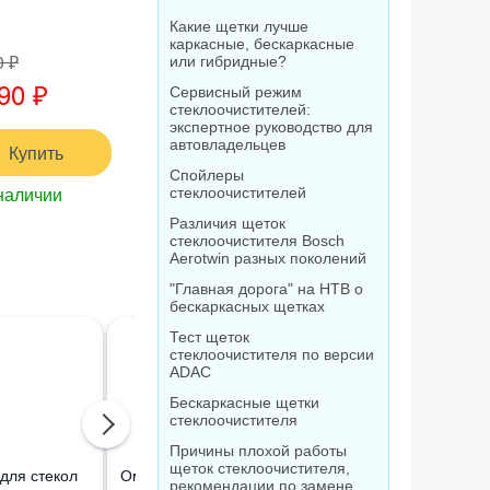
Какие щетки лучше
каркасные, бескаркасные
0 ₽
или гибридные?
90 ₽
Сервисный режим
стеклоочистителей:
экспертное руководство для
автовладельцев
Купить
Спойлеры
наличии
стеклоочистителей
Различия щеток
стеклоочистителя Bosch
Aerotwin разных поколений
"Главная дорога" на НТВ о
бескаркасных щетках
Тест щеток
стеклоочистителя по версии
ADAC
Бескаркасные щетки
стеклоочистителя
Причины плохой работы
щеток стеклоочистителя,
для стекол
Омыватель стекол
Очиститель стекол
рекомендации по замене