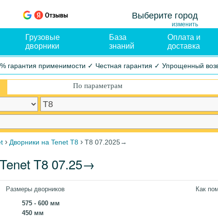
Выберите город
изменить
Грузовые
База
Оплата и
дворники
знаний
доставка
% гарантия применимости ✓ Честная гарантия ✓ Упрощенный воз
По параметрам
›
›
t
Дворники на Tenet T8
T8 07.2025→
Tenet T8 07.25→
Размеры дворников
Как по
575 - 600 мм
450 мм