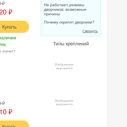
0 ₽
Не работают режимы
20 ₽
дворников: возможные
причины
Почему скрипят дворники?
Купить
Свернуть
наличии
ень
Типы креплений
о значит?
0 ₽
10 ₽
Купить