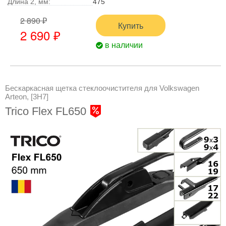
Длина 2, мм:
475
2 890 ₽
Купить
2 690 ₽
в наличии
Бескаркасная щетка стеклоочистителя для Volkswagen
Arteon, [3H7]
Trico Flex FL650