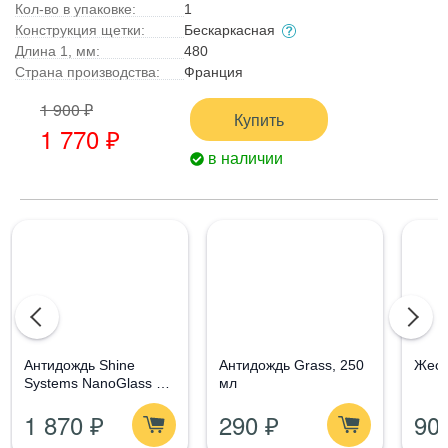
Кол-во в упаковке:
1
Конструкция щетки:
Бескаркасная
Длина 1, мм:
480
Страна производства:
Франция
1 900 ₽
Купить
1 770 ₽
в наличии
Aнтидождь Shine
Антидождь Grass, 250
Жест
Systems NanoGlass Kit
мл
- Набор по уходу за
1 870 ₽
290 ₽
90
стеклом