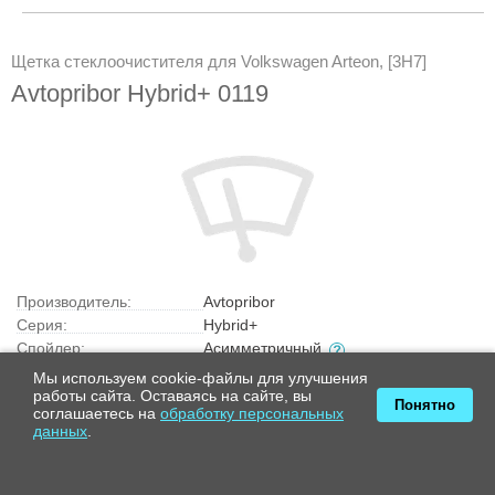
Щетка стеклоочистителя для Volkswagen Arteon, [3H7]
Avtopribor Hybrid+ 0119
Производитель:
Avtopribor
Серия:
Hybrid+
Спойлер:
Асимметричный
Кол-во в упаковке:
1
Мы используем cookie-файлы для улучшения
Конструкция щетки:
Гибридная
работы сайта. Оставаясь на сайте, вы
Понятно
соглашаетесь на
обработку персональных
Длина 1, мм:
480
данных
.
Страна производства:
Россия
1 530 ₽
Купить