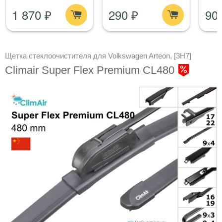
- Набор по уходу за
1 870 ₽
290 ₽
90
стеклом
Щетка стеклоочистителя для Volkswagen Arteon, [3H7]
Climair Super Flex Premium CL480