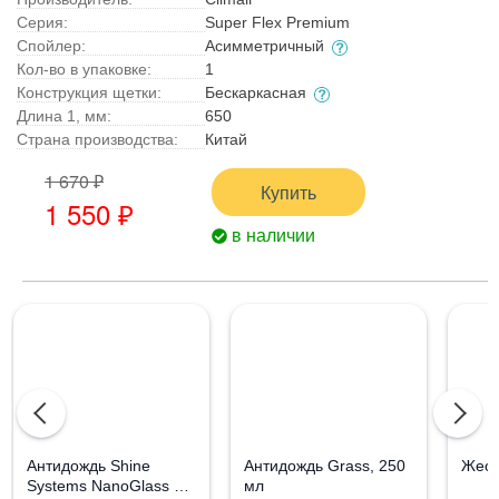
Серия:
Super Flex Premium
Спойлер:
Асимметричный
Кол-во в упаковке:
1
Конструкция щетки:
Бескаркасная
Длина 1, мм:
650
Страна производства:
Китай
1 670 ₽
Купить
1 550 ₽
в наличии
Aнтидождь Shine
Антидождь Grass, 250
Жест
Systems NanoGlass Kit
мл