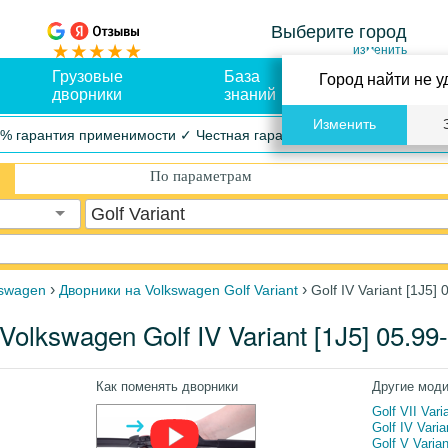
Выберите город
изменить
Грузовые
База
Оплата и
Город найти не у
дворники
знаний
доставка
Изменить
% гарантия применимости ✓ Честная гарантия ✓ Упрощенный воз
По параметрам
Golf Variant
›
›
kswagen
Дворники на Volkswagen Golf Variant
Golf IV Variant [1J5]
lkswagen Golf IV Variant [1J5] 05.99
Как поменять дворники
Другие мод
Golf VII Var
Golf IV Vari
Golf V Varia