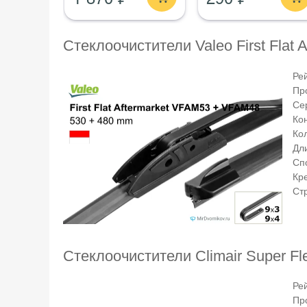
Стеклоочистители Valeo First Fla
Ре
Пр
Се
Ко
Ко
Дли
Сп
Кр
Ст
Стеклоочистители Climair Super F
Ре
Пр