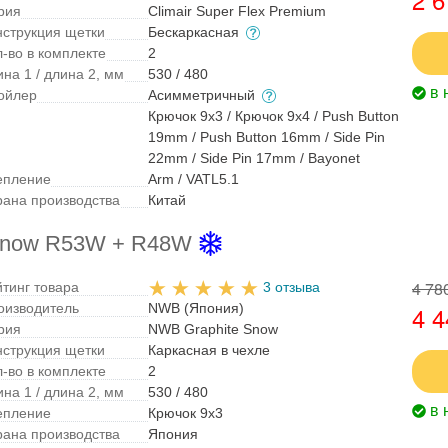
рия
Climair Super Flex Premium
нструкция щетки
Бескаркасная
л-во в комплекте
2
на 1 / длина 2, мм
530 / 480
в 
ойлер
Асимметричный
Крючок 9x3 / Крючок 9x4 / Push Button
19mm / Push Button 16mm / Side Pin
22mm / Side Pin 17mm / Bayonet
епление
Arm / VATL5.1
рана производства
Китай
 Snow R53W + R48W
4 78
йтинг товара
3 отзыва
оизводитель
NWB (Япония)
4 4
рия
NWB Graphite Snow
нструкция щетки
Каркасная в чехле
л-во в комплекте
2
на 1 / длина 2, мм
530 / 480
в 
епление
Крючок 9x3
рана производства
Япония