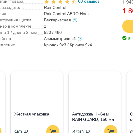
1 94
йтинг товара
60 отзывов
оизводитель
RainControl
1 8
рия
RainControl AERO Hook
нструкция щетки
Бескаркасная
л-во в комплекте
2
на 1 / длина 2, мм
530 / 480
в 
ойлер
Асимметричный
епление
Крючок 9x3 / Крючок 9x4
Жесткая упаковка
Антидождь Hi-Gear
С
RAIN GUARD, 150 мл
о
G
90 ₽
430 ₽
1