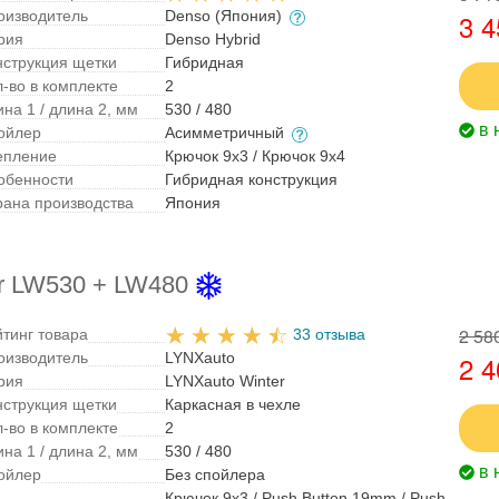
оизводитель
Denso (Япония)
3 4
рия
Denso Hybrid
нструкция щетки
Гибридная
л-во в комплекте
2
на 1 / длина 2, мм
530 / 480
в 
ойлер
Асимметричный
епление
Крючок 9x3 / Крючок 9x4
обенности
Гибридная конструкция
рана производства
Япония
r LW530 + LW480
2 58
йтинг товара
33 отзыва
оизводитель
LYNXauto
2 4
рия
LYNXauto Winter
нструкция щетки
Каркасная в чехле
л-во в комплекте
2
на 1 / длина 2, мм
530 / 480
в 
ойлер
Без спойлера
Крючок 9x3 / Push Button 19mm / Push