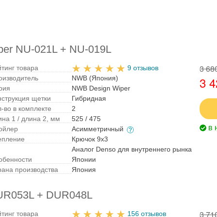
per NU-021L + NU-019L
3 68
йтинг товара
9 отзывов
оизводитель
NWB (Япония)
3 4
рия
NWB Design Wiper
нструкция щетки
Гибридная
л-во в комплекте
2
на 1 / длина 2, мм
525 / 475
в 
ойлер
Асимметричный
епление
Крючок 9x3
Аналог Denso для внутреннего рынка
обенности
Японии
рана производства
Япония
DUR053L + DUR048L
3 71
йтинг товара
156 отзывов