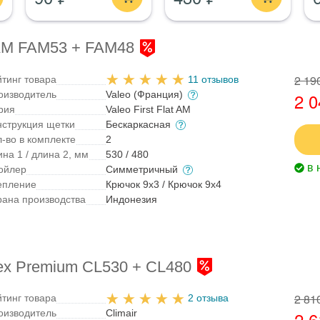
t AM FAM53 + FAM48
2 19
йтинг товара
11 отзывов
оизводитель
Valeo (Франция)
2 0
рия
Valeo First Flat AM
нструкция щетки
Бескаркасная
л-во в комплекте
2
на 1 / длина 2, мм
530 / 480
в 
ойлер
Симметричный
епление
Крючок 9x3 / Крючок 9x4
рана производства
Индонезия
lex Premium CL530 + CL480
2 81
йтинг товара
2 отзыва
оизводитель
Climair
2 6