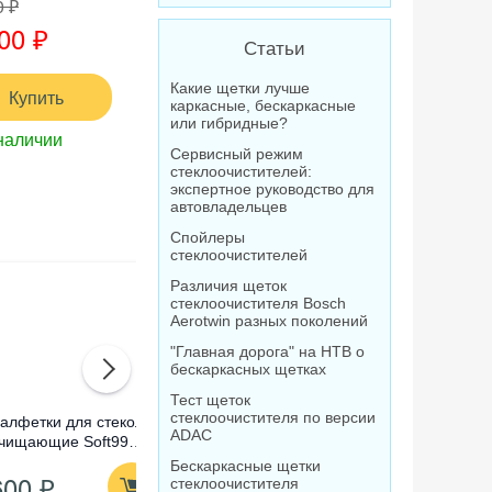
0 ₽
00 ₽
Статьи
Какие щетки лучше
Купить
каркасные, бескаркасные
или гибридные?
наличии
Сервисный режим
стеклоочистителей:
экспертное руководство для
автовладельцев
Спойлеры
стеклоочистителей
Различия щеток
стеклоочистителя Bosch
Aerotwin разных поколений
"Главная дорога" на НТВ о
бескаркасных щетках
Тест щеток
стеклоочистителя по версии
алфетки для стекол
Омыватель стекол
Очистител
ADAC
чищающие Soft99
концентрат Лавр
абразивны
lass Cleaning Wipes,
Orange Антимуха, 120
Compound
Бескаркасные щетки
600 ₽
210 ₽
1 520
0 шт
мл
стеклоочистителя