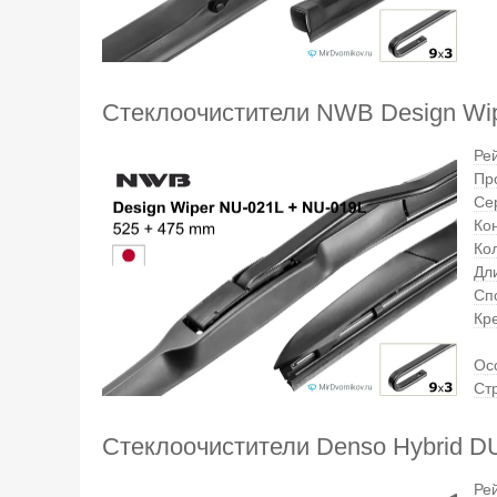
Стеклоочистители NWB Design Wi
Ре
Пр
Се
Ко
Ко
Дли
Сп
Кр
Ос
Ст
Стеклоочистители Denso Hybrid 
Ре