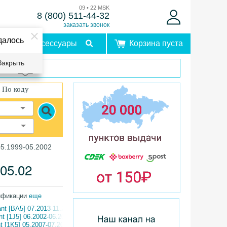
09 • 22 MSK
8 (800) 511-44-32
заказать звонок
далось
Аксессуары
Корзина пуста
Закрыть
врат
По коду
 05.1999-05.2002
-05.02
ификации
еще
iant [BA5] 07.2013-11.2020
ant [1J5] 06.2002-06.2006
nt [1K5] 05.2007-07.2009