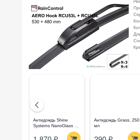
Ре
Пр
Се
Ко
Ко
Дли
Сп
Кр
Aнтидождь Shine
Антидождь Grass, 250
Systems NanoGlass Kit
мл
- Набор по уходу за
1 870 ₽
290 ₽
стеклом