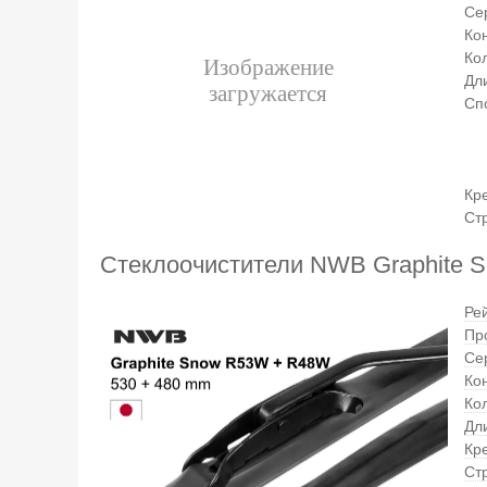
Се
Ко
Ко
Дли
Сп
Кр
Ст
Стеклоочистители NWB Graphite
Ре
Пр
Се
Ко
Ко
Дли
Кр
Ст