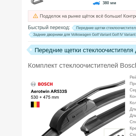
380 мм
Подделок на рынке щёток всё больше! Контр
Быстрый переход:
Передние щетки стеклоочистителя д
Задние дворники для Volkswagen Golf Variant Golf IV Variant
Передние щетки стеклоочистителя дл
Комплект стеклоочистителей Bosc
Ре
Пр
Се
Ко
Кол
Дл
Дл
Сп
Кр
Ст