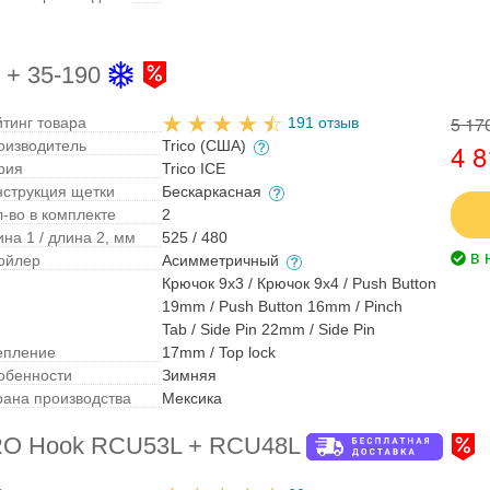
 + 35-190
5 17
йтинг товара
191 отзыв
оизводитель
Trico (США)
4 8
рия
Trico ICE
нструкция щетки
Бескаркасная
л-во в комплекте
2
на 1 / длина 2, мм
525 / 480
в 
ойлер
Асимметричный
Крючок 9x3 / Крючок 9x4 / Push Button
19mm / Push Button 16mm / Pinch
Tab / Side Pin 22mm / Side Pin
епление
17mm / Top lock
обенности
Зимняя
рана производства
Мексика
ERO Hook RCU53L + RCU48L