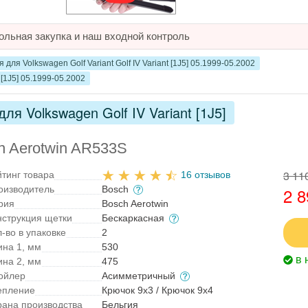
ольная закупка и наш входной контроль
ля Volkswagen Golf Variant Golf IV Variant [1J5] 05.1999-05.2002
 [1J5] 05.1999-05.2002
я Volkswagen Golf IV Variant [1J5]
h Aerotwin AR533S
3 11
йтинг товара
16 отзывов
оизводитель
Bosch
2 8
рия
Bosch Aerotwin
нструкция щетки
Бескаркасная
-во в упаковке
2
ина 1, мм
530
в 
ина 2, мм
475
ойлер
Асимметричный
епление
Крючок 9x3 / Крючок 9x4
рана производства
Бельгия