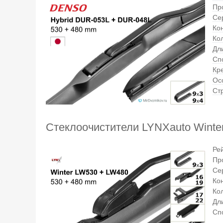
Пр
Се
Ко
Ко
Дли
Сп
Кр
Ос
Ст
Стеклоочистители LYNXauto Winte
Ре
Пр
Се
Ко
Ко
Дли
Сп