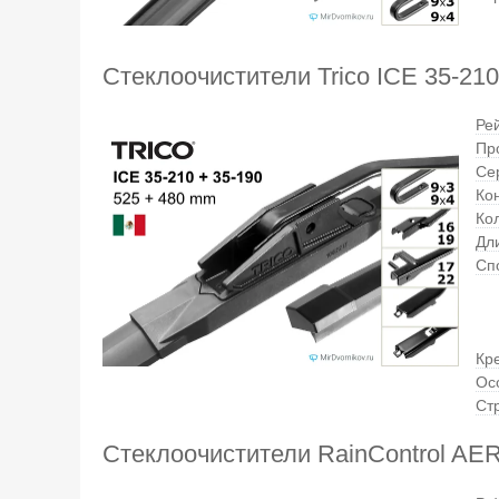
Стеклоочистители Trico ICE 35-210
Ре
Пр
Се
Ко
Ко
Дли
Сп
Кр
Ос
Ст
Стеклоочистители RainControl A