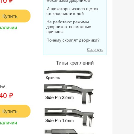
механизма дворников
Индикаторы износа щеток
стеклоочистителей
Купить
Не работают режимы
наличии
дворников: возможные
причины
Почему скрипят дворники?
Свернуть
Типы креплений
0 ₽
40 ₽
Купить
наличии