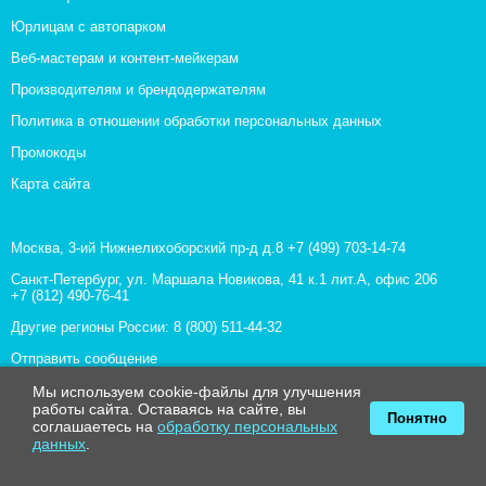
Юрлицам с автопарком
Веб-мастерам и контент-мейкерам
Производителям и брендодержателям
Политика в отношении обработки персональных данных
Промокоды
Карта сайта
Москва, 3-ий Нижнелихоборский пр-д д.8
+7 (499) 703-14-74
Санкт-Петербург, ул. Маршала Новикова, 41 к.1 лит.А, офис 206
+7 (812) 490-76-41
Другие регионы России:
8 (800) 511-44-32
Отправить сообщение
Все контакты
Мы используем cookie-файлы для улучшения
работы сайта. Оставаясь на сайте, вы
Понятно
соглашаетесь на
обработку персональных
данных
.