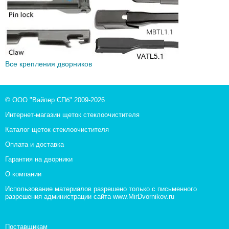
Все крепления дворников
© ООО "Вайпер СПб" 2009-2026
Интернет-магазин щеток стеклоочистителя
Каталог щеток стеклоочистителя
Оплата и доставка
Гарантия на дворники
О компании
Использование материалов разрешено только с письменного
разрешения администрации сайта www.MirDvornikov.ru
Поставщикам