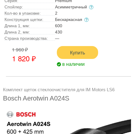
Серия:
Premium
Спойлер:
Асимметричный
Кол-во в упаковке:
2
Конструкция щетки:
Бескаркасная
Длина 1, мм:
600
Длина 2, мм:
430
Страна производства:
—
1 960 ₽
Купить
1 820 ₽
в наличии
Комплект щеток стеклоочистителя для IM Motors LS6
Bosch Aerotwin A024S