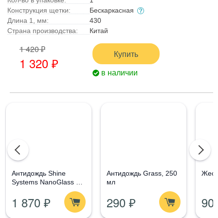
Конструкция щетки:
Бескаркасная
Длина 1, мм:
430
Страна производства:
Китай
1 420 ₽
Купить
1 320 ₽
в наличии
Aнтидождь Shine
Антидождь Grass, 250
Жест
Systems NanoGlass Kit
мл
- Набор по уходу за
1 870 ₽
290 ₽
90
стеклом