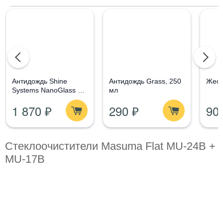
Aнтидождь Shine
Антидождь Grass, 250
Жест
Systems NanoGlass Kit
мл
- Набор по уходу за
1 870 ₽
290 ₽
90
стеклом
Стеклоочистители Masuma Flat MU-24B +
MU-17B