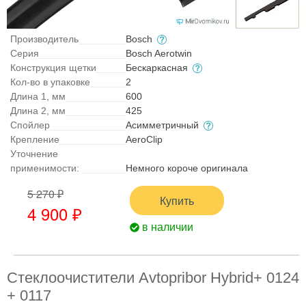
Производитель
Bosch
Серия
Bosch Aerotwin
Конструкция щетки
Бескаркасная
Кол-во в упаковке
2
Длина 1, мм
600
Длина 2, мм
425
Спойлер
Асимметричный
Крепление
AeroClip
Уточнение
применимости:
Немного короче оригинала
5 270 ₽
Купить
4 900 ₽
в наличии
Стеклоочистители Avtopribor Hybrid+ 0124
+ 0117