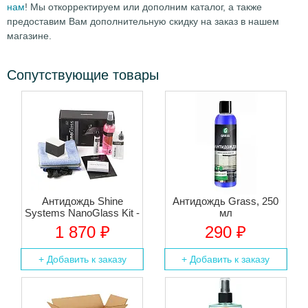
нам
! Мы откорректируем или дополним каталог, а также
предоставим Вам дополнительную скидку на заказ в нашем
магазине.
Сопутствующие товары
Aнтидождь Shine
Антидождь Grass, 250
Systems NanoGlass Kit -
мл
Набор по уходу за
1 870 ₽
290 ₽
стеклом
+ Добавить к заказу
+ Добавить к заказу