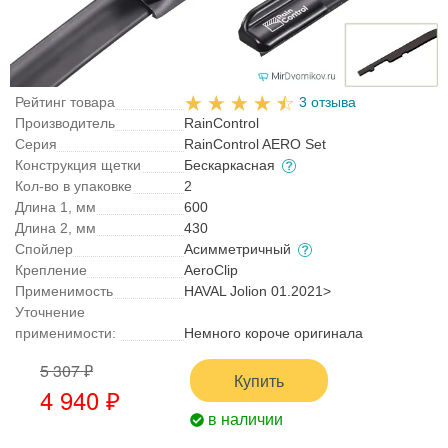
Рейтинг товара
3 отзыва
Производитель
RainControl
Серия
RainControl AERO Set
Конструкция щетки
Бескаркасная
Кол-во в упаковке
2
Длина 1, мм
600
Длина 2, мм
430
Спойлер
Асимметричный
Крепление
AeroClip
Применимость
HAVAL Jolion 01.2021>
Уточнение
применимости:
Немного короче оригинала
5 307 ₽
Купить
4 940 ₽
в наличии