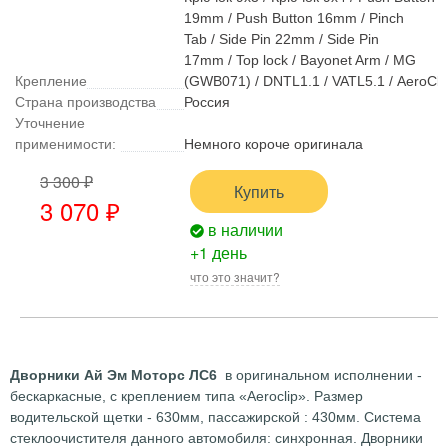
19mm / Push Button 16mm / Pinch
Tab / Side Pin 22mm / Side Pin
17mm / Top lock / Bayonet Arm / MG
Крепление
(GWB071) / DNTL1.1 / VATL5.1 / AeroCli
Страна производства
Россия
Уточнение
применимости:
Немного короче оригинала
3 300 ₽
Купить
3 070 ₽
в наличии
+1 день
что это значит?
Дворники Ай Эм Моторс ЛС6
в оригинальном исполнении -
бескаркасные, с креплением типа «Aeroclip». Размер
водительской щетки - 630мм, пассажирской : 430мм. Система
стеклоочистителя данного автомобиля: синхронная. Дворники